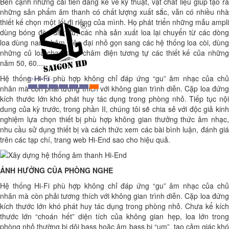
Bên cạnh những cải tiến đáng kể về kỹ thuật, vật chất liệu giúp tạo ra
những sản phẩm âm thanh có chất lượng xuất sắc, vẫn có nhiều nhà
thiết kế chọn một lối đi riêng của mình. Họ phát triển những mẫu ampli
dùng bóng đèn điện tử, các nhà sản xuất loa lại chuyển từ các dòng
loa dùng nam châm hiện đại nhỏ gọn sang các hệ thống loa còi, dùng
những củ loa chạy nam châm điện tương tự các thiết kế của những
năm 50, 60....
Hệ thống Hi-Fi phù hợp không chỉ đáp ứng “gu” âm nhạc của chủ
nhân mà còn phải tương thích với không gian trình diễn. Cặp loa đứng
kích thước lớn khó phát huy tác dụng trong phòng nhỏ. Tiếp tục nội
dung của kỳ trước, trong phần II, chúng tôi sẽ chia sẻ với độc giả kinh
nghiệm lựa chọn thiết bị phù hợp không gian thưởng thức âm nhạc,
nhu cầu sử dụng thiết bị và cách thức xem các bài bình luận, đánh giá
trên các tạp chí, trang web Hi-End sao cho hiệu quả.
ẢNH HƯỞNG CỦA PHÒNG NGHE
Hệ thống Hi-Fi phù hợp không chỉ đáp ứng “gu” âm nhạc của chủ
nhân mà còn phải tương thích với không gian trình diễn. Cặp loa đứng
kích thước lớn khó phát huy tác dụng trong phòng nhỏ. Chưa kể kích
thước lớn “choán hết” diện tích của không gian hẹp, loa lớn trong
phòng nhỏ thường bị dội bass hoặc âm bass bị “um”, tạo cảm giác khó