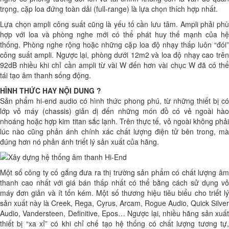
trọng, cặp loa đứng toàn dải (full-range) là lựa chọn thích hợp nhất.
Lựa chọn ampli công suất cũng là yếu tố cần lưu tâm. Ampli phải phù
hợp với loa và phòng nghe mới có thể phát huy thế mạnh của hệ
thống. Phòng nghe rộng hoặc những cặp loa độ nhạy thấp luôn “đói”
công suất ampli. Ngược lại, phòng dưới 12m2 và loa độ nhạy cao trên
92dB nhiều khi chỉ cần ampli từ vài W đến hơn vài chục W đã có thể
tái tạo âm thanh sống động.
HÌNH THỨC HAY NỘI DUNG ?
Sản phẩm hi-end audio có hình thức phong phú, từ những thiết bị có
lớp vỏ máy (chassis) giản dị đến những món đồ có vẻ ngoài hào
nhoáng hoặc hợp kim titan sắc lạnh. Trên thực tế, vỏ ngoài không phải
lúc nào cũng phản ánh chính xác chất lượng điện tử bên trong, mà
đúng hơn nó phản ánh triết lý sản xuất của hãng.
Một số công ty cố gắng đưa ra thị trường sản phẩm có chất lượng âm
thanh cao nhất với giá bán thấp nhất có thể bằng cách sử dụng vỏ
máy đơn giản và ít tốn kém. Một số thương hiệu tiêu biểu cho triết lý
sản xuất này là Creek, Rega, Cyrus, Arcam, Rogue Audio, Quick Silver
Audio, Vandersteen, Definitive, Epos… Ngược lại, nhiều hãng sản xuất
thiết bị “xa xỉ” có khi chỉ chế tạo hệ thống có chất lượng tương tự,