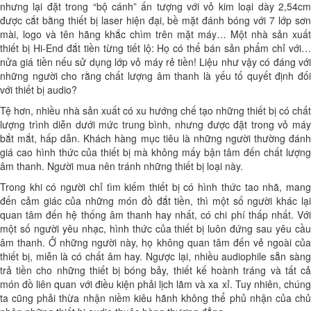
nhưng lại đặt trong “bộ cánh” ấn tượng với vỏ kim loại dày 2,54cm
được cắt bằng thiết bị laser hiện đại, bề mặt đánh bóng với 7 lớp sơn
mài, logo và tên hãng khắc chìm trên mặt máy… Một nhà sản xuất
thiết bị Hi-End đắt tiền từng tiết lộ: Họ có thể bán sản phẩm chỉ với…
nửa giá tiền nếu sử dụng lớp vỏ máy rẻ tiền! Liệu như vậy có đáng với
những người cho rằng chất lượng âm thanh là yếu tố quyết định đối
với thiết bị audio?
Tệ hơn, nhiều nhà sản xuất có xu hướng chế tạo những thiết bị có chất
lượng trình diễn dưới mức trung bình, nhưng được đặt trong vỏ máy
bắt mắt, hấp dẫn. Khách hàng mục tiêu là những người thường đánh
giá cao hình thức của thiết bị mà không mấy bận tâm đến chất lượng
âm thanh. Người mua nên tránh những thiết bị loại này.
Trong khi có người chỉ tìm kiếm thiết bị có hình thức tao nhã, mang
đến cảm giác của những món đồ đắt tiền, thì một số người khác lại
quan tâm đến hệ thống âm thanh hay nhất, có chi phí thấp nhất. Với
một số người yêu nhạc, hình thức của thiết bị luôn đứng sau yêu cầu
âm thanh. Ở những người này, họ không quan tâm đến vẻ ngoài của
thiết bị, miễn là có chất âm hay. Ngược lại, nhiều audiophile sẵn sàng
trả tiền cho những thiết bị bóng bảy, thiết kế hoành tráng và tất cả
món đồ liên quan với điều kiện phải lịch lãm và xa xỉ. Tuy nhiên, chúng
ta cũng phải thừa nhận niềm kiêu hãnh không thể phủ nhận của chủ