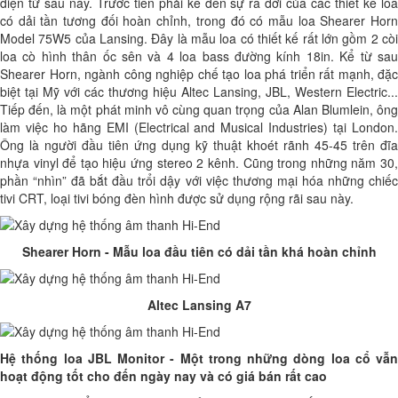
điện tử sau này. Trước tiên phải kể đến sự ra đời của các thiết kế loa
có dải tần tương đối hoàn chỉnh, trong đó có mẫu loa Shearer Horn
Model 75W5 của Lansing. Đây là mẫu loa có thiết kế rất lớn gồm 2 còi
loa cò hình thân ốc sên và 4 loa bass đường kính 18in. Kể từ sau
Shearer Horn, ngành công nghiệp chế tạo loa phá triển rất mạnh, đặc
biệt tại Mỹ với các thương hiệu Altec Lansing, JBL, Western Electric...
Tiếp đến, là một phát minh vô cùng quan trọng của Alan Blumlein, ông
làm việc ho hãng EMI (Electrical and Musical Industries) tại London.
Ông là người đầu tiên ứng dụng kỹ thuật khoét rãnh 45-45 trên đĩa
nhựa vinyl để tạo hiệu ứng stereo 2 kênh. Cũng trong những năm 30,
phần “nhìn” đã bắt đầu trổi dậy với việc thương mại hóa những chiếc
tivi CRT, loại tivi bóng đèn hình được sử dụng rộng rãi sau này.
Shearer Horn - Mẫu loa đầu tiên có dải tần khá hoàn chỉnh
Altec Lansing A7
Hệ thống loa JBL Monitor - Một trong những dòng loa cổ vẫn
hoạt động tốt cho đến ngày nay và có giá bán rất cao