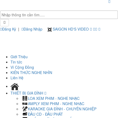
Đăng Ký
|
Đăng Nhập
SAIGON HD'S VIDEO
Giới Thiệu
Tin tức
Vì Cộng Đồng
KIẾN THỨC NGHE NHÌN
Liên Hệ
THIẾT BỊ GIA ĐÌNH
LOA XEM PHIM - NGHE NHẠC
AMPLY XEM PHIM - NGHE NHẠC
KARAOKE GIA ĐÌNH - CHUYÊN NGHIỆP
ĐẦU CD - ĐẦU PHÁT