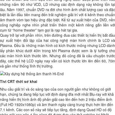
những năm 90 như VCD, LD nhưng các định dạng này không tồn tại
lâu. Năm 1997, chuẩn DVD ra đời cho hình ảnh chất lượng cao và đặc
biệt là lần đầu tiên mang đến trải nghiệm giải trí với 6 kênh theo chuẩn
âm thanh vòm tạo hiệu ứng đặc biệt. Kể từ sự xuất hiện của DVD, nền
công nghiệp nghe nhìn phát triển thêm một kênh riêng gắn liền với
cụm từ “home theater” tạm gọi là rạp hát tại gia.
Quay trở lại với phần nhìn, trên đường đua các thiết bị hiển thị bắt đầu
sự xuất hiện đối lập của hai công nghệ màn hình chính là LCD và
Plasma. Đều là những màn hình có kích thước mỏng nhưng LCD dành
lấy phân khúc dưới 40in trong khi Plasma được xem là lý tưởng cho
các màn hình kích thước lớn. Nhưng đó cũng đã là câu chuyện trước
đây, các thế hệ LCD ngày nay vẫn có kích thước lớn lên đến 60, 70in
và gần như thống lĩnh thị trường.
Tivi CRT thời sơ khai
Nhu cầu giải trí và óc sáng tạo của con người gần như không có giới
hạn, chúng ta đang tiếp tục với định dạng đĩa mới nhất Blu-ray với khả
năng hiển thị hình ảnh độ phân giải cao lên đến hơn 2 triệu điểm ảnh
(Full HD 1920x1080p) và âm thanh ngày càng trung thực hơn lên đến
7.1 kênh. Các con số này sẽ tiếp tục tăng, định dạng Quad HD có độ
phân giải cao gấp 4 lần cũng đã được đưa vào thử nghiệm tại Nhật