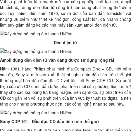
Với sự phát triển khá mạnh mẽ của công nghiệp chế tạo loa, ampli
khuếch đại dùng đèn điện tử cũng trở nên bùng phát trong thời điểm
đó. Tuy nhiên, đến năm 1970, sự ra đời của bán dẫn transistor với
những ưu điểm như thiết kế nhỏ gọn, công suất lớn, đã nhanh chóng
làm suy giảm đáng kể các nhà máy sản xuất ampli đèn điện tử.
Đèn điện tử
Ampli dùng đèn điện tử vẫn đang được sử dụng rộng rãi
Năm 1981, hãng Philips phát minh đĩa Compact Disc – CD, một năm
sau đó, Sony là nhà sản xuất thiết bị nghe nhìn đầu tiên trên thế giới
thương mại hóa đầu đọc đĩa CD với tên mã Sony CDP-101. Sự xuất
hiện của đĩa CD đánh dấu bước phát triển mới của phương tiện lưu trữ
thay cho các loại băng từ, băng magiê. Bên cạnh đó, sự phát triển của
CD còn gắn liền với sự phát triển của lĩnh vực kỹ thuật số digital là nền
tảng cho những phương thức nén, các công nghệ nhạc số sau này.
Sony CDP 101 - Đầu đọc CD đầu tiên trên thế giới
Có vài chuẩn đĩa hình dựa trên công nghệ laser được phát triển vào