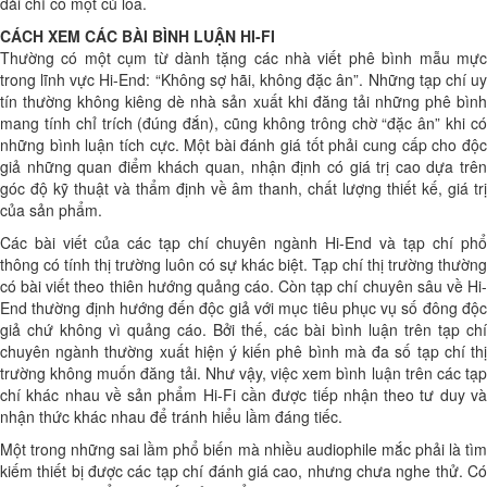
dải chỉ có một củ loa.
CÁCH XEM CÁC BÀI BÌNH LUẬN HI-FI
Thường có một cụm từ dành tặng các nhà viết phê bình mẫu mực
trong lĩnh vực Hi-End: “Không sợ hãi, không đặc ân”. Những tạp chí uy
tín thường không kiêng dè nhà sản xuất khi đăng tải những phê bình
mang tính chỉ trích (đúng đắn), cũng không trông chờ “đặc ân” khi có
những bình luận tích cực. Một bài đánh giá tốt phải cung cấp cho độc
giả những quan điểm khách quan, nhận định có giá trị cao dựa trên
góc độ kỹ thuật và thẩm định về âm thanh, chất lượng thiết kế, giá trị
của sản phẩm.
Các bài viết của các tạp chí chuyên ngành Hi-End và tạp chí phổ
thông có tính thị trường luôn có sự khác biệt. Tạp chí thị trường thường
có bài viết theo thiên hướng quảng cáo. Còn tạp chí chuyên sâu về Hi-
End thường định hướng đến độc giả với mục tiêu phục vụ số đông độc
giả chứ không vì quảng cáo. Bởi thế, các bài bình luận trên tạp chí
chuyên ngành thường xuất hiện ý kiến phê bình mà đa số tạp chí thị
trường không muốn đăng tải. Như vậy, việc xem bình luận trên các tạp
chí khác nhau về sản phẩm Hi-Fi cần được tiếp nhận theo tư duy và
nhận thức khác nhau để tránh hiểu lầm đáng tiếc.
Một trong những sai lầm phổ biến mà nhiều audiophile mắc phải là tìm
kiếm thiết bị được các tạp chí đánh giá cao, nhưng chưa nghe thử. Có