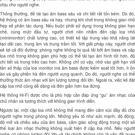
chịu cho người nghe.
Thông thường, để tái tạo âm bass sâu và chi tiết rất tốn kém. Do đó,
hệ thống có âm bass sâu và hay, nhưng khi chơi trong không gian nhỏ
hẹp sẽ phản tác dụng. Nếu buộc phải sử dụng trong không gian hạn
chế, cùng mức đầu tư, người chơi nên nhắm đến cặp loa nhỏ
(minimonitor) chất lượng cao, có thiết kế tập trung vào khả năng tái
tạo dải cao, trung âm và trung trầm tốt. Với giải pháp này, người chơi
sẽ lợi cả đôi đường: phòng nghe không bị quá tải bởi âm bass và cặp
loa nhỏ trong không gian phù hợp có thể tái tạo âm hình tốt hơn, độ
chi tiết và trong trẻo cao hơn. Không chỉ có vậy, nhờ vào giới hạn với
tần số thấp của loa monitor mà âm bass được kiểm soát tốt hơn, ít ồn
ào và gây phiền hà đến người xung quanh. Do đó, người nghe có thể
thưởng thức âm nhạc với âm lượng tương đối lớn. Ngoài ra, việc kê đặt
cặp loa nhỏ cũng dễ dàng và đơn giản hơn loa đứng.
Hệ thống Hi-Fi được cho là phù hợp cần đáp ứng “gu” âm nhạc của
chủ nhân và tương thích với không gian trình diễn.
Ngược lại, một cặp loa nhỏ không thể mang đến cảm xúc đầy đủ cho
người nghe trong phòng lớn. Những yếu tố như sức mạnh, độ động,
độ mở và chiều sâu của âm bass, cảm giác sống động trong một số
thể loại âm nhạc thường không xuất hiện ở cặp loa nhỏ. Nếu người
nghe có phòng tương đối lớn và tài chính không còn là vấn đề quan