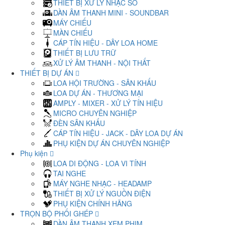
THIẾT BỊ XỬ LÝ NHẠC SỐ
DÀN ÂM THANH MINI - SOUNDBAR
MÁY CHIẾU
MÀN CHIẾU
CÁP TÍN HIỆU - DÂY LOA HOME
THIẾT BỊ LƯU TRỮ
XỬ LÝ ÂM THANH - NỘI THẤT
THIẾT BỊ DỰ ÁN
LOA HỘI TRƯỜNG - SÂN KHẤU
LOA DỰ ÁN - THƯƠNG MẠI
AMPLY - MIXER - XỬ LÝ TÍN HIỆU
MICRO CHUYÊN NGHIỆP
ĐÈN SÂN KHẤU
CÁP TÍN HIỆU - JACK - DÂY LOA DỰ ÁN
PHỤ KIỆN DỰ ÁN CHUYÊN NGHIỆP
Phụ kiện
LOA DI ĐỘNG - LOA VI TÍNH
TAI NGHE
MÁY NGHE NHẠC - HEADAMP
THIẾT BỊ XỬ LÝ NGUỒN ĐIỆN
PHỤ KIỆN CHÍNH HÃNG
TRỌN BỘ PHỐI GHÉP
DÀN ÂM THANH XEM PHIM