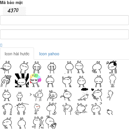
Mã bảo mật
Icon hài hước
Icon yahoo