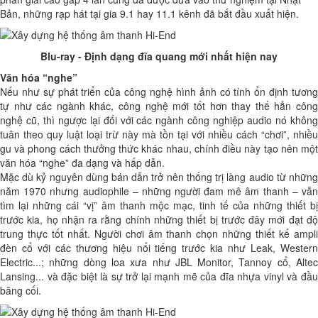
Bản, những rạp hát tại gia 9.1 hay 11.1 kênh đã bắt đầu xuất hiện.
Blu-ray - Định dạng đĩa quang mới nhất hiện nay
Văn hóa “nghe”
Nếu như sự phát triển của công nghệ hình ảnh có tính ổn định tương
tự như các ngành khác, công nghệ mới tốt hơn thay thế hẳn công
nghệ cũ, thì ngược lại đối với các ngành công nghiệp audio nó không
tuân theo quy luật loại trừ này mà tồn tại với nhiều cách “chơi”, nhiều
gu và phong cách thưởng thức khác nhau, chính điều này tạo nên một
văn hóa “nghe” đa dạng và hấp dẫn.
Mặc dù kỷ nguyên dùng bán dẫn trở nên thống trị làng audio từ những
năm 1970 nhưng audiophile – những người đam mê âm thanh – vẫn
tìm lại những cái “vị” âm thanh mộc mạc, tinh tế của những thiết bị
trước kia, họ nhận ra rằng chính những thiết bị trước đây mới đạt độ
trung thực tốt nhất. Người chơi âm thanh chọn những thiết kế ampli
đèn cổ với các thương hiệu nổi tiếng trước kia như Leak, Western
Electric...; những dòng loa xưa như JBL Monitor, Tannoy cổ, Altec
Lansing... và đặc biệt là sự trở lại mạnh mẽ của đĩa nhựa vinyl và đầu
băng cối.