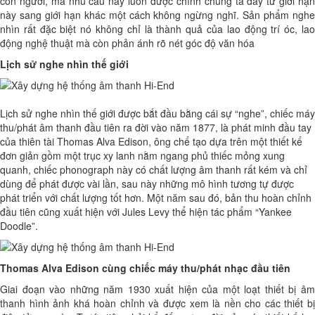
con người, mà nhu cầu này luôn được chính chúng ta đẩy từ giới hạn
này sang giới hạn khác một cách không ngừng nghĩ. Sản phẩm nghe
nhìn rất đặc biệt nó không chỉ là thành quả của lao động trí óc, lao
động nghệ thuật mà còn phản ánh rõ nét góc độ văn hóa
Lịch sử nghe nhìn thế giới
Lịch sử nghe nhìn thế giới được bắt đầu bằng cái sự “nghe”, chiếc máy
thu/phát âm thanh đầu tiên ra đời vào năm 1877, là phát minh đầu tay
của thiên tài Thomas Alva Edison, ông chế tạo dựa trên một thiết kế
đơn giản gồm một trục xy lanh nằm ngang phủ thiếc mỏng xung
quanh, chiếc phonograph này có chất lượng âm thanh rất kém và chỉ
dùng để phát được vài lần, sau này những mô hình tương tự được
phát triển với chất lượng tốt hơn. Một năm sau đó, bản thu hoàn chỉnh
đầu tiên cũng xuất hiện với Jules Levy thể hiện tác phẩm “Yankee
Doodle”.
Thomas Alva Edison cùng chiếc máy thu/phát nhạc đầu tiên
Giai đoạn vào những năm 1930 xuất hiện của một loạt thiết bị âm
thanh hình ảnh khá hoàn chỉnh và được xem là nền cho các thiết bị