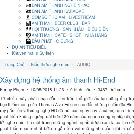
DÀN ÂM THANH NGHE NHẠC
DÀN ÂM THANH KARAOKE
COMBO THU ÂM - LIVESTREAM
ÂM THANH BEER CLUB - BAR
HỘI TRƯỜNG - SÂN KHẤU - BIỂU DIỄN
ÂM THANH CAFE - SHOP - NHÀ HÀNG
ĐẦU PHÁT - Ổ CỨNG
DỰ ÁN TIÊU BIỂU
Khuyến mãi & Sự kiện
Trang Chủ
Kiến thức nghe nhìn
AUDIO
Xây dựng hệ thống âm thanh Hi-End
Kenny Phạm
•
10/05/2018 11:26
•
0 bình luận
•
3467 lượt xem
Từ chiếc máy phát nhạc đầu tiên trên thế giới cấu tạo bằng ống trụ
bọc thiếc mỏng của Thomas Alva Edison cho đến những chiếc đĩa Blu-
ray gắn liền với công nghệ HD độ nét cao ngày nay là cả một quá trình
phát triển không ngừng dài hơn 130 năm của ngành công nghiệp điện
tử nghe nhìn. Là một trong những ngành nghề được xem là có lịch sử
phát triển nhanh nhất bởi nó gắn liền với những nhu cầu giải trí của