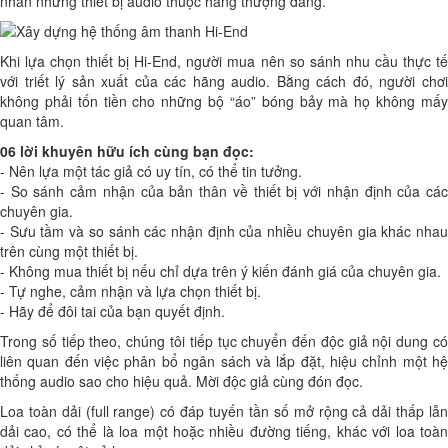
nhân những thiết bị audio thuộc hàng thượng đẳng.
Khi lựa chọn thiết bị Hi-End, người mua nên so sánh nhu cầu thực tế
với triết lý sản xuất của các hãng audio. Bằng cách đó, người chơi
không phải tốn tiền cho những bộ “áo” bóng bảy mà họ không mấy
quan tâm.
06 lời khuyên hữu ích cùng bạn đọc:
- Nên lựa một tác giả có uy tín, có thể tin tưởng.
- So sánh cảm nhận của bản thân về thiết bị với nhận định của các
chuyên gia.
- Sưu tầm và so sánh các nhận định của nhiều chuyên gia khác nhau
trên cùng một thiết bị.
- Không mua thiết bị nếu chỉ dựa trên ý kiến đánh giá của chuyên gia.
- Tự nghe, cảm nhận và lựa chọn thiết bị.
- Hãy để đôi tai của bạn quyết định.
Trong số tiếp theo, chúng tôi tiếp tục chuyển đến độc giả nội dung có
liên quan đến việc phân bổ ngân sách và lắp đặt, hiệu chỉnh một hệ
thống audio sao cho hiệu quả. Mời độc giả cùng đón đọc.
Loa toàn dải (full range) có đáp tuyến tần số mở rộng cả dải thấp lẫn
dải cao, có thể là loa một hoặc nhiều đường tiếng, khác với loa toàn