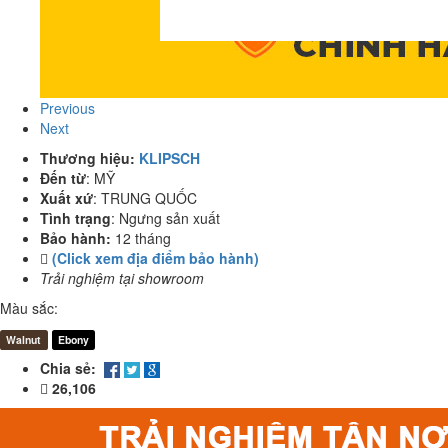
Previous
Next
Thương hiệu:
KLIPSCH
Đến từ
:
MỸ
Xuất xứ
:
TRUNG QUỐC
Tình trạng
:
Ngưng sản xuất
Bảo hành:
12 tháng
(Click xem địa điểm bảo hành)
Trải nghiệm tại showroom
Màu sắc:
Walnut
Ebony
Chia sẻ:
26,106