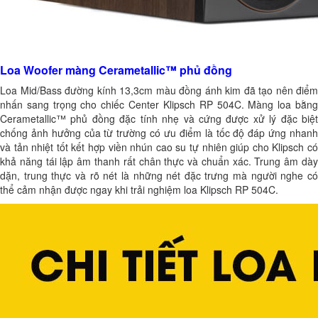
Loa Woofer màng Cerametallic™ phủ đồng
Loa Mid/Bass đường kính 13,3cm màu đồng ánh kim đã tạo nên điểm
nhấn sang trọng cho chiếc Center Klipsch RP 504C. Màng loa bằng
Cerametallic™ phủ đồng đặc tính nhẹ và cứng được xử lý đặc biệt
chống ảnh hưởng của từ trường có ưu điểm là tốc độ đáp ứng nhanh
và tản nhiệt tốt kết hợp viền nhún cao su tự nhiên giúp cho Klipsch có
khả năng tái lập âm thanh rất chân thực và chuẩn xác. Trung âm dày
dặn, trung thực và rõ nét là những nét đặc trưng mà người nghe có
thể cảm nhận được ngay khi trải nghiệm loa Klipsch RP 504C.