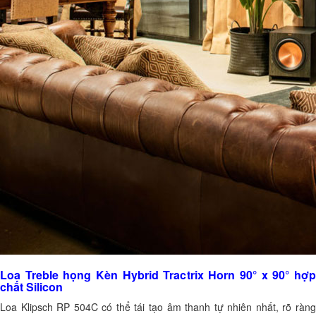
Loa Treble họng Kèn Hybrid Tractrix Horn 90° x 90° hợp
chất Silicon
Loa Klipsch RP 504C có thể tái tạo âm thanh tự nhiên nhất, rõ ràng