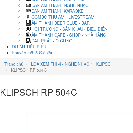
DÀN ÂM THANH NGHE NHẠC
DÀN ÂM THANH KARAOKE
COMBO THU ÂM - LIVESTREAM
ÂM THANH BEER CLUB - BAR
HỘI TRƯỜNG - SÂN KHẤU - BIỂU DIỄN
ÂM THANH CAFE - SHOP - NHÀ HÀNG
ĐẦU PHÁT - Ổ CỨNG
DỰ ÁN TIÊU BIỂU
Khuyến mãi & Sự kiện
Trang chủ
LOA XEM PHIM - NGHE NHẠC
KLIPSCH
KLIPSCH RP 504C
KLIPSCH RP 504C