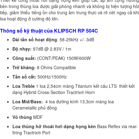
bên trong thùng loa được giải phóng nhanh và không bị hiện tượng hồi
tiếp, giảm thiểu tiếng ồn cho trung âm trung thực và rõ nét ngay cả khi
loa hoạt động ở cường độ lớn.
Thông số kỹ thuật của KLIPSCH RP 504C
Dải tần số hoạt động
: 58-25kHz +/- 3dB
Độ nhạy:
97dB @ 2.83V / 1m
Công suất:
(CONT/PEAK) 150W/600W
Trở kháng:
8 Ohms Compatible
Tần số cắt:
500Hz/1500Hz
Loa Treble
1 loa 2,54cm màng Titanium kết cấu LTS thiết kết
dạng Hybrid Cross-Section Tractrix® Horn
Loa Mid/Bass:
4 loa đường kính 13,3cm màng loa
Cerametallic phủ đồng
Vỏ thùng
MDF
Loa thùng hở thoát hơi dạng
họng kèn
Bass Reflex via rear-
firing Tractrix® Port