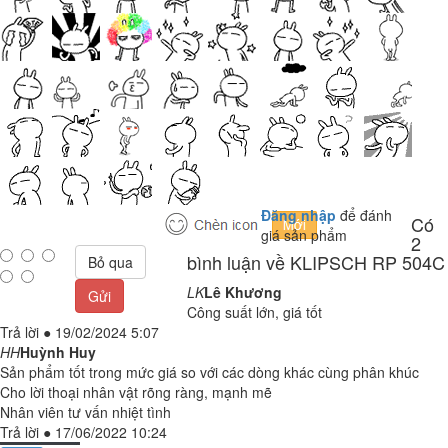
Đăng nhập
để đánh
Có
giá sản phẩm
2
bình luận về KLIPSCH RP 504C
Bỏ qua
LK
Lê Khương
Gửi
Công suất lớn, giá tốt
Trả lời
●
19/02/2024 5:07
HH
Huỳnh Huy
Sản phẩm tốt trong mức giá so với các dòng khác cùng phân khúc
Cho lời thoại nhân vật rõng ràng, mạnh mẽ
Nhân viên tư vấn nhiệt tình
Trả lời
●
17/06/2022 10:24