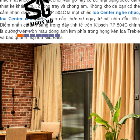
thiết kế kháng bụi, chống trầy và chống ẩm. Không khó để bạn có thể
cảm nhận được Klipsch RP 504C là một chiếc
loa Center nghe nhạc
loa Center xem phim
cao cấp thực sự ngay từ cái nhìn đầu tiên
Điểm nhấn cá tính sang trọng đầy tinh tế trên Klipsch RP 504C chính
là đường viền tròn màu đồng ánh kim phía trong họng kèn loa Treble
và bao quanh mặt loa Mid/Bass.