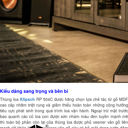
Kiểu dáng sang trọng và bền bỉ
Thùng loa
Klipsch
RP 504C được hãng chọn lựa chế tác từ gỗ MD
cao cấp nhằm triệt rung và giảm thiểu hoàn toàn những cộng hưởng
tiêu cực phát sinh trong quá trình loa vận hành. Ngoại trừ mặt trước
bao quanh các củ loa con được sơn nhám màu đen tuyền mạnh mẽ
thì toàn bộ phần còn lại của thùng loa được phủ veener vân gỗ liền
mạch rất khéo léo. Lớp veener vân gỗ này có bề mặt dạng xước dăm