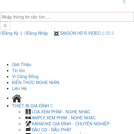
Đăng Ký
|
Đăng Nhập
SAIGON HD'S VIDEO
Giới Thiệu
Tin tức
Vì Cộng Đồng
KIẾN THỨC NGHE NHÌN
Liên Hệ
THIẾT BỊ GIA ĐÌNH
LOA XEM PHIM - NGHE NHẠC
AMPLY XEM PHIM - NGHE NHẠC
KARAOKE GIA ĐÌNH - CHUYÊN NGHIỆP
ĐẦU CD - ĐẦU PHÁT