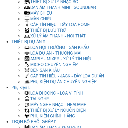
THIẾT BỊ XỬ LÝ NHẠC SỐ
DÀN ÂM THANH MINI - SOUNDBAR
MÁY CHIẾU
MÀN CHIẾU
CÁP TÍN HIỆU - DÂY LOA HOME
THIẾT BỊ LƯU TRỮ
XỬ LÝ ÂM THANH - NỘI THẤT
THIẾT BỊ DỰ ÁN
LOA HỘI TRƯỜNG - SÂN KHẤU
LOA DỰ ÁN - THƯƠNG MẠI
AMPLY - MIXER - XỬ LÝ TÍN HIỆU
MICRO CHUYÊN NGHIỆP
ĐÈN SÂN KHẤU
CÁP TÍN HIỆU - JACK - DÂY LOA DỰ ÁN
PHỤ KIỆN DỰ ÁN CHUYÊN NGHIỆP
Phụ kiện
LOA DI ĐỘNG - LOA VI TÍNH
TAI NGHE
MÁY NGHE NHẠC - HEADAMP
THIẾT BỊ XỬ LÝ NGUỒN ĐIỆN
PHỤ KIỆN CHÍNH HÃNG
TRỌN BỘ PHỐI GHÉP
DÀN ÂM THANH XEM PHIM