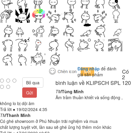
Đăng nhập
để đánh
Có
giá sản phẩm
2
bình luận về KLIPSCH SPL 120
Bỏ qua
TM
Tùng Minh
Gửi
Âm trầm thuần khiết và sống động ,
không lo bị dội âm
Trả lời
●
19/02/2024 4:35
TM
Thanh Minh
Có ghé showroom ở Phú Nhuận trãi nghiệm và mua
chất lượng tuyệt vời, lần sau sẽ ghé ủng hộ thêm món khác
Trả lời
●
17/06/2022 10:53