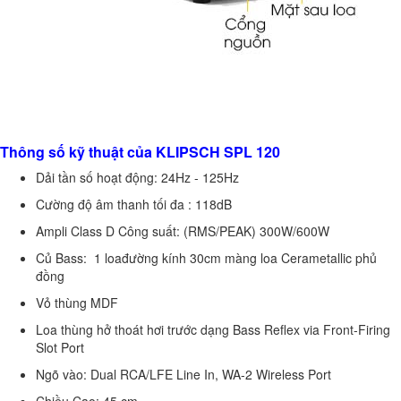
Thông số kỹ thuật của
KLIPSCH SPL 120
Dải tần số hoạt động
: 24Hz - 125Hz
Cường độ âm thanh tối đa :
118dB
Ampli Class D Công suất:
(RMS/PEAK) 300W/600W
Củ Bass:
1 loa
đường kính 30cm màng loa Cerametallic phủ
đồng
Vỏ thùng
MDF
Loa thùng hở thoát hơi trước dạng
Bass Reflex via Front-Firing
Slot Port
Ngõ vào:
Dual RCA/LFE Line In, WA-2 Wireless Port
Chiều Cao:
45 cm