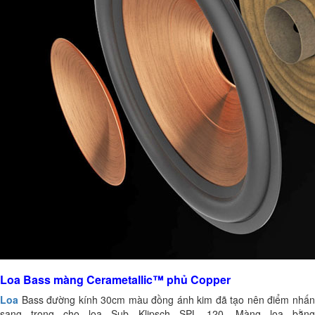
Loa Bass màng Cerametallic™ phủ Copper
Loa
Bass đường kính 30cm màu đồng ánh kim đã tạo nên điểm nhấ
sang trọng cho loa Sub Klipsch SPL 120. Màng loa bằng