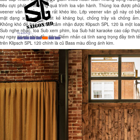
tiêu cực phát sinh trong quá trình loa vận hành. Thùng loa được phủ
veener vân gỗ liền mạch rất khéo léo. Lớp veener vân gỗ này có bề
mặt dạng xước dăm thiết kế kháng bụi, chống trầy và chống ẩm.
Không khó để bạn có thể cảm nhận được Klipsch SPL 120 là một loa
Sub nghe nhạc, loa Sub xem phim, loa Sub hát karaoke cao cấp thực
sự ngay từ cái nhìn đầu tiên. Điểm nhấn cá tính sang trọng đầy tinh tế
trên Klipsch SPL 120 chính là củ Bass màu đồng ánh kim.