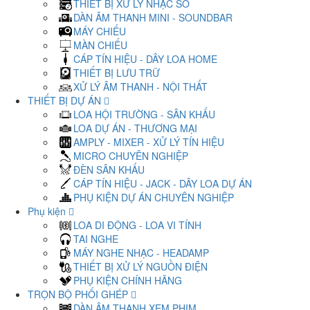
THIẾT BỊ XỬ LÝ NHẠC SỐ
DÀN ÂM THANH MINI - SOUNDBAR
MÁY CHIẾU
MÀN CHIẾU
CÁP TÍN HIỆU - DÂY LOA HOME
THIẾT BỊ LƯU TRỮ
XỬ LÝ ÂM THANH - NỘI THẤT
THIẾT BỊ DỰ ÁN
LOA HỘI TRƯỜNG - SÂN KHẤU
LOA DỰ ÁN - THƯƠNG MẠI
AMPLY - MIXER - XỬ LÝ TÍN HIỆU
MICRO CHUYÊN NGHIỆP
ĐÈN SÂN KHẤU
CÁP TÍN HIỆU - JACK - DÂY LOA DỰ ÁN
PHỤ KIỆN DỰ ÁN CHUYÊN NGHIỆP
Phụ kiện
LOA DI ĐỘNG - LOA VI TÍNH
TAI NGHE
MÁY NGHE NHẠC - HEADAMP
THIẾT BỊ XỬ LÝ NGUỒN ĐIỆN
PHỤ KIỆN CHÍNH HÃNG
TRỌN BỘ PHỐI GHÉP
DÀN ÂM THANH XEM PHIM