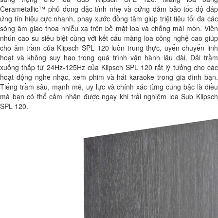
Cerametallic™ phủ đồng đặc tính nhẹ và cứng đảm bảo tốc độ đáp
ứng tín hiệu cực nhanh, phay xước đồng tâm giúp triệt tiêu tối đa các
sóng âm giao thoa nhiễu xạ trên bề mặt loa và chống mài mòn. Viền
nhún cao su siêu biệt cùng với kết cấu màng loa công nghệ cao giúp
cho âm trầm của Klipsch SPL 120 luôn trung thực, uyển chuyển linh
hoạt và không suy hao trong quá trình vận hành lâu dài. Dải trầm
xuống thấp từ 24Hz-125Hz của Klipsch SPL 120 rất lý tưởng cho các
hoạt động nghe nhạc, xem phim và hát karaoke trong gia đình bạn.
Tiếng trầm sâu, mạnh mẽ, uy lực và chính xác từng cung bậc là điều
mà bạn có thể cảm nhận được ngay khi trải nghiệm loa Sub Klipsch
SPL 120.