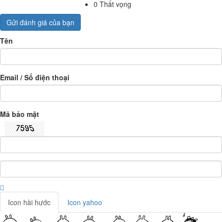
0
Thất vọng
Gửi đánh giá của bạn
Tên
Email / Số điện thoại
Mã bảo mật
Icon hài hước
Icon yahoo