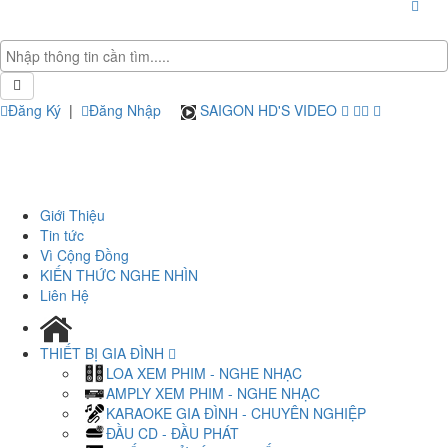
Đăng Ký
|
Đăng Nhập
SAIGON HD'S VIDEO
Giới Thiệu
Tin tức
Vì Cộng Đồng
KIẾN THỨC NGHE NHÌN
Liên Hệ
THIẾT BỊ GIA ĐÌNH
LOA XEM PHIM - NGHE NHẠC
AMPLY XEM PHIM - NGHE NHẠC
KARAOKE GIA ĐÌNH - CHUYÊN NGHIỆP
ĐẦU CD - ĐẦU PHÁT