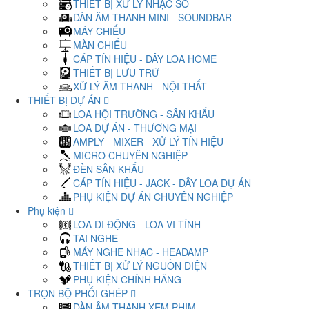
THIẾT BỊ XỬ LÝ NHẠC SỐ
DÀN ÂM THANH MINI - SOUNDBAR
MÁY CHIẾU
MÀN CHIẾU
CÁP TÍN HIỆU - DÂY LOA HOME
THIẾT BỊ LƯU TRỮ
XỬ LÝ ÂM THANH - NỘI THẤT
THIẾT BỊ DỰ ÁN
LOA HỘI TRƯỜNG - SÂN KHẤU
LOA DỰ ÁN - THƯƠNG MẠI
AMPLY - MIXER - XỬ LÝ TÍN HIỆU
MICRO CHUYÊN NGHIỆP
ĐÈN SÂN KHẤU
CÁP TÍN HIỆU - JACK - DÂY LOA DỰ ÁN
PHỤ KIỆN DỰ ÁN CHUYÊN NGHIỆP
Phụ kiện
LOA DI ĐỘNG - LOA VI TÍNH
TAI NGHE
MÁY NGHE NHẠC - HEADAMP
THIẾT BỊ XỬ LÝ NGUỒN ĐIỆN
PHỤ KIỆN CHÍNH HÃNG
TRỌN BỘ PHỐI GHÉP
DÀN ÂM THANH XEM PHIM