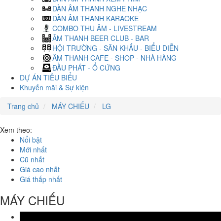
DÀN ÂM THANH NGHE NHẠC
DÀN ÂM THANH KARAOKE
COMBO THU ÂM - LIVESTREAM
ÂM THANH BEER CLUB - BAR
HỘI TRƯỜNG - SÂN KHẤU - BIỂU DIỄN
ÂM THANH CAFE - SHOP - NHÀ HÀNG
ĐẦU PHÁT - Ổ CỨNG
DỰ ÁN TIÊU BIỂU
Khuyến mãi & Sự kiện
Trang chủ
MÁY CHIẾU
LG
Xem theo:
Nổi bật
Mới nhất
Cũ nhất
Giá cao nhất
Giá thấp nhất
MÁY CHIẾU