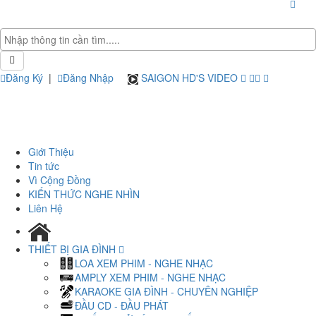
Đăng Ký
|
Đăng Nhập
SAIGON HD'S VIDEO
Giới Thiệu
Tin tức
Vì Cộng Đồng
KIẾN THỨC NGHE NHÌN
Liên Hệ
THIẾT BỊ GIA ĐÌNH
LOA XEM PHIM - NGHE NHẠC
AMPLY XEM PHIM - NGHE NHẠC
KARAOKE GIA ĐÌNH - CHUYÊN NGHIỆP
ĐẦU CD - ĐẦU PHÁT