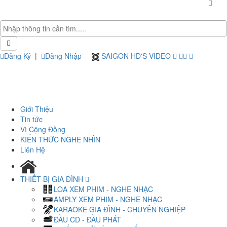
Đăng Ký
|
Đăng Nhập
SAIGON HD'S VIDEO
Giới Thiệu
Tin tức
Vì Cộng Đồng
KIẾN THỨC NGHE NHÌN
Liên Hệ
THIẾT BỊ GIA ĐÌNH
LOA XEM PHIM - NGHE NHẠC
AMPLY XEM PHIM - NGHE NHẠC
KARAOKE GIA ĐÌNH - CHUYÊN NGHIỆP
ĐẦU CD - ĐẦU PHÁT