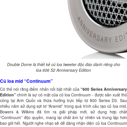
Double Dome là thiết kế củ loa tweeter độc đáo dành riêng cho
loa 606 S2 Anniversary Edition
Củ loa mid “Continuum”
Có thể nói rằng điểm nhấn nổi bật nhất của
“600 Series Anniversary
Edition”
chính là sự có mặt của củ loa Continuum - được sản xuất thủ
công tại Anh Quốc và thừa hưởng trực tiếp từ 800 Series D3. Sau
nhiều năm sử dụng sợi tơ “Aramid” trong quá trình cấu tạo củ loa mid,
Bowers & Wilkins đã tìm ra giải pháp mới, sử dụng hợp chất
“Continuum” độc quyền, mang lại chất âm tự nhiên và trung lập hơn
bao giờ hết. Người nghe nhạc sẽ dễ dàng nhận diện củ loa Continuum