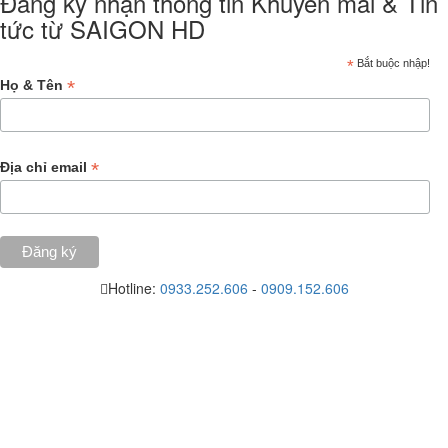
Đăng ký nhận thông tin Khuyến mãi & Tin
tức từ SAIGON HD
*
Bắt buộc nhập!
*
Họ & Tên
*
Địa chỉ email
Hotline:
0933.252.606
-
0909.152.606