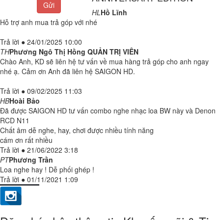
Gửi
HL
Hồ Lĩnh
Hỗ trợ anh mua trả góp với nhé
Trả lời
●
24/01/2025 10:00
TH
Phương Ngô Thị Hồng
QUẢN TRỊ VIÊN
Chào Anh, KD sẽ liên hệ tư vấn về mua hàng trả góp cho anh ngay
nhé ạ. Cảm ơn Anh đã liên hệ SAIGON HD.
Trả lời
●
09/02/2025 11:03
HB
Hoài Bảo
Đã được SAIGON HD tư vấn combo nghe nhạc loa BW này và Denon
RCD N11
Chất âm dễ nghe, hay, chơi được nhiều tính năng
cám ơn rất nhiều
Trả lời
●
21/06/2022 3:18
PT
Phương Trần
Loa nghe hay ! Dễ phối ghép !
Trả lời
●
01/11/2021 1:09