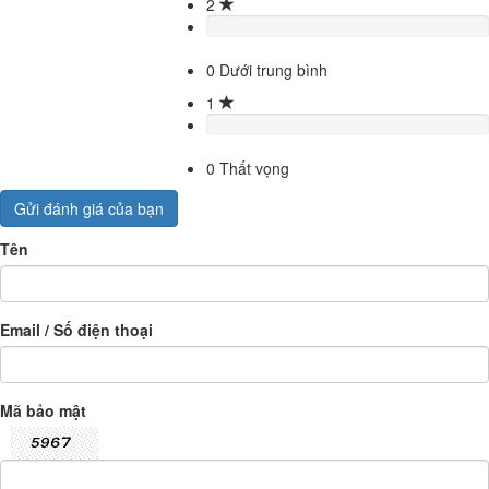
2
0
Dưới trung bình
1
0
Thất vọng
Gửi đánh giá của bạn
Tên
Email / Số điện thoại
Mã bảo mật