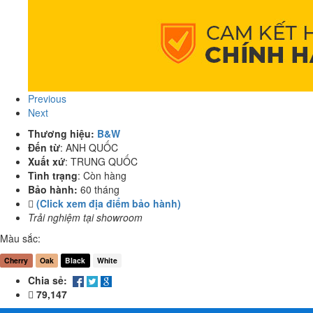
Previous
Next
Thương hiệu:
B&W
Đến từ
:
ANH QUỐC
Xuất xứ
:
TRUNG QUỐC
Tình trạng
:
Còn hàng
Bảo hành:
60 tháng
(Click xem địa điểm bảo hành)
Trải nghiệm tại showroom
Màu sắc:
Cherry
Oak
Black
White
Chia sẻ:
79,147