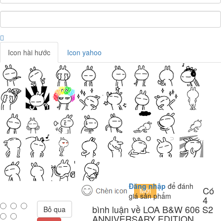
Icon hài hước
Icon yahoo
Đăng nhập
để đánh
Có
giá sản phẩm
4
bình luận về LOA B&W 606 S2
Bỏ qua
ANNIVERSARY EDITION