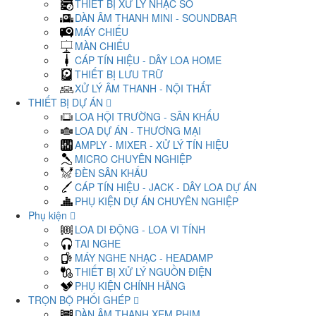
THIẾT BỊ XỬ LÝ NHẠC SỐ
DÀN ÂM THANH MINI - SOUNDBAR
MÁY CHIẾU
MÀN CHIẾU
CÁP TÍN HIỆU - DÂY LOA HOME
THIẾT BỊ LƯU TRỮ
XỬ LÝ ÂM THANH - NỘI THẤT
THIẾT BỊ DỰ ÁN
LOA HỘI TRƯỜNG - SÂN KHẤU
LOA DỰ ÁN - THƯƠNG MẠI
AMPLY - MIXER - XỬ LÝ TÍN HIỆU
MICRO CHUYÊN NGHIỆP
ĐÈN SÂN KHẤU
CÁP TÍN HIỆU - JACK - DÂY LOA DỰ ÁN
PHỤ KIỆN DỰ ÁN CHUYÊN NGHIỆP
Phụ kiện
LOA DI ĐỘNG - LOA VI TÍNH
TAI NGHE
MÁY NGHE NHẠC - HEADAMP
THIẾT BỊ XỬ LÝ NGUỒN ĐIỆN
PHỤ KIỆN CHÍNH HÃNG
TRỌN BỘ PHỐI GHÉP
DÀN ÂM THANH XEM PHIM