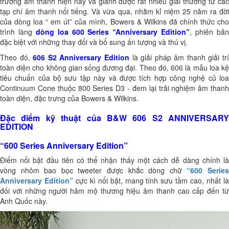
trường âm thanh hiện nay và giành được rất nhiều giải thưởng từ các
tạp chí âm thanh nổi tiếng. Và vừa qua, nhằm kỉ niệm 25 năm ra đời
của dòng loa “ em út” của mình, Bowers & Wilkins đã chính thức cho
trình làng
dòng loa 600 Series “Anniversary Edition”
, phiên bả
đặc biệt với những thay đổi và bổ sung ấn tượng và thú vị.
Theo đó,
606 S2 Anniversary Edition
là giải pháp âm thanh giải tr
toàn diện cho không gian sống đương đại. Theo đó, 606 là mẫu loa kệ
tiêu chuẩn của bộ sưu tập này và được tích hợp công nghệ củ loa
Continuum Cone thuộc 800 Series D3 - đem lại trải nghiệm âm thanh
toàn diện, đặc trưng của Bowers & Wilkins.
Đặc điểm kỹ thuật của B&W 606 S2
ANNIVERSARY
EDITION
“600 Series Anniversary Edition”
Điểm nổi bật đầu tiên có thể nhận thấy một cách dễ dàng chính là
vòng nhôm bao bọc tweeter được khắc dòng chữ
“600 Serie
Anniversary Edition”
cực kì nổi bật, mang tính sưu tầm cao, nhất l
đối với những người hâm mộ thương hiệu âm thanh cao cấp đến từ
Anh Quốc này.