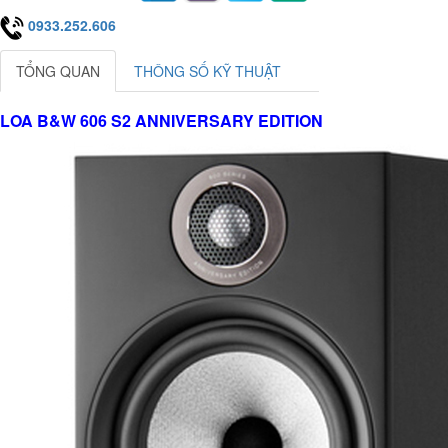
0933.252.606
TỔNG QUAN
THÔNG SỐ KỸ THUẬT
LOA B&W 606 S2 ANNIVERSARY EDITION