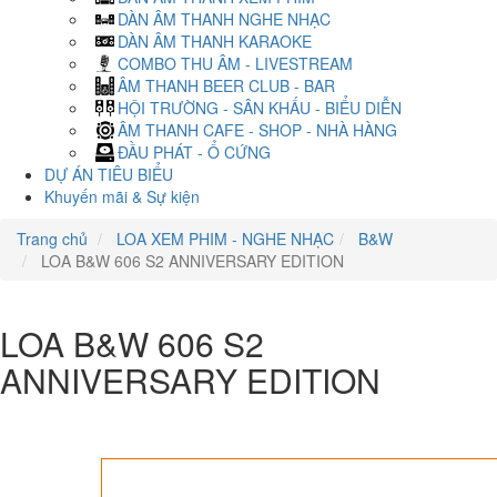
DÀN ÂM THANH NGHE NHẠC
DÀN ÂM THANH KARAOKE
COMBO THU ÂM - LIVESTREAM
ÂM THANH BEER CLUB - BAR
HỘI TRƯỜNG - SÂN KHẤU - BIỂU DIỄN
ÂM THANH CAFE - SHOP - NHÀ HÀNG
ĐẦU PHÁT - Ổ CỨNG
DỰ ÁN TIÊU BIỂU
Khuyến mãi & Sự kiện
Trang chủ
LOA XEM PHIM - NGHE NHẠC
B&W
LOA B&W 606 S2 ANNIVERSARY EDITION
LOA B&W 606 S2
ANNIVERSARY EDITION