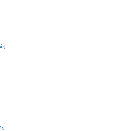
 ÁN
IỄN