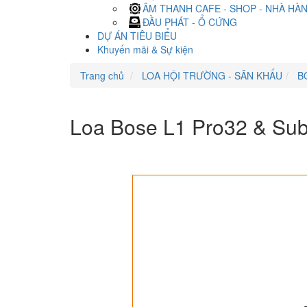
ÂM THANH CAFE - SHOP - NHÀ HÀ
ĐẦU PHÁT - Ổ CỨNG
DỰ ÁN TIÊU BIỂU
Khuyến mãi & Sự kiện
Trang chủ
LOA HỘI TRƯỜNG - SÂN KHẤU
B
Loa Bose L1 Pro32 & Sub