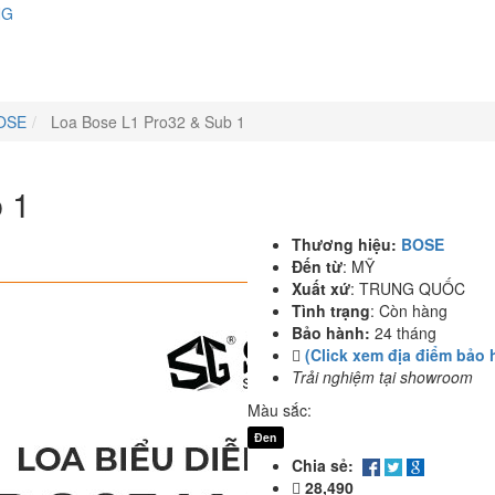
NG
OSE
Loa Bose L1 Pro32 & Sub 1
 1
Thương hiệu:
BOSE
Đến từ
:
MỸ
Xuất xứ
:
TRUNG QUỐC
Tình trạng
:
Còn hàng
Bảo hành:
24 tháng
(Click xem địa điểm bảo 
Trải nghiệm tại showroom
Màu sắc:
Đen
Chia sẻ:
28,490