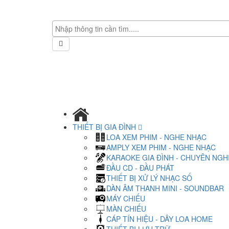
THIẾT BỊ GIA ĐÌNH
LOA XEM PHIM - NGHE NHẠC
AMPLY XEM PHIM - NGHE NHẠC
KARAOKE GIA ĐÌNH - CHUYÊN NGH
ĐẦU CD - ĐẦU PHÁT
THIẾT BỊ XỬ LÝ NHẠC SỐ
DÀN ÂM THANH MINI - SOUNDBAR
MÁY CHIẾU
MÀN CHIẾU
CÁP TÍN HIỆU - DÂY LOA HOME