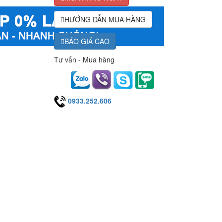
HƯỚNG DẪN MUA HÀNG
BÁO GIÁ CAO
Tư vấn - Mua hàng
0933.252.606