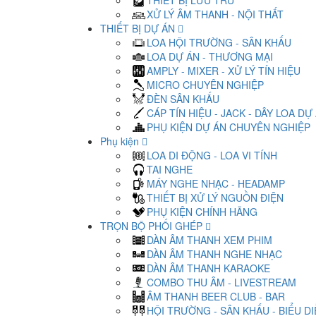
THIẾT BỊ LƯU TRỮ
XỬ LÝ ÂM THANH - NỘI THẤT
THIẾT BỊ DỰ ÁN
LOA HỘI TRƯỜNG - SÂN KHẤU
LOA DỰ ÁN - THƯƠNG MẠI
AMPLY - MIXER - XỬ LÝ TÍN HIỆU
MICRO CHUYÊN NGHIỆP
ĐÈN SÂN KHẤU
CÁP TÍN HIỆU - JACK - DÂY LOA DỰ
PHỤ KIỆN DỰ ÁN CHUYÊN NGHIỆP
Phụ kiện
LOA DI ĐỘNG - LOA VI TÍNH
TAI NGHE
MÁY NGHE NHẠC - HEADAMP
THIẾT BỊ XỬ LÝ NGUỒN ĐIỆN
PHỤ KIỆN CHÍNH HÃNG
TRỌN BỘ PHỐI GHÉP
DÀN ÂM THANH XEM PHIM
DÀN ÂM THANH NGHE NHẠC
DÀN ÂM THANH KARAOKE
COMBO THU ÂM - LIVESTREAM
ÂM THANH BEER CLUB - BAR
HỘI TRƯỜNG - SÂN KHẤU - BIỂU D