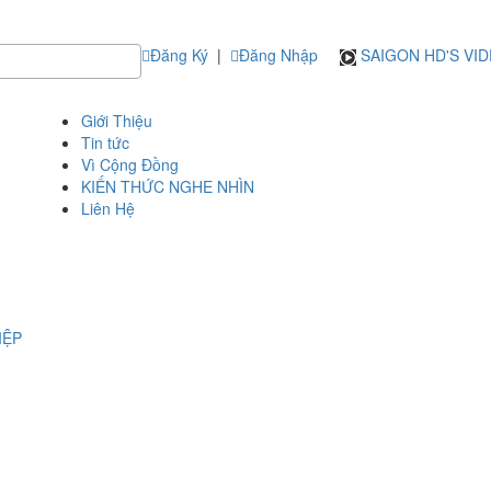
Đăng Ký
|
Đăng Nhập
SAIGON HD'S VI
Giới Thiệu
Tin tức
Vì Cộng Đồng
KIẾN THỨC NGHE NHÌN
Liên Hệ
IỆP