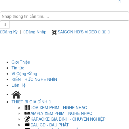
Đăng Ký
|
Đăng Nhập
SAIGON HD'S VIDEO
Giới Thiệu
Tin tức
Vì Cộng Đồng
KIẾN THỨC NGHE NHÌN
Liên Hệ
THIẾT BỊ GIA ĐÌNH
LOA XEM PHIM - NGHE NHẠC
AMPLY XEM PHIM - NGHE NHẠC
KARAOKE GIA ĐÌNH - CHUYÊN NGHIỆP
ĐẦU CD - ĐẦU PHÁT