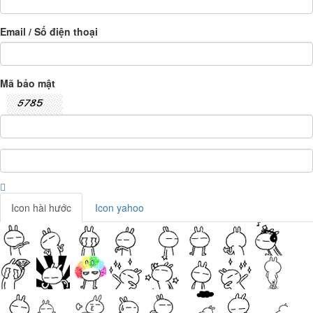
Email / Số điện thoại
Mã bảo mật
Icon hài hước
Icon yahoo