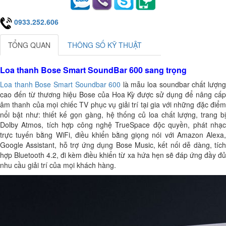
0933.252.606
TỔNG QUAN
THÔNG SỐ KỸ THUẬT
Loa thanh Bose Smart SoundBar 600 sang trọng
Loa thanh Bose Smart Soundbar 600
là mẫu loa soundbar chất lượn
cao đến từ thương hiệu Bose của Hoa Kỳ được sử dụng để nâng cấp
âm thanh của mọi chiếc TV phục vụ giải trí tại gia với những đặc điểm
nổi bật như: thiết kế gọn gàng, hệ thống củ loa chất lượng, trang bị
Dolby Atmos, tích hợp công nghệ TrueSpace độc quyền, phát nhạc
trực tuyến bằng WiFi, điều khiển bằng giọng nói với Amazon Alexa,
Google Assistant, hỗ trợ ứng dụng Bose Music, kết nối dễ dàng, tích
hợp Bluetooth 4.2, đi kèm điều khiển từ xa hứa hẹn sẽ đáp ứng đầy đủ
nhu cầu giải trí của mọi khách hàng.