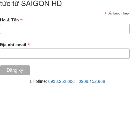
tức từ SAIGON HD
*
Bắt buộc nhập!
*
Họ & Tên
*
Địa chỉ email
Hotline:
0933.252.606
-
0909.152.606