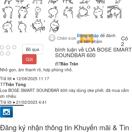
Đăng nhập
để đánh
Có
giá sản phẩm
2
bình luận về LOA BOSE SMART
Bỏ qua
SOUNDBAR 600
Gửi
BT
Bảo Trân
Nhỏ gọn, âm thanh rõ, hợp phòng nhỏ.
Trả lời
●
12/08/2025 11:17
TT
Trần Tùng
Loa BOSE SMART SOUNDBAR 600 này dùng oke phết. đã mua cảm
ơn nhiều
Trả lời
●
21/02/2023 4:41
Đăng ký nhận thông tin Khuyến mãi & Tin