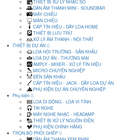
THIẾT BỊ XỬ LÝ NHẠC SỐ
DÀN ÂM THANH MINI - SOUNDBAR
MÁY CHIẾU
MÀN CHIẾU
CÁP TÍN HIỆU - DÂY LOA HOME
THIẾT BỊ LƯU TRỮ
XỬ LÝ ÂM THANH - NỘI THẤT
THIẾT BỊ DỰ ÁN
LOA HỘI TRƯỜNG - SÂN KHẤU
LOA DỰ ÁN - THƯƠNG MẠI
AMPLY - MIXER - XỬ LÝ TÍN HIỆU
MICRO CHUYÊN NGHIỆP
ĐÈN SÂN KHẤU
CÁP TÍN HIỆU - JACK - DÂY LOA DỰ ÁN
PHỤ KIỆN DỰ ÁN CHUYÊN NGHIỆP
Phụ kiện
LOA DI ĐỘNG - LOA VI TÍNH
TAI NGHE
MÁY NGHE NHẠC - HEADAMP
THIẾT BỊ XỬ LÝ NGUỒN ĐIỆN
PHỤ KIỆN CHÍNH HÃNG
TRỌN BỘ PHỐI GHÉP
DÀN ÂM THANH XEM PHIM