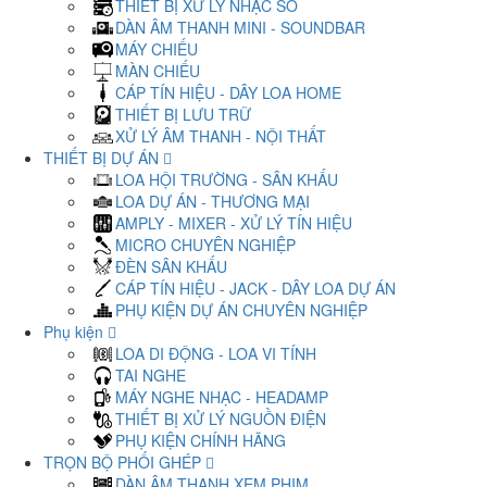
THIẾT BỊ XỬ LÝ NHẠC SỐ
DÀN ÂM THANH MINI - SOUNDBAR
MÁY CHIẾU
MÀN CHIẾU
CÁP TÍN HIỆU - DÂY LOA HOME
THIẾT BỊ LƯU TRỮ
XỬ LÝ ÂM THANH - NỘI THẤT
THIẾT BỊ DỰ ÁN
LOA HỘI TRƯỜNG - SÂN KHẤU
LOA DỰ ÁN - THƯƠNG MẠI
AMPLY - MIXER - XỬ LÝ TÍN HIỆU
MICRO CHUYÊN NGHIỆP
ĐÈN SÂN KHẤU
CÁP TÍN HIỆU - JACK - DÂY LOA DỰ ÁN
PHỤ KIỆN DỰ ÁN CHUYÊN NGHIỆP
Phụ kiện
LOA DI ĐỘNG - LOA VI TÍNH
TAI NGHE
MÁY NGHE NHẠC - HEADAMP
THIẾT BỊ XỬ LÝ NGUỒN ĐIỆN
PHỤ KIỆN CHÍNH HÃNG
TRỌN BỘ PHỐI GHÉP
DÀN ÂM THANH XEM PHIM