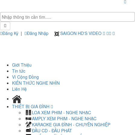
Đăng Ký
|
Đăng Nhập
SAIGON HD'S VIDEO
Giới Thiệu
Tin tức
Vì Cộng Đồng
KIẾN THỨC NGHE NHÌN
Liên Hệ
THIẾT BỊ GIA ĐÌNH
LOA XEM PHIM - NGHE NHẠC
AMPLY XEM PHIM - NGHE NHẠC
KARAOKE GIA ĐÌNH - CHUYÊN NGHIỆP
ĐẦU CD - ĐẦU PHÁT