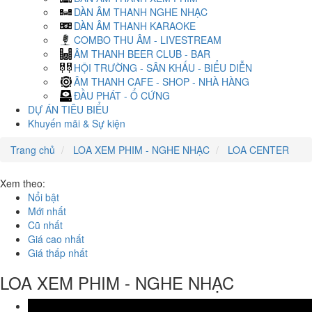
DÀN ÂM THANH NGHE NHẠC
DÀN ÂM THANH KARAOKE
COMBO THU ÂM - LIVESTREAM
ÂM THANH BEER CLUB - BAR
HỘI TRƯỜNG - SÂN KHẤU - BIỂU DIỄN
ÂM THANH CAFE - SHOP - NHÀ HÀNG
ĐẦU PHÁT - Ổ CỨNG
DỰ ÁN TIÊU BIỂU
Khuyến mãi & Sự kiện
Trang chủ
LOA XEM PHIM - NGHE NHẠC
LOA CENTER
Xem theo:
Nổi bật
Mới nhất
Cũ nhất
Giá cao nhất
Giá thấp nhất
LOA XEM PHIM - NGHE NHẠC