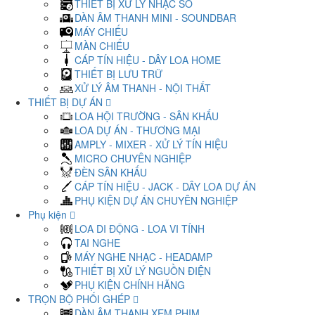
THIẾT BỊ XỬ LÝ NHẠC SỐ
DÀN ÂM THANH MINI - SOUNDBAR
MÁY CHIẾU
MÀN CHIẾU
CÁP TÍN HIỆU - DÂY LOA HOME
THIẾT BỊ LƯU TRỮ
XỬ LÝ ÂM THANH - NỘI THẤT
THIẾT BỊ DỰ ÁN
LOA HỘI TRƯỜNG - SÂN KHẤU
LOA DỰ ÁN - THƯƠNG MẠI
AMPLY - MIXER - XỬ LÝ TÍN HIỆU
MICRO CHUYÊN NGHIỆP
ĐÈN SÂN KHẤU
CÁP TÍN HIỆU - JACK - DÂY LOA DỰ ÁN
PHỤ KIỆN DỰ ÁN CHUYÊN NGHIỆP
Phụ kiện
LOA DI ĐỘNG - LOA VI TÍNH
TAI NGHE
MÁY NGHE NHẠC - HEADAMP
THIẾT BỊ XỬ LÝ NGUỒN ĐIỆN
PHỤ KIỆN CHÍNH HÃNG
TRỌN BỘ PHỐI GHÉP
DÀN ÂM THANH XEM PHIM