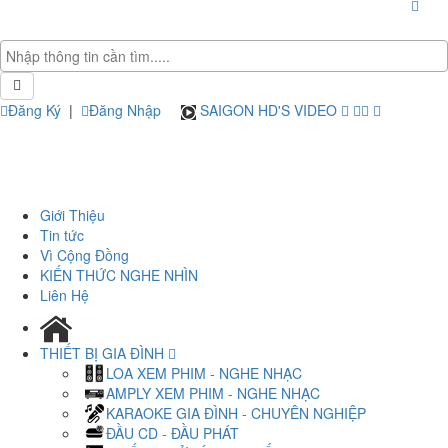
Đăng Ký
|
Đăng Nhập
SAIGON HD'S VIDEO
Giới Thiệu
Tin tức
Vì Cộng Đồng
KIẾN THỨC NGHE NHÌN
Liên Hệ
THIẾT BỊ GIA ĐÌNH
LOA XEM PHIM - NGHE NHẠC
AMPLY XEM PHIM - NGHE NHẠC
KARAOKE GIA ĐÌNH - CHUYÊN NGHIỆP
ĐẦU CD - ĐẦU PHÁT