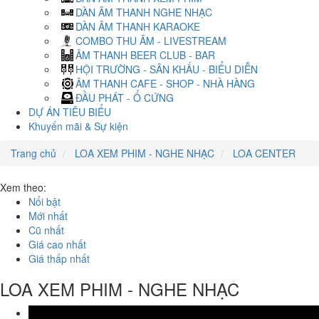
DÀN ÂM THANH NGHE NHẠC
DÀN ÂM THANH KARAOKE
COMBO THU ÂM - LIVESTREAM
ÂM THANH BEER CLUB - BAR
HỘI TRƯỜNG - SÂN KHẤU - BIỂU DIỄN
ÂM THANH CAFE - SHOP - NHÀ HÀNG
ĐẦU PHÁT - Ổ CỨNG
DỰ ÁN TIÊU BIỂU
Khuyến mãi & Sự kiện
Trang chủ
LOA XEM PHIM - NGHE NHẠC
LOA CENTER
Xem theo:
Nổi bật
Mới nhất
Cũ nhất
Giá cao nhất
Giá thấp nhất
LOA XEM PHIM - NGHE NHẠC