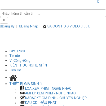
Đăng Ký
|
Đăng Nhập
SAIGON HD'S VIDEO
Giới Thiệu
Tin tức
Vì Cộng Đồng
KIẾN THỨC NGHE NHÌN
Liên Hệ
THIẾT BỊ GIA ĐÌNH
LOA XEM PHIM - NGHE NHẠC
AMPLY XEM PHIM - NGHE NHẠC
KARAOKE GIA ĐÌNH - CHUYÊN NGHIỆP
ĐẦU CD - ĐẦU PHÁT