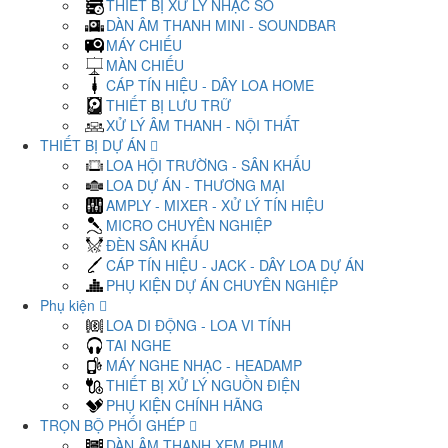
THIẾT BỊ XỬ LÝ NHẠC SỐ
DÀN ÂM THANH MINI - SOUNDBAR
MÁY CHIẾU
MÀN CHIẾU
CÁP TÍN HIỆU - DÂY LOA HOME
THIẾT BỊ LƯU TRỮ
XỬ LÝ ÂM THANH - NỘI THẤT
THIẾT BỊ DỰ ÁN
LOA HỘI TRƯỜNG - SÂN KHẤU
LOA DỰ ÁN - THƯƠNG MẠI
AMPLY - MIXER - XỬ LÝ TÍN HIỆU
MICRO CHUYÊN NGHIỆP
ĐÈN SÂN KHẤU
CÁP TÍN HIỆU - JACK - DÂY LOA DỰ ÁN
PHỤ KIỆN DỰ ÁN CHUYÊN NGHIỆP
Phụ kiện
LOA DI ĐỘNG - LOA VI TÍNH
TAI NGHE
MÁY NGHE NHẠC - HEADAMP
THIẾT BỊ XỬ LÝ NGUỒN ĐIỆN
PHỤ KIỆN CHÍNH HÃNG
TRỌN BỘ PHỐI GHÉP
DÀN ÂM THANH XEM PHIM