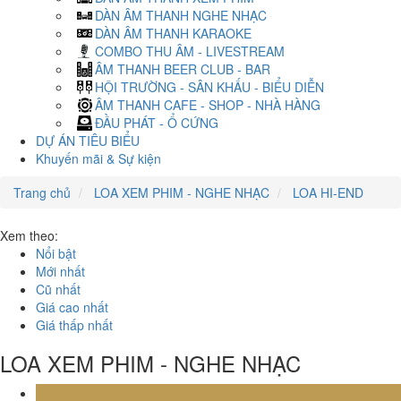
DÀN ÂM THANH NGHE NHẠC
DÀN ÂM THANH KARAOKE
COMBO THU ÂM - LIVESTREAM
ÂM THANH BEER CLUB - BAR
HỘI TRƯỜNG - SÂN KHẤU - BIỂU DIỄN
ÂM THANH CAFE - SHOP - NHÀ HÀNG
ĐẦU PHÁT - Ổ CỨNG
DỰ ÁN TIÊU BIỂU
Khuyến mãi & Sự kiện
Trang chủ
LOA XEM PHIM - NGHE NHẠC
LOA HI-END
Xem theo:
Nổi bật
Mới nhất
Cũ nhất
Giá cao nhất
Giá thấp nhất
LOA XEM PHIM - NGHE NHẠC