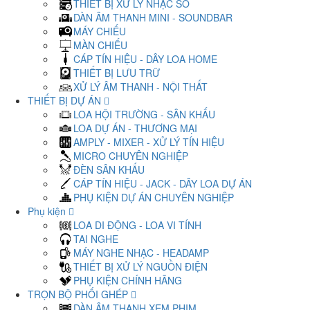
THIẾT BỊ XỬ LÝ NHẠC SỐ
DÀN ÂM THANH MINI - SOUNDBAR
MÁY CHIẾU
MÀN CHIẾU
CÁP TÍN HIỆU - DÂY LOA HOME
THIẾT BỊ LƯU TRỮ
XỬ LÝ ÂM THANH - NỘI THẤT
THIẾT BỊ DỰ ÁN
LOA HỘI TRƯỜNG - SÂN KHẤU
LOA DỰ ÁN - THƯƠNG MẠI
AMPLY - MIXER - XỬ LÝ TÍN HIỆU
MICRO CHUYÊN NGHIỆP
ĐÈN SÂN KHẤU
CÁP TÍN HIỆU - JACK - DÂY LOA DỰ ÁN
PHỤ KIỆN DỰ ÁN CHUYÊN NGHIỆP
Phụ kiện
LOA DI ĐỘNG - LOA VI TÍNH
TAI NGHE
MÁY NGHE NHẠC - HEADAMP
THIẾT BỊ XỬ LÝ NGUỒN ĐIỆN
PHỤ KIỆN CHÍNH HÃNG
TRỌN BỘ PHỐI GHÉP
DÀN ÂM THANH XEM PHIM