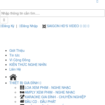
Đăng Ký
|
Đăng Nhập
SAIGON HD'S VIDEO
Giới Thiệu
Tin tức
Vì Cộng Đồng
KIẾN THỨC NGHE NHÌN
Liên Hệ
THIẾT BỊ GIA ĐÌNH
LOA XEM PHIM - NGHE NHẠC
AMPLY XEM PHIM - NGHE NHẠC
KARAOKE GIA ĐÌNH - CHUYÊN NGHIỆP
ĐẦU CD - ĐẦU PHÁT