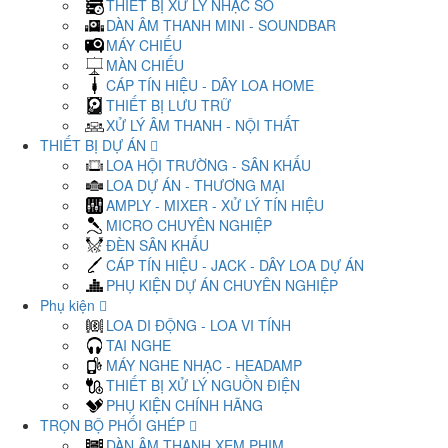
THIẾT BỊ XỬ LÝ NHẠC SỐ
DÀN ÂM THANH MINI - SOUNDBAR
MÁY CHIẾU
MÀN CHIẾU
CÁP TÍN HIỆU - DÂY LOA HOME
THIẾT BỊ LƯU TRỮ
XỬ LÝ ÂM THANH - NỘI THẤT
THIẾT BỊ DỰ ÁN
LOA HỘI TRƯỜNG - SÂN KHẤU
LOA DỰ ÁN - THƯƠNG MẠI
AMPLY - MIXER - XỬ LÝ TÍN HIỆU
MICRO CHUYÊN NGHIỆP
ĐÈN SÂN KHẤU
CÁP TÍN HIỆU - JACK - DÂY LOA DỰ ÁN
PHỤ KIỆN DỰ ÁN CHUYÊN NGHIỆP
Phụ kiện
LOA DI ĐỘNG - LOA VI TÍNH
TAI NGHE
MÁY NGHE NHẠC - HEADAMP
THIẾT BỊ XỬ LÝ NGUỒN ĐIỆN
PHỤ KIỆN CHÍNH HÃNG
TRỌN BỘ PHỐI GHÉP
DÀN ÂM THANH XEM PHIM