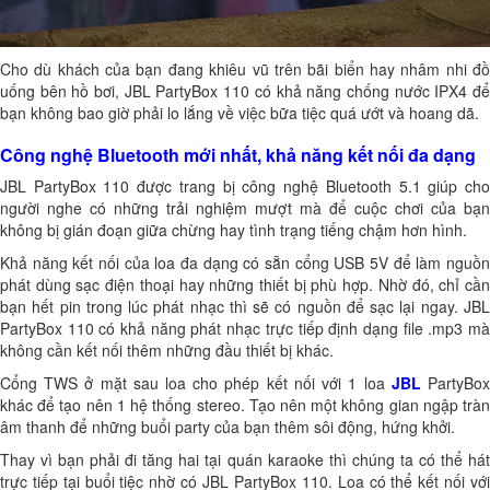
Cho dù khách của bạn đang khiêu vũ trên bãi biển hay nhâm nhi đồ
uống bên hồ bơi, JBL PartyBox 110 có khả năng chống nước IPX4 để
bạn không bao giờ phải lo lắng về việc bữa tiệc quá ướt và hoang dã.
Công nghệ Bluetooth mới nhất, khả năng kết nối đa dạng
JBL PartyBox 110 được trang bị công nghệ Bluetooth 5.1 giúp cho
người nghe có những trải nghiệm mượt mà để cuộc chơi của bạn
không bị gián đoạn giữa chừng hay tình trạng tiếng chậm hơn hình.
Khả năng kết nối của loa đa dạng có sẵn cổng USB 5V để làm nguồn
phát dùng sạc điện thoại hay những thiết bị phù hợp. Nhờ đó, chỉ cần
bạn hết pin trong lúc phát nhạc thì sẽ có nguồn để sạc lại ngay. JBL
PartyBox 110 có khả năng phát nhạc trực tiếp định dạng file .mp3 mà
không cần kết nối thêm những đầu thiết bị khác.
Cổng TWS ở mặt sau loa cho phép kết nối với 1 loa
JBL
PartyBo
khác để tạo nên 1 hệ thống stereo. Tạo nên một không gian ngập tràn
âm thanh để những buổi party của bạn thêm sôi động, hứng khởi.
Thay vì bạn phải đi tăng hai tại quán karaoke thì chúng ta có thể hát
trực tiếp tại buổi tiệc nhờ có JBL PartyBox 110. Loa có thể kết nối với