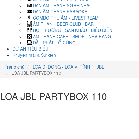
DÀN ÂM THANH NGHE NHẠC
DÀN ÂM THANH KARAOKE
COMBO THU ÂM - LIVESTREAM
ÂM THANH BEER CLUB - BAR
HỘI TRƯỜNG - SÂN KHẤU - BIỂU DIỄN
ÂM THANH CAFE - SHOP - NHÀ HÀNG
ĐẦU PHÁT - Ổ CỨNG
DỰ ÁN TIÊU BIỂU
Khuyến mãi & Sự kiện
Trang chủ
LOA DI ĐỘNG - LOA VI TÍNH
JBL
LOA JBL PARTYBOX 110
LOA JBL PARTYBOX 110