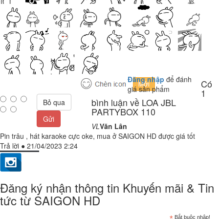
Đăng nhập
để đánh
Có
giá sản phẩm
1
bình luận về LOA JBL
Bỏ qua
PARTYBOX 110
Gửi
VL
Văn Lân
Pin trâu , hát karaoke cực oke, mua ở SAIGON HD được giá tốt
Trả lời
●
21/04/2023 2:24
Đăng ký nhận thông tin Khuyến mãi & Tin
tức từ SAIGON HD
*
Bắt buộc nhập!