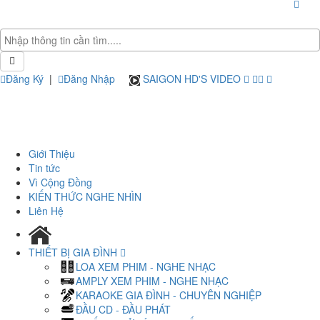
Đăng Ký
|
Đăng Nhập
SAIGON HD'S VIDEO
Giới Thiệu
Tin tức
Vì Cộng Đồng
KIẾN THỨC NGHE NHÌN
Liên Hệ
THIẾT BỊ GIA ĐÌNH
LOA XEM PHIM - NGHE NHẠC
AMPLY XEM PHIM - NGHE NHẠC
KARAOKE GIA ĐÌNH - CHUYÊN NGHIỆP
ĐẦU CD - ĐẦU PHÁT