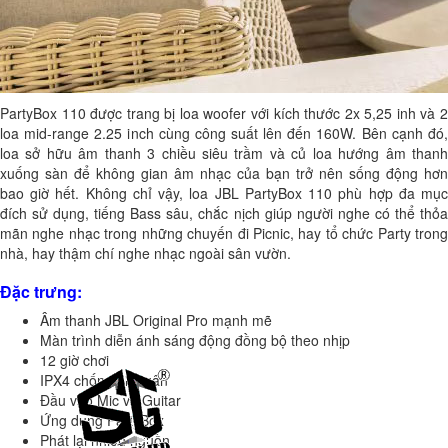
PartyBox 110 được trang bị loa woofer với kích thước 2x 5,25 inh và 2
loa mid-range 2.25 inch cùng công suất lên đến 160W. Bên cạnh đó,
loa sở hữu âm thanh 3 chiều siêu trầm và củ loa hướng âm thanh
xuống sàn để không gian âm nhạc của bạn trở nên sống động hơn
bao giờ hết. Không chỉ vậy, loa JBL PartyBox 110 phù hợp đa mục
đích sử dụng, tiếng Bass sâu, chắc nịch giúp người nghe có thể thỏa
mãn nghe nhạc trong những chuyến đi Picnic, hay tổ chức Party trong
nhà, hay thậm chí nghe nhạc ngoài sân vườn.
Đặc trưng:
Âm thanh JBL Original Pro mạnh mẽ
Màn trình diễn ánh sáng động đồng bộ theo nhịp
12 giờ chơi
IPX4 chống giật gân
Đầu vào Mic và Guitar
Ứng dụng PartyBox
Phát lại nhiều nguồn