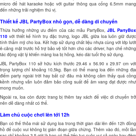
micro để hát karaoke hoặc với guitar thông qua cổng 6.5mm mang
đến những trải nghiệm thú vị.
Thiết kế JBL PartyBox nhỏ gọn, dễ dàng di chuyển
Thừa hưởng những ưu điểm của các mẫu PartyBox,
JBL PartyBo
110
với thiết kế hình trụ đặc trưng, logo JBL giữa loa luôn giữ được
tính thẩm mỹ cho loa. Kết hợp sử dụng chất liệu nhựa cùng với lớp lưới
ê-căng mặt trước hỗ trợ bảo vệ tốt hơn cho các driver, hạn chế những
tác động vật lý khiến màng loa bị hỏng, kéo dài tuổi thọ sử dụng.
JBL PartyBox 110 sở hữu kích thước 29.46 x 56.90 x 29.97 cm với
trọng lượng chỉ khoảng 10,5kg. Bạn có thể mang loa đến những địa
điểm party ngoài trời hay bất cứ đâu mà không cảm thấy quá cồng
kềnh nhưng vẫn luôn đảm bảo công suất để âm vang đạt được như
mong muốn.
Ngoài ra, loa còn được trang bị thêm tay xách để việc di chuyển trở
nên dễ dàng nhất có thể.
Làm chủ cuộc chơi lên tới 12h
Bạn có thể thỏa mái sử dụng loa trong thời gian dài lên đến 12h đồng
hồ để cuộc vui không bị gián đoạn giữa chừng. Thêm vào đó, mỗi lần
sạc chỉ khoảng 3,5 giờ là bạn có thể tiếp tục cuộc vui cả ngày hay đêm