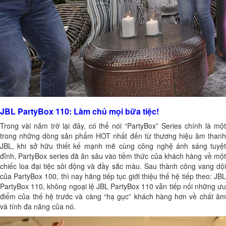
JBL PartyBox 110: Làm chủ mọi bữa tiệc!
Trong vài năm trờ lại đây, có thể nói “PartyBox” Series chính là một
trong những dòng sản phẩm HOT nhất đến từ thương hiệu âm thanh
JBL, khi sở hữu thiết kế mạnh mẽ cùng công nghệ ánh sáng tuyệt
đỉnh, PartyBox series đã ăn sâu vào tiềm thức của khách hàng về một
chiếc loa đại tiệc sôi động và đầy sắc màu. Sau thành công vang dội
của PartyBox 100, thì nay hãng tiếp tục giới thiệu thế hệ tiếp theo: JBL
PartyBox 110, không ngoại lệ JBL PartyBox 110 vẫn tiếp nối những ưu
điểm của thế hệ trước và càng “hạ gục” khách hàng hơn về chất âm
và tính đa năng của nó.