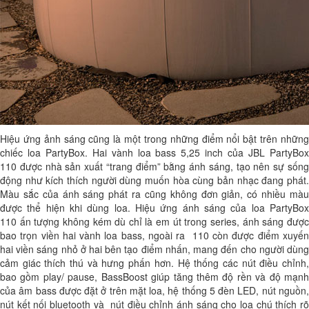
Hiệu ứng ảnh sáng cũng là một trong những điểm nổi bật trên những
chiếc loa PartyBox. Hai vành loa bass 5,25 inch của JBL PartyBox
110 được nhà sản xuất “trang điểm” bằng ánh sáng, tạo nên sự sống
động như kích thích người dùng muốn hòa cùng bản nhạc đang phát.
Màu sắc của ánh sáng phát ra cũng không đơn giản, có nhiều màu
được thể hiện khi dùng loa. Hiệu ứng ánh sáng của loa PartyBox
110 ấn tượng không kém dù chỉ là em út trong series, ánh sáng được
bao trọn viền hai vành loa bass, ngoài ra 110 còn được điểm xuyến
hai viền sáng nhỏ ở hai bên tạo điểm nhấn, mang đến cho người dùng
cảm giác thích thú và hưng phấn hơn. Hệ thống các nút điều chỉnh,
bao gồm play/ pause, BassBoost giúp tăng thêm độ rền và độ mạnh
của âm bass được đặt ở trên mặt loa, hệ thống 5 đèn LED, nút nguồn,
nút kết nối bluetooth và nút điều chỉnh ánh sáng cho loa chú thích rõ