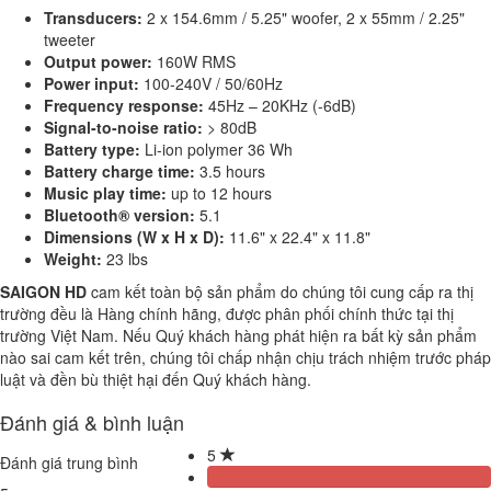
Transducers:
2 x 154.6mm / 5.25" woofer, 2 x 55mm / 2.25"
tweeter
Output power:
160W RMS
Power input:
100-240V / 50/60Hz
Frequency response:
45Hz – 20KHz (-6dB)
Signal-to-noise ratio:
> 80dB
Battery type:
Li-ion polymer 36 Wh
Battery charge time:
3.5 hours
Music play time:
up to 12 hours
Bluetooth® version:
5.1
Dimensions (W x H x D):
11.6" x 22.4" x 11.8"
Weight:
23 lbs
SAIGON HD
cam kết toàn bộ sản phẩm do chúng tôi cung cấp ra thị
trường đều là Hàng chính hãng, được phân phối chính thức tại thị
trường Việt Nam. Nếu Quý khách hàng phát hiện ra bất kỳ sản phẩm
nào sai cam kết trên, chúng tôi chấp nhận chịu trách nhiệm trước pháp
luật và đền bù thiệt hại đến Quý khách hàng.
Đánh giá & bình luận
5
Đánh giá trung bình