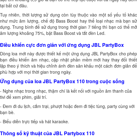
tại bất cứ đâu.
Tuy nhiên, thời lượng sử dụng còn tùy thuộc vào một số yếu tố khác
như mức âm lượng, chế độ Bass Boost hay thể loại nhạc mà bạn sử
dụng. Trung bình để sử dụng trong thời gian 7 tiếng thì bạn có thể mở
âm lượng khoảng 75%, bật Bass Boost và tắt đèn Led.
Điều khiển cực đơn giản với ứng dụng JBL PartyBox
Dòng loa mới này được thiết kế một ứng dụng JBL PartyBox cho phép
bạn điều khiển âm nhạc, cập nhật phần mềm mới hay thay đổi thiết
lập theo ý thích và hiệu chỉnh ánh đèn sân khấu một cách đơn giản để
phù hợp với mọi thời gian trong ngày.
Ứng dụng của loa JBL PartyBox 110 trong cuộc sống
- Nghe nhạc trong nhạc, thậm chí là kết nối với nguồn âm thanh của
tivi để xem phim, giải trí.
- Đem đi du lịch, cắm trại, phượt hoặc đem đi tiệc tùng, party cùng với
bạn bè.
- Biểu diễn trực tiếp và hát karaoke.
Thông số kỹ thuật của JBL Partybox 110