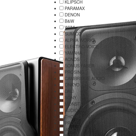
KLIPSCH
PARAMAX
DENON
B&W
WIIM
SUMICO
ALPHA WORKS
ELECTRO-VOICE
YAMAHA
ACNOS
SONUS FABER
PROSING
CAMBRIDGE AUDIO
ONKYO
DALI
SONY
MONSTER
AUDIO PRO
THONET & VANDER
PROEL
JAMO
ALTEC LANSING