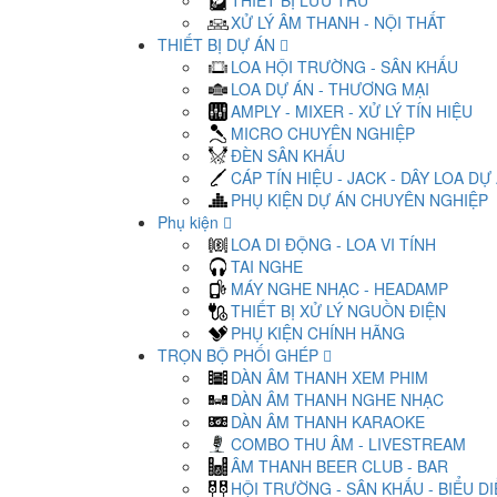
THIẾT BỊ LƯU TRỮ
XỬ LÝ ÂM THANH - NỘI THẤT
THIẾT BỊ DỰ ÁN
LOA HỘI TRƯỜNG - SÂN KHẤU
LOA DỰ ÁN - THƯƠNG MẠI
AMPLY - MIXER - XỬ LÝ TÍN HIỆU
MICRO CHUYÊN NGHIỆP
ĐÈN SÂN KHẤU
CÁP TÍN HIỆU - JACK - DÂY LOA DỰ
PHỤ KIỆN DỰ ÁN CHUYÊN NGHIỆP
Phụ kiện
LOA DI ĐỘNG - LOA VI TÍNH
TAI NGHE
MÁY NGHE NHẠC - HEADAMP
THIẾT BỊ XỬ LÝ NGUỒN ĐIỆN
PHỤ KIỆN CHÍNH HÃNG
TRỌN BỘ PHỐI GHÉP
DÀN ÂM THANH XEM PHIM
DÀN ÂM THANH NGHE NHẠC
DÀN ÂM THANH KARAOKE
COMBO THU ÂM - LIVESTREAM
ÂM THANH BEER CLUB - BAR
HỘI TRƯỜNG - SÂN KHẤU - BIỂU D