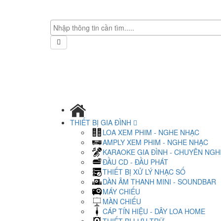
THIẾT BỊ GIA ĐÌNH
LOA XEM PHIM - NGHE NHẠC
AMPLY XEM PHIM - NGHE NHẠC
KARAOKE GIA ĐÌNH - CHUYÊN NGH
ĐẦU CD - ĐẦU PHÁT
THIẾT BỊ XỬ LÝ NHẠC SỐ
DÀN ÂM THANH MINI - SOUNDBAR
MÁY CHIẾU
MÀN CHIẾU
CÁP TÍN HIỆU - DÂY LOA HOME