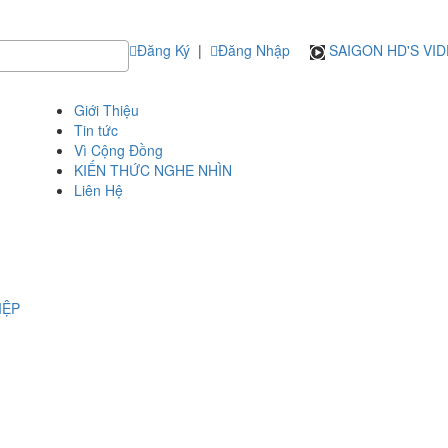
Đăng Ký
|
Đăng Nhập
SAIGON HD'S VI
Giới Thiệu
Tin tức
Vì Cộng Đồng
KIẾN THỨC NGHE NHÌN
Liên Hệ
IỆP