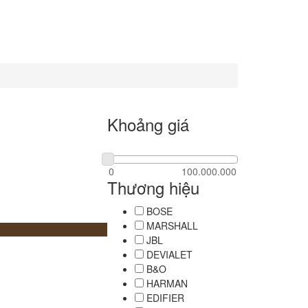
Khoảng giá
Thương hiệu
BOSE
MARSHALL
JBL
DEVIALET
B&O
HARMAN
EDIFIER