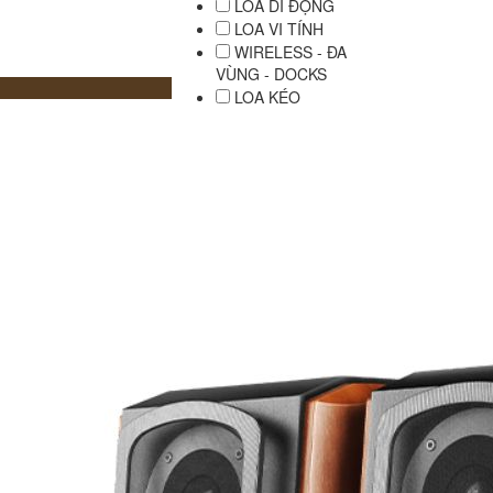
LOA DI ĐỘNG
LOA VI TÍNH
WIRELESS - ĐA
VÙNG - DOCKS
LOA KÉO