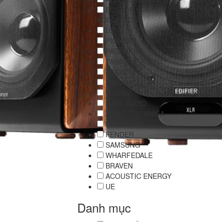
BOSTON
ACOUSTICS
LG
PIONEER
PARADIGM
TANGENT AUDIO
TIVOLI
MARANTZ
BUGANI
NAIM AUDIO
AUDIO TECHNICA
CABASSE
FENDER
SAMSUNG
WHARFEDALE
BRAVEN
ACOUSTIC ENERGY
UE
Danh mục