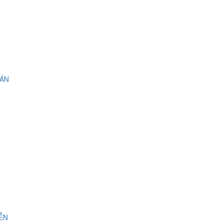
 ÁN
IỄN