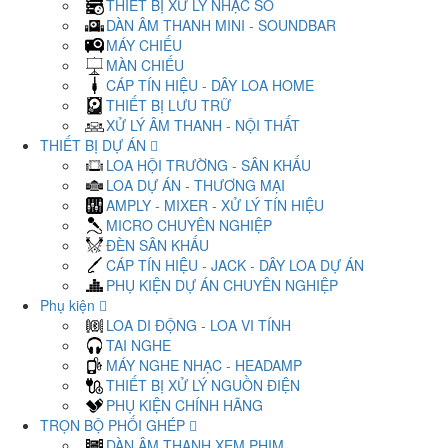
THIẾT BỊ XỬ LÝ NHẠC SỐ
DÀN ÂM THANH MINI - SOUNDBAR
MÁY CHIẾU
MÀN CHIẾU
CÁP TÍN HIỆU - DÂY LOA HOME
THIẾT BỊ LƯU TRỮ
XỬ LÝ ÂM THANH - NỘI THẤT
THIẾT BỊ DỰ ÁN
LOA HỘI TRƯỜNG - SÂN KHẤU
LOA DỰ ÁN - THƯƠNG MẠI
AMPLY - MIXER - XỬ LÝ TÍN HIỆU
MICRO CHUYÊN NGHIỆP
ĐÈN SÂN KHẤU
CÁP TÍN HIỆU - JACK - DÂY LOA DỰ ÁN
PHỤ KIỆN DỰ ÁN CHUYÊN NGHIỆP
Phụ kiện
LOA DI ĐỘNG - LOA VI TÍNH
TAI NGHE
MÁY NGHE NHẠC - HEADAMP
THIẾT BỊ XỬ LÝ NGUỒN ĐIỆN
PHỤ KIỆN CHÍNH HÃNG
TRỌN BỘ PHỐI GHÉP
DÀN ÂM THANH XEM PHIM