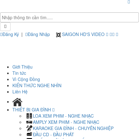
Đăng Ký
|
Đăng Nhập
SAIGON HD'S VIDEO
Giới Thiệu
Tin tức
Vì Cộng Đồng
KIẾN THỨC NGHE NHÌN
Liên Hệ
THIẾT BỊ GIA ĐÌNH
LOA XEM PHIM - NGHE NHẠC
AMPLY XEM PHIM - NGHE NHẠC
KARAOKE GIA ĐÌNH - CHUYÊN NGHIỆP
ĐẦU CD - ĐẦU PHÁT