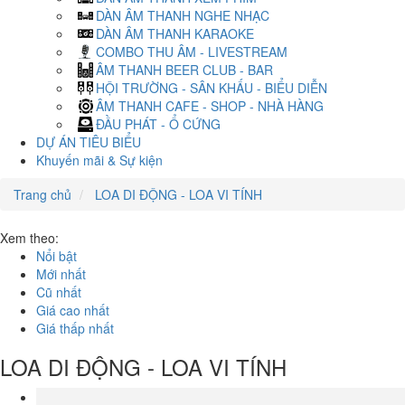
DÀN ÂM THANH NGHE NHẠC
DÀN ÂM THANH KARAOKE
COMBO THU ÂM - LIVESTREAM
ÂM THANH BEER CLUB - BAR
HỘI TRƯỜNG - SÂN KHẤU - BIỂU DIỄN
ÂM THANH CAFE - SHOP - NHÀ HÀNG
ĐẦU PHÁT - Ổ CỨNG
DỰ ÁN TIÊU BIỂU
Khuyến mãi & Sự kiện
Trang chủ
LOA DI ĐỘNG - LOA VI TÍNH
Xem theo:
Nổi bật
Mới nhất
Cũ nhất
Giá cao nhất
Giá thấp nhất
LOA DI ĐỘNG - LOA VI TÍNH