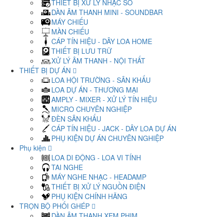
THIẾT BỊ XỬ LÝ NHẠC SỐ
DÀN ÂM THANH MINI - SOUNDBAR
MÁY CHIẾU
MÀN CHIẾU
CÁP TÍN HIỆU - DÂY LOA HOME
THIẾT BỊ LƯU TRỮ
XỬ LÝ ÂM THANH - NỘI THẤT
THIẾT BỊ DỰ ÁN
LOA HỘI TRƯỜNG - SÂN KHẤU
LOA DỰ ÁN - THƯƠNG MẠI
AMPLY - MIXER - XỬ LÝ TÍN HIỆU
MICRO CHUYÊN NGHIỆP
ĐÈN SÂN KHẤU
CÁP TÍN HIỆU - JACK - DÂY LOA DỰ ÁN
PHỤ KIỆN DỰ ÁN CHUYÊN NGHIỆP
Phụ kiện
LOA DI ĐỘNG - LOA VI TÍNH
TAI NGHE
MÁY NGHE NHẠC - HEADAMP
THIẾT BỊ XỬ LÝ NGUỒN ĐIỆN
PHỤ KIỆN CHÍNH HÃNG
TRỌN BỘ PHỐI GHÉP
DÀN ÂM THANH XEM PHIM