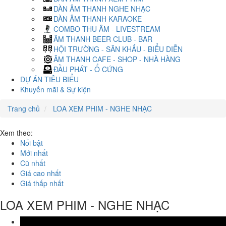
DÀN ÂM THANH NGHE NHẠC
DÀN ÂM THANH KARAOKE
COMBO THU ÂM - LIVESTREAM
ÂM THANH BEER CLUB - BAR
HỘI TRƯỜNG - SÂN KHẤU - BIỂU DIỄN
ÂM THANH CAFE - SHOP - NHÀ HÀNG
ĐẦU PHÁT - Ổ CỨNG
DỰ ÁN TIÊU BIỂU
Khuyến mãi & Sự kiện
Trang chủ
LOA XEM PHIM - NGHE NHẠC
Xem theo:
Nổi bật
Mới nhất
Cũ nhất
Giá cao nhất
Giá thấp nhất
LOA XEM PHIM - NGHE NHẠC