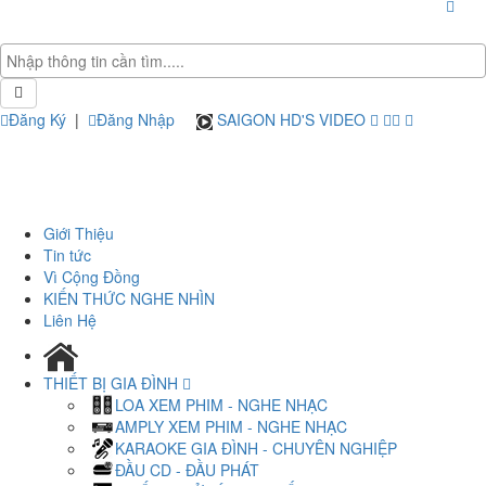
Đăng Ký
|
Đăng Nhập
SAIGON HD'S VIDEO
Giới Thiệu
Tin tức
Vì Cộng Đồng
KIẾN THỨC NGHE NHÌN
Liên Hệ
THIẾT BỊ GIA ĐÌNH
LOA XEM PHIM - NGHE NHẠC
AMPLY XEM PHIM - NGHE NHẠC
KARAOKE GIA ĐÌNH - CHUYÊN NGHIỆP
ĐẦU CD - ĐẦU PHÁT