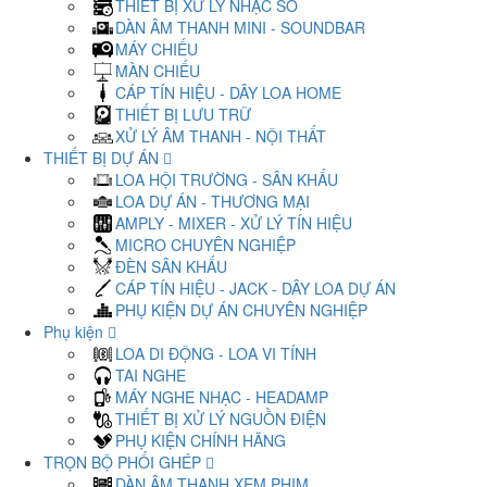
THIẾT BỊ XỬ LÝ NHẠC SỐ
DÀN ÂM THANH MINI - SOUNDBAR
MÁY CHIẾU
MÀN CHIẾU
CÁP TÍN HIỆU - DÂY LOA HOME
THIẾT BỊ LƯU TRỮ
XỬ LÝ ÂM THANH - NỘI THẤT
THIẾT BỊ DỰ ÁN
LOA HỘI TRƯỜNG - SÂN KHẤU
LOA DỰ ÁN - THƯƠNG MẠI
AMPLY - MIXER - XỬ LÝ TÍN HIỆU
MICRO CHUYÊN NGHIỆP
ĐÈN SÂN KHẤU
CÁP TÍN HIỆU - JACK - DÂY LOA DỰ ÁN
PHỤ KIỆN DỰ ÁN CHUYÊN NGHIỆP
Phụ kiện
LOA DI ĐỘNG - LOA VI TÍNH
TAI NGHE
MÁY NGHE NHẠC - HEADAMP
THIẾT BỊ XỬ LÝ NGUỒN ĐIỆN
PHỤ KIỆN CHÍNH HÃNG
TRỌN BỘ PHỐI GHÉP
DÀN ÂM THANH XEM PHIM