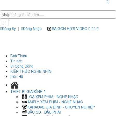
Đăng Ký
|
Đăng Nhập
SAIGON HD'S VIDEO
Giới Thiệu
Tin tức
Vì Cộng Đồng
KIẾN THỨC NGHE NHÌN
Liên Hệ
THIẾT BỊ GIA ĐÌNH
LOA XEM PHIM - NGHE NHẠC
AMPLY XEM PHIM - NGHE NHẠC
KARAOKE GIA ĐÌNH - CHUYÊN NGHIỆP
ĐẦU CD - ĐẦU PHÁT