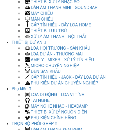
THIẾT BỊ XỬ LÝ NHẠC SỐ
DÀN ÂM THANH MINI - SOUNDBAR
MÁY CHIẾU
MÀN CHIẾU
CÁP TÍN HIỆU - DÂY LOA HOME
THIẾT BỊ LƯU TRỮ
XỬ LÝ ÂM THANH - NỘI THẤT
THIẾT BỊ DỰ ÁN
LOA HỘI TRƯỜNG - SÂN KHẤU
LOA DỰ ÁN - THƯƠNG MẠI
AMPLY - MIXER - XỬ LÝ TÍN HIỆU
MICRO CHUYÊN NGHIỆP
ĐÈN SÂN KHẤU
CÁP TÍN HIỆU - JACK - DÂY LOA DỰ ÁN
PHỤ KIỆN DỰ ÁN CHUYÊN NGHIỆP
Phụ kiện
LOA DI ĐỘNG - LOA VI TÍNH
TAI NGHE
MÁY NGHE NHẠC - HEADAMP
THIẾT BỊ XỬ LÝ NGUỒN ĐIỆN
PHỤ KIỆN CHÍNH HÃNG
TRỌN BỘ PHỐI GHÉP
DÀN ÂM THANH XEM PHIM