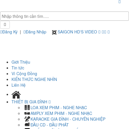
Đăng Ký
|
Đăng Nhập
SAIGON HD'S VIDEO
Giới Thiệu
Tin tức
Vì Cộng Đồng
KIẾN THỨC NGHE NHÌN
Liên Hệ
THIẾT BỊ GIA ĐÌNH
LOA XEM PHIM - NGHE NHẠC
AMPLY XEM PHIM - NGHE NHẠC
KARAOKE GIA ĐÌNH - CHUYÊN NGHIỆP
ĐẦU CD - ĐẦU PHÁT