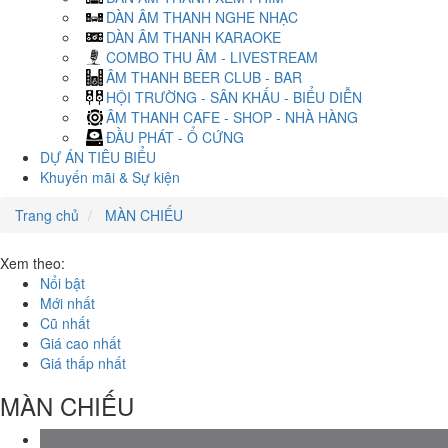
DÀN ÂM THANH NGHE NHẠC
DÀN ÂM THANH KARAOKE
COMBO THU ÂM - LIVESTREAM
ÂM THANH BEER CLUB - BAR
HỘI TRƯỜNG - SÂN KHẤU - BIỂU DIỄN
ÂM THANH CAFE - SHOP - NHÀ HÀNG
ĐẦU PHÁT - Ổ CỨNG
DỰ ÁN TIÊU BIỂU
Khuyến mãi & Sự kiện
Trang chủ
MÀN CHIẾU
Xem theo:
Nổi bật
Mới nhất
Cũ nhất
Giá cao nhất
Giá thấp nhất
MÀN CHIẾU