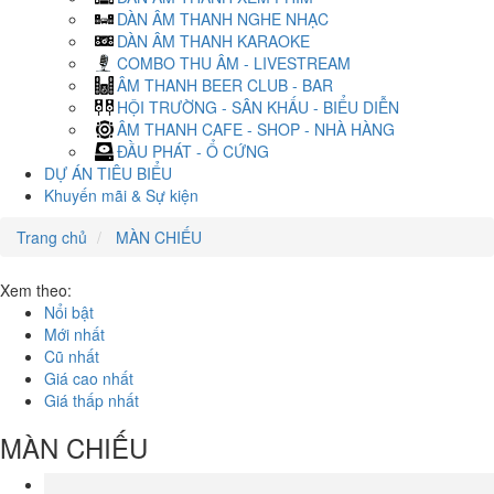
DÀN ÂM THANH NGHE NHẠC
DÀN ÂM THANH KARAOKE
COMBO THU ÂM - LIVESTREAM
ÂM THANH BEER CLUB - BAR
HỘI TRƯỜNG - SÂN KHẤU - BIỂU DIỄN
ÂM THANH CAFE - SHOP - NHÀ HÀNG
ĐẦU PHÁT - Ổ CỨNG
DỰ ÁN TIÊU BIỂU
Khuyến mãi & Sự kiện
Trang chủ
MÀN CHIẾU
Xem theo:
Nổi bật
Mới nhất
Cũ nhất
Giá cao nhất
Giá thấp nhất
MÀN CHIẾU