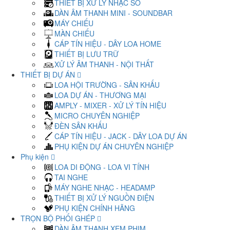
THIẾT BỊ XỬ LÝ NHẠC SỐ
DÀN ÂM THANH MINI - SOUNDBAR
MÁY CHIẾU
MÀN CHIẾU
CÁP TÍN HIỆU - DÂY LOA HOME
THIẾT BỊ LƯU TRỮ
XỬ LÝ ÂM THANH - NỘI THẤT
THIẾT BỊ DỰ ÁN
LOA HỘI TRƯỜNG - SÂN KHẤU
LOA DỰ ÁN - THƯƠNG MẠI
AMPLY - MIXER - XỬ LÝ TÍN HIỆU
MICRO CHUYÊN NGHIỆP
ĐÈN SÂN KHẤU
CÁP TÍN HIỆU - JACK - DÂY LOA DỰ ÁN
PHỤ KIỆN DỰ ÁN CHUYÊN NGHIỆP
Phụ kiện
LOA DI ĐỘNG - LOA VI TÍNH
TAI NGHE
MÁY NGHE NHẠC - HEADAMP
THIẾT BỊ XỬ LÝ NGUỒN ĐIỆN
PHỤ KIỆN CHÍNH HÃNG
TRỌN BỘ PHỐI GHÉP
DÀN ÂM THANH XEM PHIM