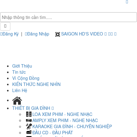
Đăng Ký
|
Đăng Nhập
SAIGON HD'S VIDEO
Giới Thiệu
Tin tức
Vì Cộng Đồng
KIẾN THỨC NGHE NHÌN
Liên Hệ
THIẾT BỊ GIA ĐÌNH
LOA XEM PHIM - NGHE NHẠC
AMPLY XEM PHIM - NGHE NHẠC
KARAOKE GIA ĐÌNH - CHUYÊN NGHIỆP
ĐẦU CD - ĐẦU PHÁT