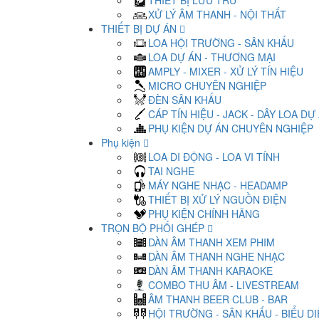
THIẾT BỊ LƯU TRỮ
XỬ LÝ ÂM THANH - NỘI THẤT
THIẾT BỊ DỰ ÁN
LOA HỘI TRƯỜNG - SÂN KHẤU
LOA DỰ ÁN - THƯƠNG MẠI
AMPLY - MIXER - XỬ LÝ TÍN HIỆU
MICRO CHUYÊN NGHIỆP
ĐÈN SÂN KHẤU
CÁP TÍN HIỆU - JACK - DÂY LOA DỰ
PHỤ KIỆN DỰ ÁN CHUYÊN NGHIỆP
Phụ kiện
LOA DI ĐỘNG - LOA VI TÍNH
TAI NGHE
MÁY NGHE NHẠC - HEADAMP
THIẾT BỊ XỬ LÝ NGUỒN ĐIỆN
PHỤ KIỆN CHÍNH HÃNG
TRỌN BỘ PHỐI GHÉP
DÀN ÂM THANH XEM PHIM
DÀN ÂM THANH NGHE NHẠC
DÀN ÂM THANH KARAOKE
COMBO THU ÂM - LIVESTREAM
ÂM THANH BEER CLUB - BAR
HỘI TRƯỜNG - SÂN KHẤU - BIỂU D