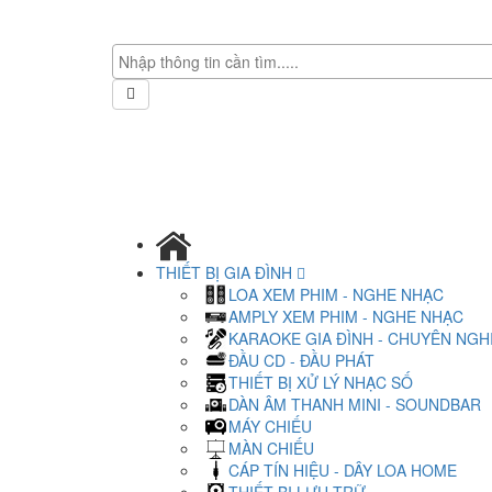
THIẾT BỊ GIA ĐÌNH
LOA XEM PHIM - NGHE NHẠC
AMPLY XEM PHIM - NGHE NHẠC
KARAOKE GIA ĐÌNH - CHUYÊN NGH
ĐẦU CD - ĐẦU PHÁT
THIẾT BỊ XỬ LÝ NHẠC SỐ
DÀN ÂM THANH MINI - SOUNDBAR
MÁY CHIẾU
MÀN CHIẾU
CÁP TÍN HIỆU - DÂY LOA HOME