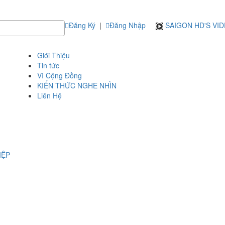
Đăng Ký
|
Đăng Nhập
SAIGON HD'S VI
Giới Thiệu
Tin tức
Vì Cộng Đồng
KIẾN THỨC NGHE NHÌN
Liên Hệ
IỆP