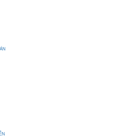
 ÁN
IỄN