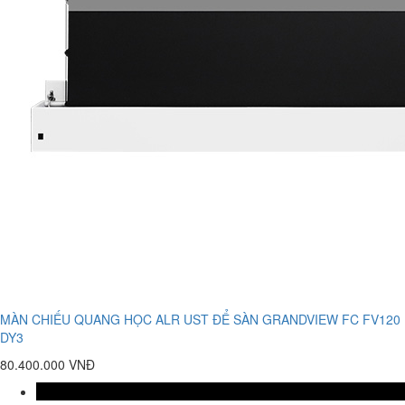
MÀN CHIẾU QUANG HỌC ALR UST ĐỂ SÀN GRANDVIEW FC FV120
DY3
80.400.000 VNĐ