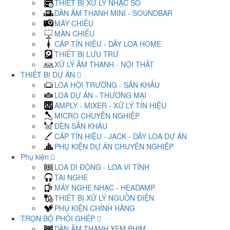
THIẾT BỊ XỬ LÝ NHẠC SỐ
DÀN ÂM THANH MINI - SOUNDBAR
MÁY CHIẾU
MÀN CHIẾU
CÁP TÍN HIỆU - DÂY LOA HOME
THIẾT BỊ LƯU TRỮ
XỬ LÝ ÂM THANH - NỘI THẤT
THIẾT BỊ DỰ ÁN
LOA HỘI TRƯỜNG - SÂN KHẤU
LOA DỰ ÁN - THƯƠNG MẠI
AMPLY - MIXER - XỬ LÝ TÍN HIỆU
MICRO CHUYÊN NGHIỆP
ĐÈN SÂN KHẤU
CÁP TÍN HIỆU - JACK - DÂY LOA DỰ ÁN
PHỤ KIỆN DỰ ÁN CHUYÊN NGHIỆP
Phụ kiện
LOA DI ĐỘNG - LOA VI TÍNH
TAI NGHE
MÁY NGHE NHẠC - HEADAMP
THIẾT BỊ XỬ LÝ NGUỒN ĐIỆN
PHỤ KIỆN CHÍNH HÃNG
TRỌN BỘ PHỐI GHÉP
DÀN ÂM THANH XEM PHIM