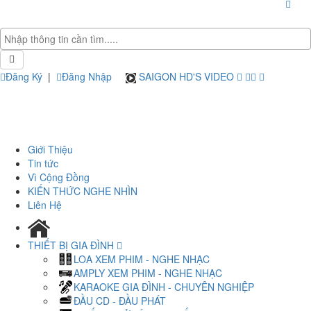
Đăng Ký
|
Đăng Nhập
SAIGON HD'S VIDEO
Giới Thiệu
Tin tức
Vì Cộng Đồng
KIẾN THỨC NGHE NHÌN
Liên Hệ
THIẾT BỊ GIA ĐÌNH
LOA XEM PHIM - NGHE NHẠC
AMPLY XEM PHIM - NGHE NHẠC
KARAOKE GIA ĐÌNH - CHUYÊN NGHIỆP
ĐẦU CD - ĐẦU PHÁT