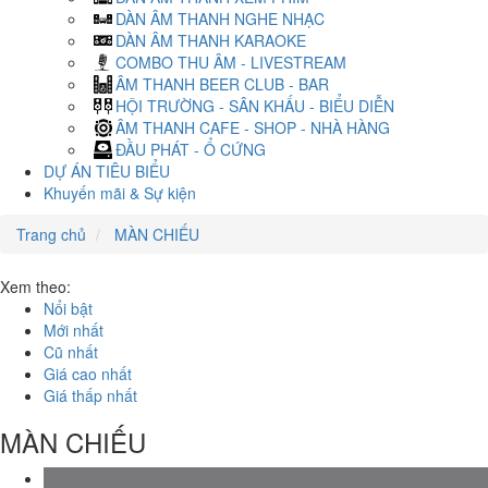
DÀN ÂM THANH NGHE NHẠC
DÀN ÂM THANH KARAOKE
COMBO THU ÂM - LIVESTREAM
ÂM THANH BEER CLUB - BAR
HỘI TRƯỜNG - SÂN KHẤU - BIỂU DIỄN
ÂM THANH CAFE - SHOP - NHÀ HÀNG
ĐẦU PHÁT - Ổ CỨNG
DỰ ÁN TIÊU BIỂU
Khuyến mãi & Sự kiện
Trang chủ
MÀN CHIẾU
Xem theo:
Nổi bật
Mới nhất
Cũ nhất
Giá cao nhất
Giá thấp nhất
MÀN CHIẾU