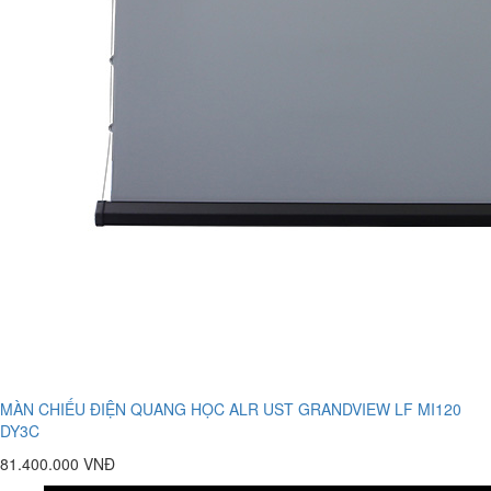
MÀN CHIẾU ĐIỆN QUANG HỌC ALR UST GRANDVIEW LF MI120
DY3C
81.400.000 VNĐ