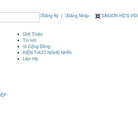
Đăng Ký
|
Đăng Nhập
SAIGON HD'S VI
Giới Thiệu
Tin tức
Vì Cộng Đồng
KIẾN THỨC NGHE NHÌN
Liên Hệ
IỆP