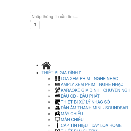
THIẾT BỊ GIA ĐÌNH
LOA XEM PHIM - NGHE NHẠC
AMPLY XEM PHIM - NGHE NHẠC
KARAOKE GIA ĐÌNH - CHUYÊN NGH
ĐẦU CD - ĐẦU PHÁT
THIẾT BỊ XỬ LÝ NHẠC SỐ
DÀN ÂM THANH MINI - SOUNDBAR
MÁY CHIẾU
MÀN CHIẾU
CÁP TÍN HIỆU - DÂY LOA HOME