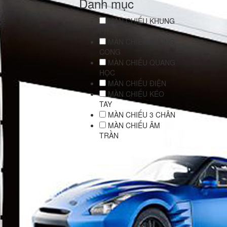
Danh mục
MÀN CHIẾU KHUNG
PHẲNG
MÀN CHIẾU KHUNG
CONG
MÀN CHIẾU QUANG
HỌC
MÀN CHIẾU ĐIỆN
MÀN CHIẾU KÉO
TAY
MÀN CHIẾU 3 CHÂN
MÀN CHIẾU ÂM
TRẦN