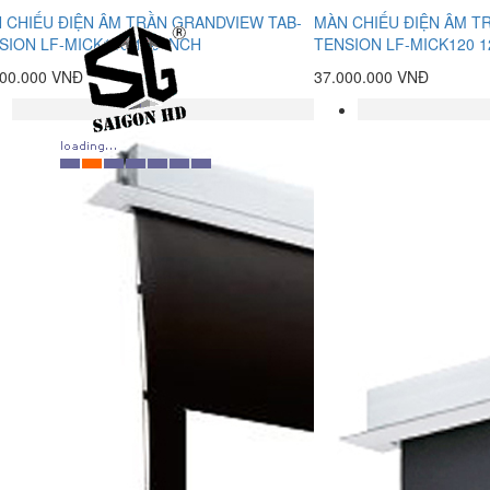
 CHIẾU ĐIỆN ÂM TRẦN GRANDVIEW TAB-
MÀN CHIẾU ĐIỆN ÂM T
SION LF-MICK150 150 INCH
TENSION LF-MICK120 1
400.000 VNĐ
37.000.000 VNĐ