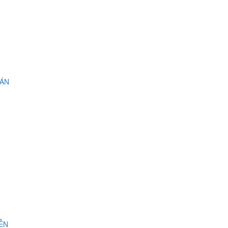
 ÁN
IỄN