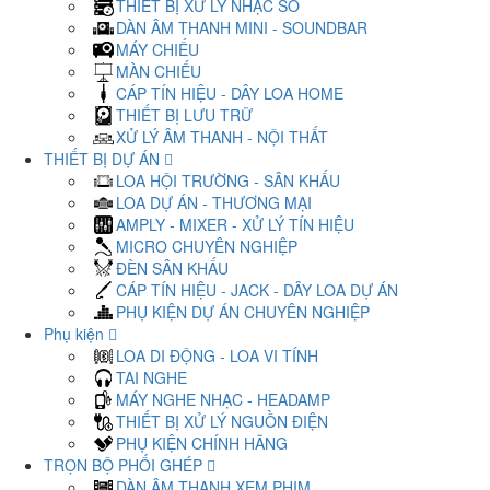
THIẾT BỊ XỬ LÝ NHẠC SỐ
DÀN ÂM THANH MINI - SOUNDBAR
MÁY CHIẾU
MÀN CHIẾU
CÁP TÍN HIỆU - DÂY LOA HOME
THIẾT BỊ LƯU TRỮ
XỬ LÝ ÂM THANH - NỘI THẤT
THIẾT BỊ DỰ ÁN
LOA HỘI TRƯỜNG - SÂN KHẤU
LOA DỰ ÁN - THƯƠNG MẠI
AMPLY - MIXER - XỬ LÝ TÍN HIỆU
MICRO CHUYÊN NGHIỆP
ĐÈN SÂN KHẤU
CÁP TÍN HIỆU - JACK - DÂY LOA DỰ ÁN
PHỤ KIỆN DỰ ÁN CHUYÊN NGHIỆP
Phụ kiện
LOA DI ĐỘNG - LOA VI TÍNH
TAI NGHE
MÁY NGHE NHẠC - HEADAMP
THIẾT BỊ XỬ LÝ NGUỒN ĐIỆN
PHỤ KIỆN CHÍNH HÃNG
TRỌN BỘ PHỐI GHÉP
DÀN ÂM THANH XEM PHIM