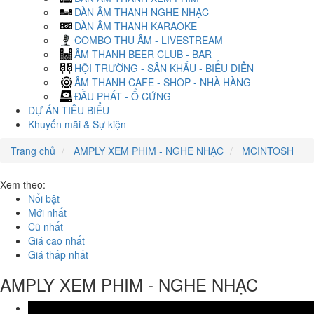
DÀN ÂM THANH NGHE NHẠC
DÀN ÂM THANH KARAOKE
COMBO THU ÂM - LIVESTREAM
ÂM THANH BEER CLUB - BAR
HỘI TRƯỜNG - SÂN KHẤU - BIỂU DIỄN
ÂM THANH CAFE - SHOP - NHÀ HÀNG
ĐẦU PHÁT - Ổ CỨNG
DỰ ÁN TIÊU BIỂU
Khuyến mãi & Sự kiện
Trang chủ
AMPLY XEM PHIM - NGHE NHẠC
MCINTOSH
Xem theo:
Nổi bật
Mới nhất
Cũ nhất
Giá cao nhất
Giá thấp nhất
AMPLY XEM PHIM - NGHE NHẠC