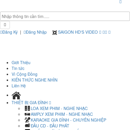
Đăng Ký
|
Đăng Nhập
SAIGON HD'S VIDEO
Giới Thiệu
Tin tức
Vì Cộng Đồng
KIẾN THỨC NGHE NHÌN
Liên Hệ
THIẾT BỊ GIA ĐÌNH
LOA XEM PHIM - NGHE NHẠC
AMPLY XEM PHIM - NGHE NHẠC
KARAOKE GIA ĐÌNH - CHUYÊN NGHIỆP
ĐẦU CD - ĐẦU PHÁT