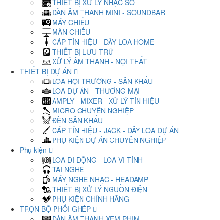
THIẾT BỊ XỬ LÝ NHẠC SỐ
DÀN ÂM THANH MINI - SOUNDBAR
MÁY CHIẾU
MÀN CHIẾU
CÁP TÍN HIỆU - DÂY LOA HOME
THIẾT BỊ LƯU TRỮ
XỬ LÝ ÂM THANH - NỘI THẤT
THIẾT BỊ DỰ ÁN
LOA HỘI TRƯỜNG - SÂN KHẤU
LOA DỰ ÁN - THƯƠNG MẠI
AMPLY - MIXER - XỬ LÝ TÍN HIỆU
MICRO CHUYÊN NGHIỆP
ĐÈN SÂN KHẤU
CÁP TÍN HIỆU - JACK - DÂY LOA DỰ ÁN
PHỤ KIỆN DỰ ÁN CHUYÊN NGHIỆP
Phụ kiện
LOA DI ĐỘNG - LOA VI TÍNH
TAI NGHE
MÁY NGHE NHẠC - HEADAMP
THIẾT BỊ XỬ LÝ NGUỒN ĐIỆN
PHỤ KIỆN CHÍNH HÃNG
TRỌN BỘ PHỐI GHÉP
DÀN ÂM THANH XEM PHIM