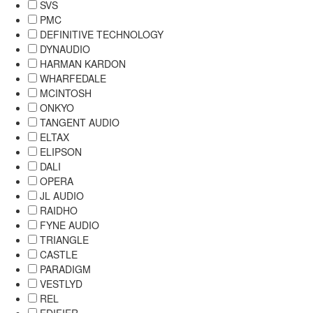
SVS
PMC
DEFINITIVE TECHNOLOGY
DYNAUDIO
HARMAN KARDON
WHARFEDALE
MCINTOSH
ONKYO
TANGENT AUDIO
ELTAX
ELIPSON
DALI
OPERA
JL AUDIO
RAIDHO
FYNE AUDIO
TRIANGLE
CASTLE
PARADIGM
VESTLYD
REL