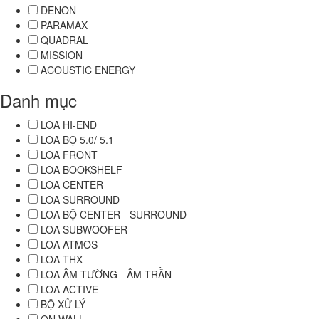
DENON
PARAMAX
QUADRAL
MISSION
ACOUSTIC ENERGY
Danh mục
LOA HI-END
LOA BỘ 5.0/ 5.1
LOA FRONT
LOA BOOKSHELF
LOA CENTER
LOA SURROUND
LOA BỘ CENTER - SURROUND
LOA SUBWOOFER
LOA ATMOS
LOA THX
LOA ÂM TƯỜNG - ÂM TRẦN
LOA ACTIVE
BỘ XỬ LÝ