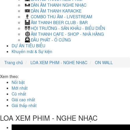
DÀN ÂM THANH NGHE NHẠC
DÀN ÂM THANH KARAOKE
COMBO THU ÂM - LIVESTREAM
ÂM THANH BEER CLUB - BAR
HỘI TRƯỜNG - SÂN KHẤU - BIỂU DIỄN
ÂM THANH CAFE - SHOP - NHÀ HÀNG
ĐẦU PHÁT - Ổ CỨNG
DỰ ÁN TIÊU BIỂU
Khuyến mãi & Sự kiện
Trang chủ
LOA XEM PHIM - NGHE NHẠC
ON WALL
Xem theo:
Nổi bật
Mới nhất
Cũ nhất
Giá cao nhất
Giá thấp nhất
LOA XEM PHIM - NGHE NHẠC