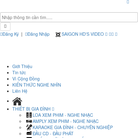
Đăng Ký
|
Đăng Nhập
SAIGON HD'S VIDEO
Giới Thiệu
Tin tức
Vì Cộng Đồng
KIẾN THỨC NGHE NHÌN
Liên Hệ
THIẾT BỊ GIA ĐÌNH
LOA XEM PHIM - NGHE NHẠC
AMPLY XEM PHIM - NGHE NHẠC
KARAOKE GIA ĐÌNH - CHUYÊN NGHIỆP
ĐẦU CD - ĐẦU PHÁT