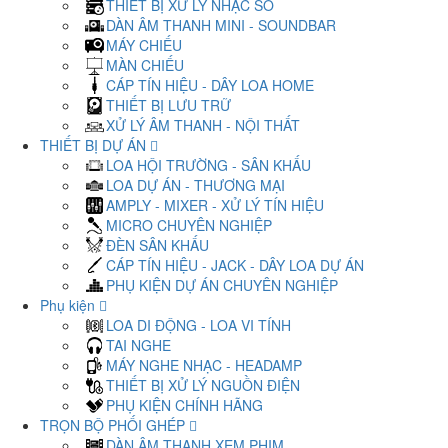
THIẾT BỊ XỬ LÝ NHẠC SỐ
DÀN ÂM THANH MINI - SOUNDBAR
MÁY CHIẾU
MÀN CHIẾU
CÁP TÍN HIỆU - DÂY LOA HOME
THIẾT BỊ LƯU TRỮ
XỬ LÝ ÂM THANH - NỘI THẤT
THIẾT BỊ DỰ ÁN
LOA HỘI TRƯỜNG - SÂN KHẤU
LOA DỰ ÁN - THƯƠNG MẠI
AMPLY - MIXER - XỬ LÝ TÍN HIỆU
MICRO CHUYÊN NGHIỆP
ĐÈN SÂN KHẤU
CÁP TÍN HIỆU - JACK - DÂY LOA DỰ ÁN
PHỤ KIỆN DỰ ÁN CHUYÊN NGHIỆP
Phụ kiện
LOA DI ĐỘNG - LOA VI TÍNH
TAI NGHE
MÁY NGHE NHẠC - HEADAMP
THIẾT BỊ XỬ LÝ NGUỒN ĐIỆN
PHỤ KIỆN CHÍNH HÃNG
TRỌN BỘ PHỐI GHÉP
DÀN ÂM THANH XEM PHIM