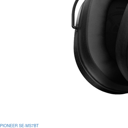
PIONEER SE-MS7BT