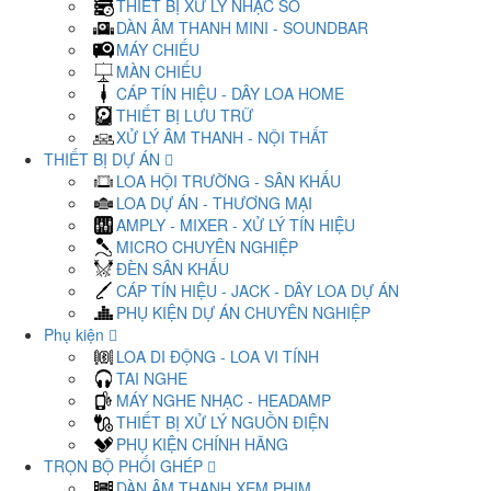
THIẾT BỊ XỬ LÝ NHẠC SỐ
DÀN ÂM THANH MINI - SOUNDBAR
MÁY CHIẾU
MÀN CHIẾU
CÁP TÍN HIỆU - DÂY LOA HOME
THIẾT BỊ LƯU TRỮ
XỬ LÝ ÂM THANH - NỘI THẤT
THIẾT BỊ DỰ ÁN
LOA HỘI TRƯỜNG - SÂN KHẤU
LOA DỰ ÁN - THƯƠNG MẠI
AMPLY - MIXER - XỬ LÝ TÍN HIỆU
MICRO CHUYÊN NGHIỆP
ĐÈN SÂN KHẤU
CÁP TÍN HIỆU - JACK - DÂY LOA DỰ ÁN
PHỤ KIỆN DỰ ÁN CHUYÊN NGHIỆP
Phụ kiện
LOA DI ĐỘNG - LOA VI TÍNH
TAI NGHE
MÁY NGHE NHẠC - HEADAMP
THIẾT BỊ XỬ LÝ NGUỒN ĐIỆN
PHỤ KIỆN CHÍNH HÃNG
TRỌN BỘ PHỐI GHÉP
DÀN ÂM THANH XEM PHIM