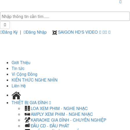
Đăng Ký
|
Đăng Nhập
SAIGON HD'S VIDEO
Giới Thiệu
Tin tức
Vì Cộng Đồng
KIẾN THỨC NGHE NHÌN
Liên Hệ
THIẾT BỊ GIA ĐÌNH
LOA XEM PHIM - NGHE NHẠC
AMPLY XEM PHIM - NGHE NHẠC
KARAOKE GIA ĐÌNH - CHUYÊN NGHIỆP
ĐẦU CD - ĐẦU PHÁT