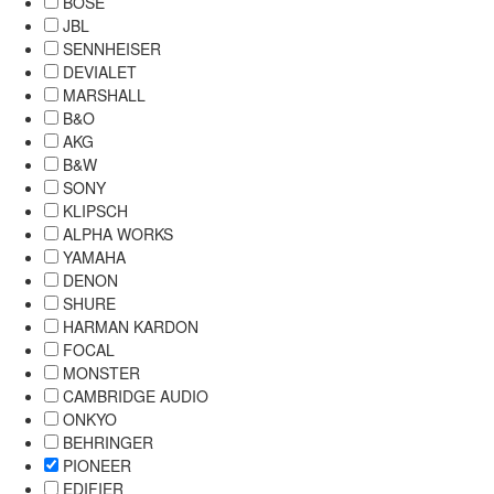
BOSE
JBL
SENNHEISER
DEVIALET
MARSHALL
B&O
AKG
B&W
SONY
KLIPSCH
ALPHA WORKS
YAMAHA
DENON
SHURE
HARMAN KARDON
FOCAL
MONSTER
CAMBRIDGE AUDIO
ONKYO
BEHRINGER
PIONEER
EDIFIER