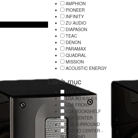
AMPHION
PIONEER
INFINITY
ZU AUDIO
DIAPASON
TEAC
DENON
PARAMAX
QUADRAL
MISSION
ACOUSTIC ENERGY
Danh mục
LOA HI-END
LOA BỘ 5.0/ 5.1
LOA FRONT
LOA BOOKSHELF
LOA CENTER
LOA SURROUND
LOA BỘ CENTER -
SURROUND