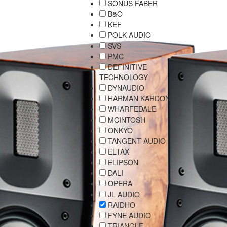
SONUS FABER
B&O
KEF
POLK AUDIO
SVS
PMC
DEFINITIVE
TECHNOLOGY
DYNAUDIO
HARMAN KARDON
WHARFEDALE
MCINTOSH
ONKYO
TANGENT AUDIO
ELTAX
ELIPSON
DALI
OPERA
JL AUDIO
RAIDHO
FYNE AUDIO
TRIANGLE