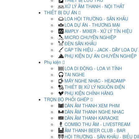
THIẾT BỊ LƯU TRỮ
XỬ LÝ ÂM THANH - NỘI THẤT
THIẾT BỊ DỰ ÁN
LOA HỘI TRƯỜNG - SÂN KHẤU
LOA DỰ ÁN - THƯƠNG MẠI
AMPLY - MIXER - XỬ LÝ TÍN HIỆU
MICRO CHUYÊN NGHIỆP
ĐÈN SÂN KHẤU
CÁP TÍN HIỆU - JACK - DÂY LOA DỰ
PHỤ KIỆN DỰ ÁN CHUYÊN NGHIỆP
Phụ kiện
LOA DI ĐỘNG - LOA VI TÍNH
TAI NGHE
MÁY NGHE NHẠC - HEADAMP
THIẾT BỊ XỬ LÝ NGUỒN ĐIỆN
PHỤ KIỆN CHÍNH HÃNG
TRỌN BỘ PHỐI GHÉP
DÀN ÂM THANH XEM PHIM
DÀN ÂM THANH NGHE NHẠC
DÀN ÂM THANH KARAOKE
COMBO THU ÂM - LIVESTREAM
ÂM THANH BEER CLUB - BAR
HỘI TRƯỜNG - SÂN KHẤU - BIỂU D