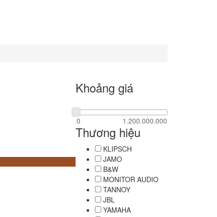
Khoảng giá
Thương hiệu
KLIPSCH
JAMO
B&W
MONITOR AUDIO
TANNOY
JBL
YAMAHA