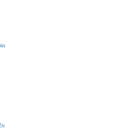
 ÁN
IỄN