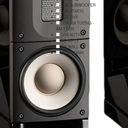
LOA SUBWOOFER
LOA ATMOS
LOA THX
LOA ÂM TƯỜNG -
ÂM TRẦN
LOA ACTIVE
BỘ XỬ LÝ
ON WALL
LOA TRANH