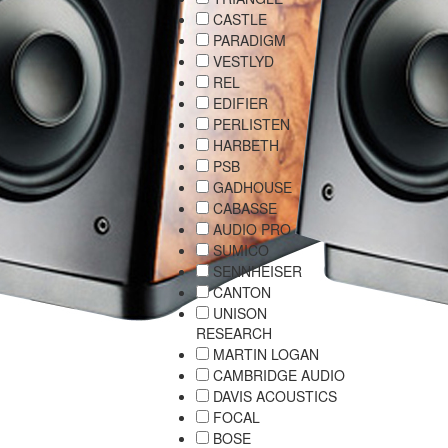
CASTLE
PARADIGM
VESTLYD
REL
EDIFIER
PERLISTEN
HARBETH
PSB
GADHOUSE
CABASSE
AUDIO PRO
SUMICO
SENNHEISER
CANTON
UNISON
RESEARCH
MARTIN LOGAN
CAMBRIDGE AUDIO
DAVIS ACOUSTICS
FOCAL
BOSE