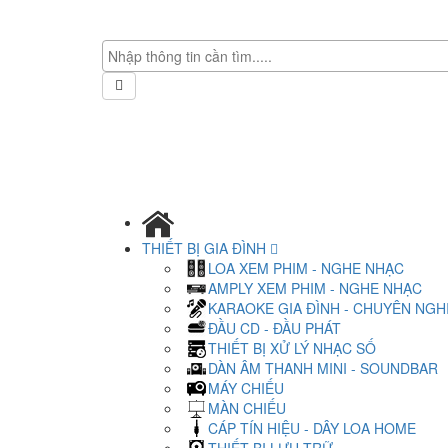
THIẾT BỊ GIA ĐÌNH
LOA XEM PHIM - NGHE NHẠC
AMPLY XEM PHIM - NGHE NHẠC
KARAOKE GIA ĐÌNH - CHUYÊN NGH
ĐẦU CD - ĐẦU PHÁT
THIẾT BỊ XỬ LÝ NHẠC SỐ
DÀN ÂM THANH MINI - SOUNDBAR
MÁY CHIẾU
MÀN CHIẾU
CÁP TÍN HIỆU - DÂY LOA HOME