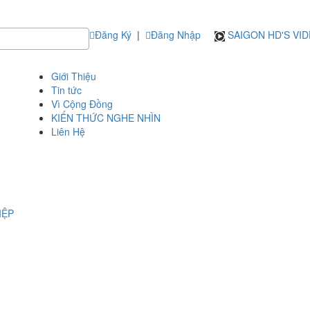
Đăng Ký
|
Đăng Nhập
SAIGON HD'S VI
Giới Thiệu
Tin tức
Vì Cộng Đồng
KIẾN THỨC NGHE NHÌN
Liên Hệ
IỆP