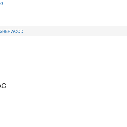
NG
SHERWOOD
ẠC