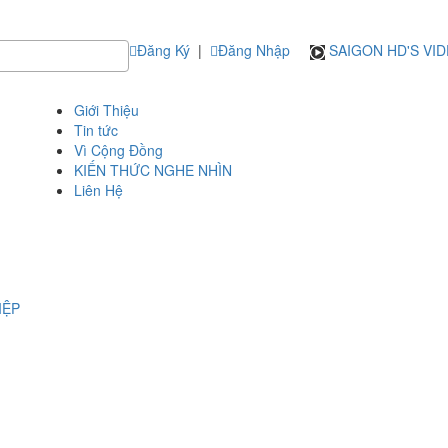
Đăng Ký
|
Đăng Nhập
SAIGON HD'S VI
Giới Thiệu
Tin tức
Vì Cộng Đồng
KIẾN THỨC NGHE NHÌN
Liên Hệ
IỆP