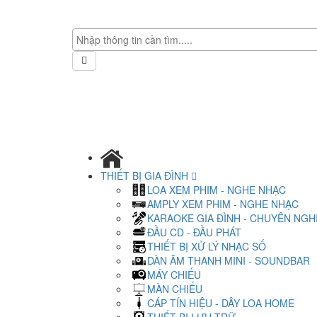
THIẾT BỊ GIA ĐÌNH
LOA XEM PHIM - NGHE NHẠC
AMPLY XEM PHIM - NGHE NHẠC
KARAOKE GIA ĐÌNH - CHUYÊN NGH
ĐẦU CD - ĐẦU PHÁT
THIẾT BỊ XỬ LÝ NHẠC SỐ
DÀN ÂM THANH MINI - SOUNDBAR
MÁY CHIẾU
MÀN CHIẾU
CÁP TÍN HIỆU - DÂY LOA HOME