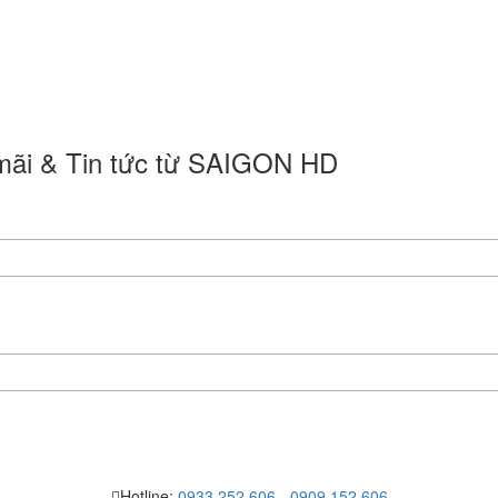
 mãi & Tin tức từ SAIGON HD
Hotline:
0933.252.606
-
0909.152.606