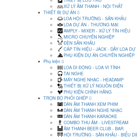
THIẾT BỊ LƯU TRỮ
XỬ LÝ ÂM THANH - NỘI THẤT
THIẾT BỊ DỰ ÁN
LOA HỘI TRƯỜNG - SÂN KHẤU
LOA DỰ ÁN - THƯƠNG MẠI
AMPLY - MIXER - XỬ LÝ TÍN HIỆU
MICRO CHUYÊN NGHIỆP
ĐÈN SÂN KHẤU
CÁP TÍN HIỆU - JACK - DÂY LOA DỰ
PHỤ KIỆN DỰ ÁN CHUYÊN NGHIỆP
Phụ kiện
LOA DI ĐỘNG - LOA VI TÍNH
TAI NGHE
MÁY NGHE NHẠC - HEADAMP
THIẾT BỊ XỬ LÝ NGUỒN ĐIỆN
PHỤ KIỆN CHÍNH HÃNG
TRỌN BỘ PHỐI GHÉP
DÀN ÂM THANH XEM PHIM
DÀN ÂM THANH NGHE NHẠC
DÀN ÂM THANH KARAOKE
COMBO THU ÂM - LIVESTREAM
ÂM THANH BEER CLUB - BAR
HỘI TRƯỜNG - SÂN KHẤU - BIỂU D