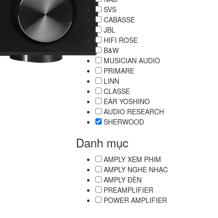
SVS
CABASSE
JBL
HIFI ROSE
B&W
MUSICIAN AUDIO
PRIMARE
LINN
CLASSE
EAR YOSHINO
AUDIO RESEARCH
SHERWOOD
Danh mục
AMPLY XEM PHIM
AMPLY NGHE NHẠC
AMPLY ĐÈN
PREAMPLIFIER
POWER AMPLIFIER