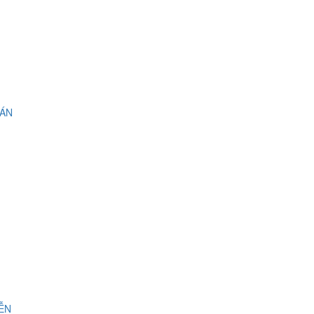
 ÁN
IỄN