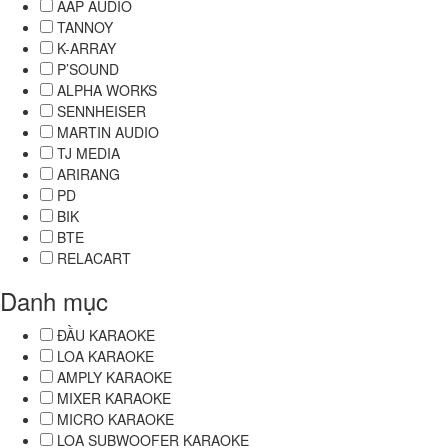
AAP AUDIO
TANNOY
K-ARRAY
P’SOUND
ALPHA WORKS
SENNHEISER
MARTIN AUDIO
TJ MEDIA
ARIRANG
PD
BIK
BTE
RELACART
Danh mục
ĐẦU KARAOKE
LOA KARAOKE
AMPLY KARAOKE
MIXER KARAOKE
MICRO KARAOKE
LOA SUBWOOFER KARAOKE