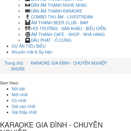
DÀN ÂM THANH NGHE NHẠC
DÀN ÂM THANH KARAOKE
COMBO THU ÂM - LIVESTREAM
ÂM THANH BEER CLUB - BAR
HỘI TRƯỜNG - SÂN KHẤU - BIỂU DIỄN
ÂM THANH CAFE - SHOP - NHÀ HÀNG
ĐẦU PHÁT - Ổ CỨNG
DỰ ÁN TIÊU BIỂU
Khuyến mãi & Sự kiện
Trang chủ
KARAOKE GIA ĐÌNH - CHUYÊN NGHIỆP
SHURE
Xem theo:
Nổi bật
Mới nhất
Cũ nhất
Giá cao nhất
Giá thấp nhất
KARAOKE GIA ĐÌNH - CHUYÊN