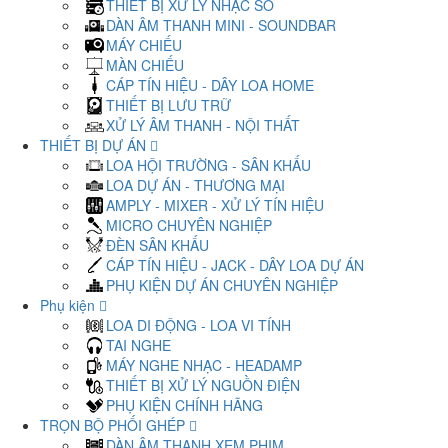
THIẾT BỊ XỬ LÝ NHẠC SỐ
DÀN ÂM THANH MINI - SOUNDBAR
MÁY CHIẾU
MÀN CHIẾU
CÁP TÍN HIỆU - DÂY LOA HOME
THIẾT BỊ LƯU TRỮ
XỬ LÝ ÂM THANH - NỘI THẤT
THIẾT BỊ DỰ ÁN
LOA HỘI TRƯỜNG - SÂN KHẤU
LOA DỰ ÁN - THƯƠNG MẠI
AMPLY - MIXER - XỬ LÝ TÍN HIỆU
MICRO CHUYÊN NGHIỆP
ĐÈN SÂN KHẤU
CÁP TÍN HIỆU - JACK - DÂY LOA DỰ ÁN
PHỤ KIỆN DỰ ÁN CHUYÊN NGHIỆP
Phụ kiện
LOA DI ĐỘNG - LOA VI TÍNH
TAI NGHE
MÁY NGHE NHẠC - HEADAMP
THIẾT BỊ XỬ LÝ NGUỒN ĐIỆN
PHỤ KIỆN CHÍNH HÃNG
TRỌN BỘ PHỐI GHÉP
DÀN ÂM THANH XEM PHIM