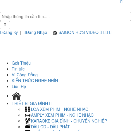
Đăng Ký
|
Đăng Nhập
SAIGON HD'S VIDEO
Giới Thiệu
Tin tức
Vì Cộng Đồng
KIẾN THỨC NGHE NHÌN
Liên Hệ
THIẾT BỊ GIA ĐÌNH
LOA XEM PHIM - NGHE NHẠC
AMPLY XEM PHIM - NGHE NHẠC
KARAOKE GIA ĐÌNH - CHUYÊN NGHIỆP
ĐẦU CD - ĐẦU PHÁT