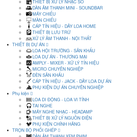
THIẾT BỊ XỬ LÝ NHẠC SỐ
DÀN ÂM THANH MINI - SOUNDBAR
MÁY CHIẾU
MÀN CHIẾU
CÁP TÍN HIỆU - DÂY LOA HOME
THIẾT BỊ LƯU TRỮ
XỬ LÝ ÂM THANH - NỘI THẤT
THIẾT BỊ DỰ ÁN
LOA HỘI TRƯỜNG - SÂN KHẤU
LOA DỰ ÁN - THƯƠNG MẠI
AMPLY - MIXER - XỬ LÝ TÍN HIỆU
MICRO CHUYÊN NGHIỆP
ĐÈN SÂN KHẤU
CÁP TÍN HIỆU - JACK - DÂY LOA DỰ ÁN
PHỤ KIỆN DỰ ÁN CHUYÊN NGHIỆP
Phụ kiện
LOA DI ĐỘNG - LOA VI TÍNH
TAI NGHE
MÁY NGHE NHẠC - HEADAMP
THIẾT BỊ XỬ LÝ NGUỒN ĐIỆN
PHỤ KIỆN CHÍNH HÃNG
TRỌN BỘ PHỐI GHÉP
DÀN ÂM THANH XEM PHIM