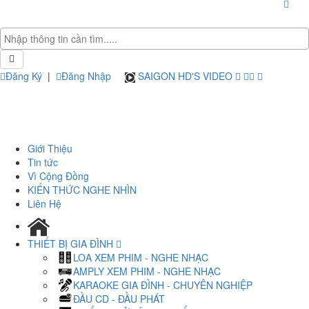
Đăng Ký
|
Đăng Nhập
SAIGON HD'S VIDEO
Giới Thiệu
Tin tức
Vì Cộng Đồng
KIẾN THỨC NGHE NHÌN
Liên Hệ
THIẾT BỊ GIA ĐÌNH
LOA XEM PHIM - NGHE NHẠC
AMPLY XEM PHIM - NGHE NHẠC
KARAOKE GIA ĐÌNH - CHUYÊN NGHIỆP
ĐẦU CD - ĐẦU PHÁT