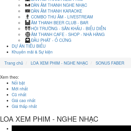
DÀN ÂM THANH NGHE NHẠC
DÀN ÂM THANH KARAOKE
COMBO THU ÂM - LIVESTREAM
ÂM THANH BEER CLUB - BAR
HỘI TRƯỜNG - SÂN KHẤU - BIỂU DIỄN
ÂM THANH CAFE - SHOP - NHÀ HÀNG
ĐẦU PHÁT - Ổ CỨNG
DỰ ÁN TIÊU BIỂU
Khuyến mãi & Sự kiện
Trang chủ
LOA XEM PHIM - NGHE NHẠC
SONUS FABER
Xem theo:
Nổi bật
Mới nhất
Cũ nhất
Giá cao nhất
Giá thấp nhất
LOA XEM PHIM - NGHE NHẠC