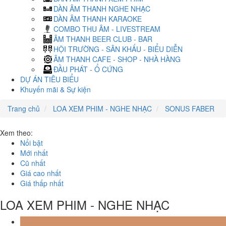
DÀN ÂM THANH NGHE NHẠC
DÀN ÂM THANH KARAOKE
COMBO THU ÂM - LIVESTREAM
ÂM THANH BEER CLUB - BAR
HỘI TRƯỜNG - SÂN KHẤU - BIỂU DIỄN
ÂM THANH CAFE - SHOP - NHÀ HÀNG
ĐẦU PHÁT - Ổ CỨNG
DỰ ÁN TIÊU BIỂU
Khuyến mãi & Sự kiện
Trang chủ
LOA XEM PHIM - NGHE NHẠC
SONUS FABER
Xem theo:
Nổi bật
Mới nhất
Cũ nhất
Giá cao nhất
Giá thấp nhất
LOA XEM PHIM - NGHE NHẠC