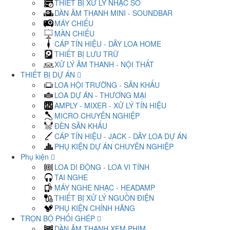
THIẾT BỊ XỬ LÝ NHẠC SỐ
DÀN ÂM THANH MINI - SOUNDBAR
MÁY CHIẾU
MÀN CHIẾU
CÁP TÍN HIỆU - DÂY LOA HOME
THIẾT BỊ LƯU TRỮ
XỬ LÝ ÂM THANH - NỘI THẤT
THIẾT BỊ DỰ ÁN
LOA HỘI TRƯỜNG - SÂN KHẤU
LOA DỰ ÁN - THƯƠNG MẠI
AMPLY - MIXER - XỬ LÝ TÍN HIỆU
MICRO CHUYÊN NGHIỆP
ĐÈN SÂN KHẤU
CÁP TÍN HIỆU - JACK - DÂY LOA DỰ ÁN
PHỤ KIỆN DỰ ÁN CHUYÊN NGHIỆP
Phụ kiện
LOA DI ĐỘNG - LOA VI TÍNH
TAI NGHE
MÁY NGHE NHẠC - HEADAMP
THIẾT BỊ XỬ LÝ NGUỒN ĐIỆN
PHỤ KIỆN CHÍNH HÃNG
TRỌN BỘ PHỐI GHÉP
DÀN ÂM THANH XEM PHIM