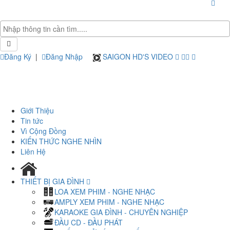
Đăng Ký
|
Đăng Nhập
SAIGON HD'S VIDEO
Giới Thiệu
Tin tức
Vì Cộng Đồng
KIẾN THỨC NGHE NHÌN
Liên Hệ
THIẾT BỊ GIA ĐÌNH
LOA XEM PHIM - NGHE NHẠC
AMPLY XEM PHIM - NGHE NHẠC
KARAOKE GIA ĐÌNH - CHUYÊN NGHIỆP
ĐẦU CD - ĐẦU PHÁT