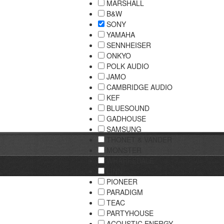
MARSHALL
B&W
SONY
YAMAHA
SENNHEISER
ONKYO
POLK AUDIO
JAMO
CAMBRIDGE AUDIO
KEF
BLUESOUND
GADHOUSE
SAMSUNG
THONET & VANDER
MONSTER
WHARFEDALE
LINN
PIONEER
PARADIGM
TEAC
PARTYHOUSE
ACOUSTIC ENERGY