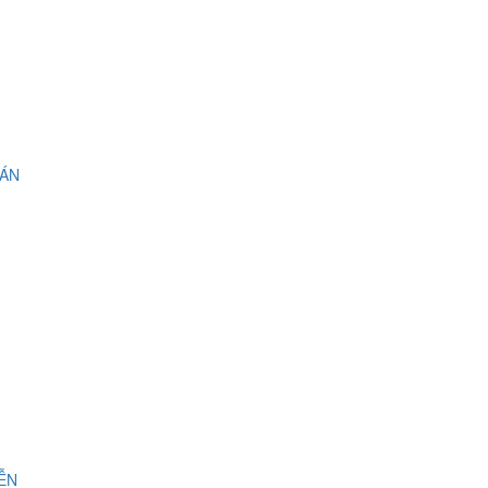
 ÁN
IỄN