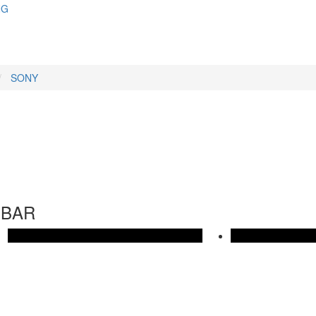
NG
SONY
DBAR