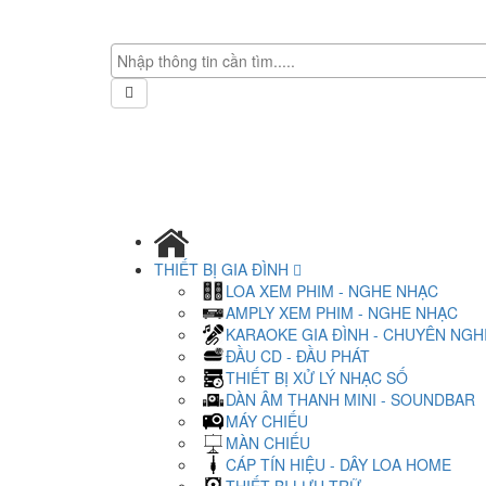
THIẾT BỊ GIA ĐÌNH
LOA XEM PHIM - NGHE NHẠC
AMPLY XEM PHIM - NGHE NHẠC
KARAOKE GIA ĐÌNH - CHUYÊN NGH
ĐẦU CD - ĐẦU PHÁT
THIẾT BỊ XỬ LÝ NHẠC SỐ
DÀN ÂM THANH MINI - SOUNDBAR
MÁY CHIẾU
MÀN CHIẾU
CÁP TÍN HIỆU - DÂY LOA HOME