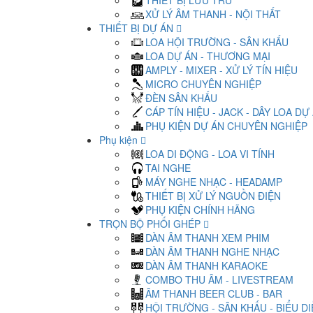
THIẾT BỊ LƯU TRỮ
XỬ LÝ ÂM THANH - NỘI THẤT
THIẾT BỊ DỰ ÁN
LOA HỘI TRƯỜNG - SÂN KHẤU
LOA DỰ ÁN - THƯƠNG MẠI
AMPLY - MIXER - XỬ LÝ TÍN HIỆU
MICRO CHUYÊN NGHIỆP
ĐÈN SÂN KHẤU
CÁP TÍN HIỆU - JACK - DÂY LOA DỰ
PHỤ KIỆN DỰ ÁN CHUYÊN NGHIỆP
Phụ kiện
LOA DI ĐỘNG - LOA VI TÍNH
TAI NGHE
MÁY NGHE NHẠC - HEADAMP
THIẾT BỊ XỬ LÝ NGUỒN ĐIỆN
PHỤ KIỆN CHÍNH HÃNG
TRỌN BỘ PHỐI GHÉP
DÀN ÂM THANH XEM PHIM
DÀN ÂM THANH NGHE NHẠC
DÀN ÂM THANH KARAOKE
COMBO THU ÂM - LIVESTREAM
ÂM THANH BEER CLUB - BAR
HỘI TRƯỜNG - SÂN KHẤU - BIỂU D