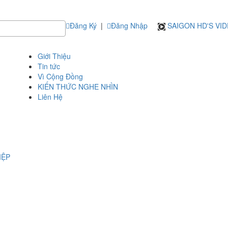
Đăng Ký
|
Đăng Nhập
SAIGON HD'S VI
Giới Thiệu
Tin tức
Vì Cộng Đồng
KIẾN THỨC NGHE NHÌN
Liên Hệ
IỆP