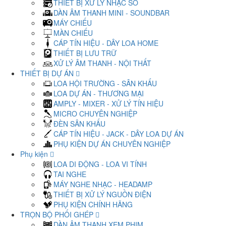
THIẾT BỊ XỬ LÝ NHẠC SỐ
DÀN ÂM THANH MINI - SOUNDBAR
MÁY CHIẾU
MÀN CHIẾU
CÁP TÍN HIỆU - DÂY LOA HOME
THIẾT BỊ LƯU TRỮ
XỬ LÝ ÂM THANH - NỘI THẤT
THIẾT BỊ DỰ ÁN
LOA HỘI TRƯỜNG - SÂN KHẤU
LOA DỰ ÁN - THƯƠNG MẠI
AMPLY - MIXER - XỬ LÝ TÍN HIỆU
MICRO CHUYÊN NGHIỆP
ĐÈN SÂN KHẤU
CÁP TÍN HIỆU - JACK - DÂY LOA DỰ ÁN
PHỤ KIỆN DỰ ÁN CHUYÊN NGHIỆP
Phụ kiện
LOA DI ĐỘNG - LOA VI TÍNH
TAI NGHE
MÁY NGHE NHẠC - HEADAMP
THIẾT BỊ XỬ LÝ NGUỒN ĐIỆN
PHỤ KIỆN CHÍNH HÃNG
TRỌN BỘ PHỐI GHÉP
DÀN ÂM THANH XEM PHIM