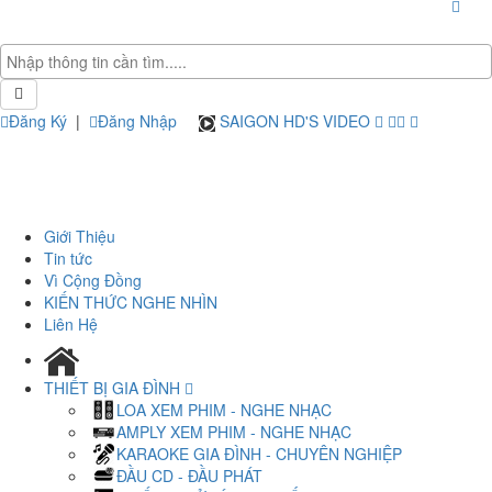
Đăng Ký
|
Đăng Nhập
SAIGON HD'S VIDEO
Giới Thiệu
Tin tức
Vì Cộng Đồng
KIẾN THỨC NGHE NHÌN
Liên Hệ
THIẾT BỊ GIA ĐÌNH
LOA XEM PHIM - NGHE NHẠC
AMPLY XEM PHIM - NGHE NHẠC
KARAOKE GIA ĐÌNH - CHUYÊN NGHIỆP
ĐẦU CD - ĐẦU PHÁT