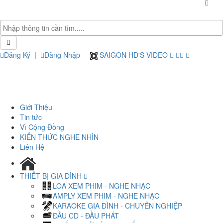
Đăng Ký
|
Đăng Nhập
SAIGON HD'S VIDEO
Giới Thiệu
Tin tức
Vì Cộng Đồng
KIẾN THỨC NGHE NHÌN
Liên Hệ
THIẾT BỊ GIA ĐÌNH
LOA XEM PHIM - NGHE NHẠC
AMPLY XEM PHIM - NGHE NHẠC
KARAOKE GIA ĐÌNH - CHUYÊN NGHIỆP
ĐẦU CD - ĐẦU PHÁT