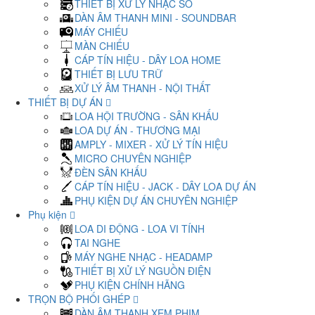
THIẾT BỊ XỬ LÝ NHẠC SỐ
DÀN ÂM THANH MINI - SOUNDBAR
MÁY CHIẾU
MÀN CHIẾU
CÁP TÍN HIỆU - DÂY LOA HOME
THIẾT BỊ LƯU TRỮ
XỬ LÝ ÂM THANH - NỘI THẤT
THIẾT BỊ DỰ ÁN
LOA HỘI TRƯỜNG - SÂN KHẤU
LOA DỰ ÁN - THƯƠNG MẠI
AMPLY - MIXER - XỬ LÝ TÍN HIỆU
MICRO CHUYÊN NGHIỆP
ĐÈN SÂN KHẤU
CÁP TÍN HIỆU - JACK - DÂY LOA DỰ ÁN
PHỤ KIỆN DỰ ÁN CHUYÊN NGHIỆP
Phụ kiện
LOA DI ĐỘNG - LOA VI TÍNH
TAI NGHE
MÁY NGHE NHẠC - HEADAMP
THIẾT BỊ XỬ LÝ NGUỒN ĐIỆN
PHỤ KIỆN CHÍNH HÃNG
TRỌN BỘ PHỐI GHÉP
DÀN ÂM THANH XEM PHIM