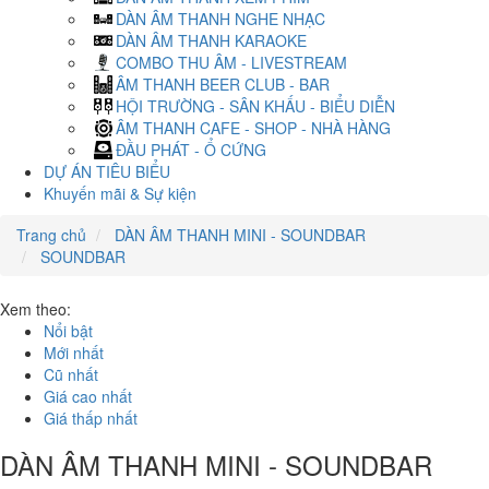
DÀN ÂM THANH NGHE NHẠC
DÀN ÂM THANH KARAOKE
COMBO THU ÂM - LIVESTREAM
ÂM THANH BEER CLUB - BAR
HỘI TRƯỜNG - SÂN KHẤU - BIỂU DIỄN
ÂM THANH CAFE - SHOP - NHÀ HÀNG
ĐẦU PHÁT - Ổ CỨNG
DỰ ÁN TIÊU BIỂU
Khuyến mãi & Sự kiện
Trang chủ
DÀN ÂM THANH MINI - SOUNDBAR
SOUNDBAR
Xem theo:
Nổi bật
Mới nhất
Cũ nhất
Giá cao nhất
Giá thấp nhất
DÀN ÂM THANH MINI - SOUNDBAR