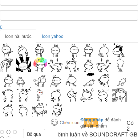
Icon hài hước
Icon yahoo
Đăng nhập
để đánh
Có
giá sản phẩm
2
bình luận về SOUNDCRAFT GB
Bỏ qua