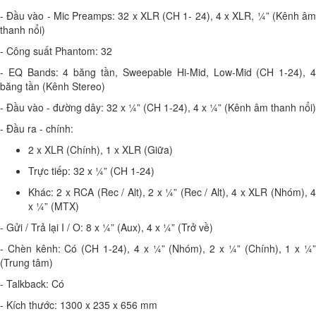
- Đầu vào - Mic Preamps: 32 x XLR (CH 1- 24), 4 x XLR, ¼” (Kênh âm
thanh nổi)
- Công suất Phantom: 32
- EQ Bands: 4 băng tần, Sweepable Hi-Mid, Low-Mid (CH 1-24), 4
băng tần (Kênh Stereo)
- Đầu vào - đường dây: 32 x ¼” (CH 1-24), 4 x ¼” (Kênh âm thanh nổi)
- Đầu ra - chính:
2 x XLR (Chính), 1 x XLR (Giữa)
Trực tiếp: 32 x ¼” (CH 1-24)
Khác: 2 x RCA (Rec / Alt), 2 x ¼” (Rec / Alt), 4 x XLR (Nhóm), 4
x ¼” (MTX)
- Gửi / Trả lại I / O: 8 x ¼” (Aux), 4 x ¼” (Trở về)
- Chèn kênh: Có (CH 1-24), 4 x ¼” (Nhóm), 2 x ¼” (Chính), 1 x ¼”
(Trung tâm)
- Talkback: Có
- Kích thước: 1300 x 235 x 656 mm