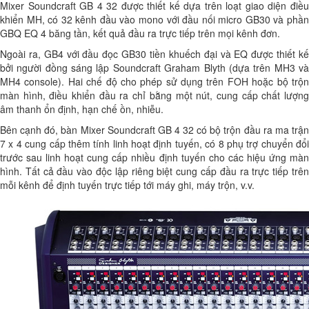
Mixer Soundcraft GB 4 32 được thiết kế dựa trên loạt giao diện điều
khiển MH, có 32 kênh đầu vào mono với đầu nối micro GB30 và phần
GBQ EQ 4 băng tần, kết quả đầu ra trực tiếp trên mọi kênh đơn.
Ngoài ra, GB4 với đầu đọc GB30 tiền khuếch đại và EQ được thiết kế
bởi người đồng sáng lập Soundcraft Graham Blyth (dựa trên MH3 và
MH4 console). Hai chế độ cho phép sử dụng trên FOH hoặc bộ trộn
màn hình, điều khiển đầu ra chỉ bằng một nút, cung cấp chất lượng
âm thanh ổn định, hạn chế ồn, nhiễu.
Bên cạnh đó, bàn Mixer Soundcraft GB 4 32 có bộ trộn đầu ra ma trận
7 x 4 cung cấp thêm tính linh hoạt định tuyến, có 8 phụ trợ chuyển đổi
trước sau linh hoạt cung cấp nhiều định tuyến cho các hiệu ứng màn
hình. Tất cả đầu vào độc lập riêng biệt cung cấp đầu ra trực tiếp trên
mỗi kênh để định tuyến trực tiếp tới máy ghi, máy trộn, v.v.