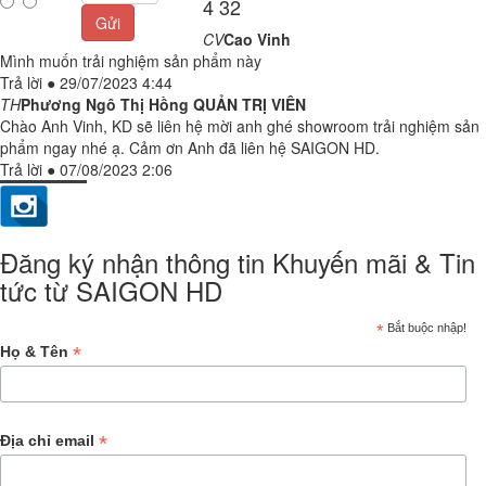
4 32
Gửi
CV
Cao Vinh
Mình muốn trải nghiệm sản phẩm này
Trả lời
●
29/07/2023 4:44
TH
Phương Ngô Thị Hồng
QUẢN TRỊ VIÊN
Chào Anh Vinh, KD sẽ liên hệ mời anh ghé showroom trải nghiệm sản
phẩm ngay nhé ạ. Cảm ơn Anh đã liên hệ SAIGON HD.
Trả lời
●
07/08/2023 2:06
Đăng ký nhận thông tin Khuyến mãi & Tin
tức từ SAIGON HD
*
Bắt buộc nhập!
*
Họ & Tên
*
Địa chỉ email