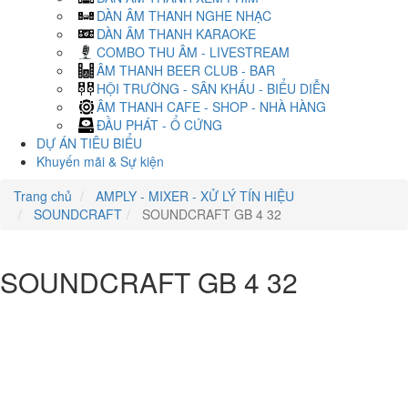
DÀN ÂM THANH NGHE NHẠC
DÀN ÂM THANH KARAOKE
COMBO THU ÂM - LIVESTREAM
ÂM THANH BEER CLUB - BAR
HỘI TRƯỜNG - SÂN KHẤU - BIỂU DIỄN
ÂM THANH CAFE - SHOP - NHÀ HÀNG
ĐẦU PHÁT - Ổ CỨNG
DỰ ÁN TIÊU BIỂU
Khuyến mãi & Sự kiện
Trang chủ
AMPLY - MIXER - XỬ LÝ TÍN HIỆU
SOUNDCRAFT
SOUNDCRAFT GB 4 32
SOUNDCRAFT GB 4 32