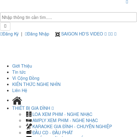
Đăng Ký
|
Đăng Nhập
SAIGON HD'S VIDEO
Giới Thiệu
Tin tức
Vì Cộng Đồng
KIẾN THỨC NGHE NHÌN
Liên Hệ
THIẾT BỊ GIA ĐÌNH
LOA XEM PHIM - NGHE NHẠC
AMPLY XEM PHIM - NGHE NHẠC
KARAOKE GIA ĐÌNH - CHUYÊN NGHIỆP
ĐẦU CD - ĐẦU PHÁT