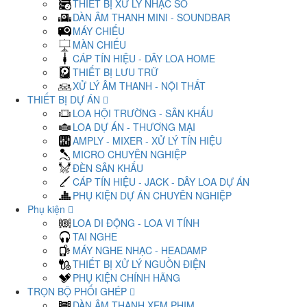
THIẾT BỊ XỬ LÝ NHẠC SỐ
DÀN ÂM THANH MINI - SOUNDBAR
MÁY CHIẾU
MÀN CHIẾU
CÁP TÍN HIỆU - DÂY LOA HOME
THIẾT BỊ LƯU TRỮ
XỬ LÝ ÂM THANH - NỘI THẤT
THIẾT BỊ DỰ ÁN
LOA HỘI TRƯỜNG - SÂN KHẤU
LOA DỰ ÁN - THƯƠNG MẠI
AMPLY - MIXER - XỬ LÝ TÍN HIỆU
MICRO CHUYÊN NGHIỆP
ĐÈN SÂN KHẤU
CÁP TÍN HIỆU - JACK - DÂY LOA DỰ ÁN
PHỤ KIỆN DỰ ÁN CHUYÊN NGHIỆP
Phụ kiện
LOA DI ĐỘNG - LOA VI TÍNH
TAI NGHE
MÁY NGHE NHẠC - HEADAMP
THIẾT BỊ XỬ LÝ NGUỒN ĐIỆN
PHỤ KIỆN CHÍNH HÃNG
TRỌN BỘ PHỐI GHÉP
DÀN ÂM THANH XEM PHIM