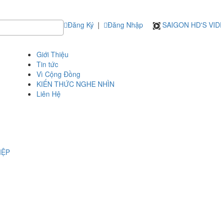
Đăng Ký
|
Đăng Nhập
SAIGON HD'S VI
Giới Thiệu
Tin tức
Vì Cộng Đồng
KIẾN THỨC NGHE NHÌN
Liên Hệ
IỆP