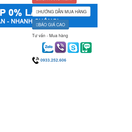
HƯỚNG DẪN MUA HÀNG
BÁO GIÁ CAO
Tư vấn - Mua hàng
0933.252.606