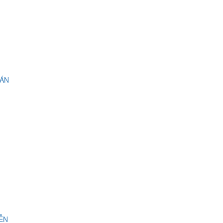
 ÁN
IỄN