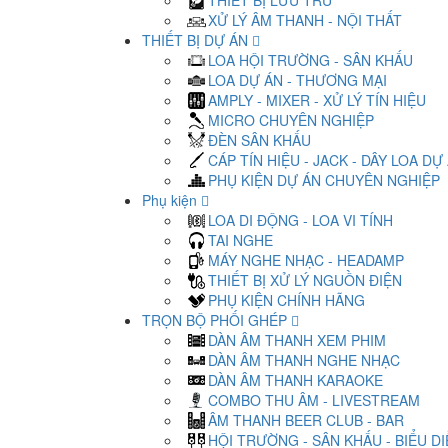
THIẾT BỊ LƯU TRỮ
XỬ LÝ ÂM THANH - NỘI THẤT
THIẾT BỊ DỰ ÁN
LOA HỘI TRƯỜNG - SÂN KHẤU
LOA DỰ ÁN - THƯƠNG MẠI
AMPLY - MIXER - XỬ LÝ TÍN HIỆU
MICRO CHUYÊN NGHIỆP
ĐÈN SÂN KHẤU
CÁP TÍN HIỆU - JACK - DÂY LOA DỰ
PHỤ KIỆN DỰ ÁN CHUYÊN NGHIỆP
Phụ kiện
LOA DI ĐỘNG - LOA VI TÍNH
TAI NGHE
MÁY NGHE NHẠC - HEADAMP
THIẾT BỊ XỬ LÝ NGUỒN ĐIỆN
PHỤ KIỆN CHÍNH HÃNG
TRỌN BỘ PHỐI GHÉP
DÀN ÂM THANH XEM PHIM
DÀN ÂM THANH NGHE NHẠC
DÀN ÂM THANH KARAOKE
COMBO THU ÂM - LIVESTREAM
ÂM THANH BEER CLUB - BAR
HỘI TRƯỜNG - SÂN KHẤU - BIỂU D