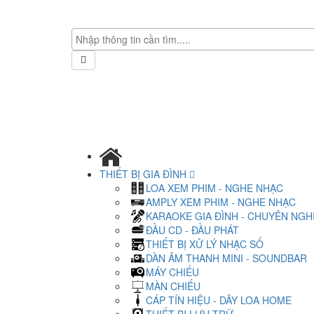
THIẾT BỊ GIA ĐÌNH
LOA XEM PHIM - NGHE NHẠC
AMPLY XEM PHIM - NGHE NHẠC
KARAOKE GIA ĐÌNH - CHUYÊN NGH
ĐẦU CD - ĐẦU PHÁT
THIẾT BỊ XỬ LÝ NHẠC SỐ
DÀN ÂM THANH MINI - SOUNDBAR
MÁY CHIẾU
MÀN CHIẾU
CÁP TÍN HIỆU - DÂY LOA HOME