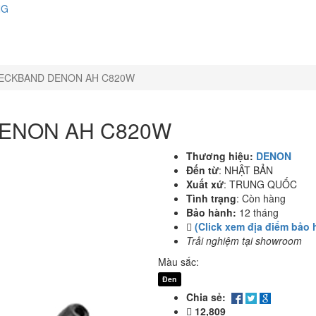
NG
NECKBAND DENON AH C820W
DENON AH C820W
Thương hiệu:
DENON
Đến từ
:
NHẬT BẢN
Xuất xứ
:
TRUNG QUỐC
Tình trạng
:
Còn hàng
Bảo hành:
12 tháng
(Click xem địa điểm bảo 
Trải nghiệm tại showroom
Màu sắc:
Đen
Chia sẻ:
12,809