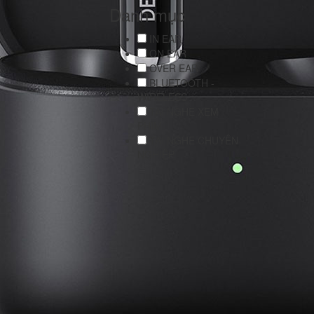
Danh mục
IN EAR
ON EAR
OVER EAR
BLUETOOTH -
WIRELESS
TAI NGHE XEM
PHIM
TAI NGHE CHUYÊN
NGHIỆP