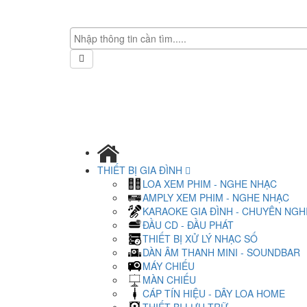
THIẾT BỊ GIA ĐÌNH
LOA XEM PHIM - NGHE NHẠC
AMPLY XEM PHIM - NGHE NHẠC
KARAOKE GIA ĐÌNH - CHUYÊN NGH
ĐẦU CD - ĐẦU PHÁT
THIẾT BỊ XỬ LÝ NHẠC SỐ
DÀN ÂM THANH MINI - SOUNDBAR
MÁY CHIẾU
MÀN CHIẾU
CÁP TÍN HIỆU - DÂY LOA HOME