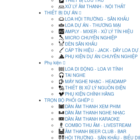
THIẾT BỊ LƯU TRỮ
XỬ LÝ ÂM THANH - NỘI THẤT
THIẾT BỊ DỰ ÁN
LOA HỘI TRƯỜNG - SÂN KHẤU
LOA DỰ ÁN - THƯƠNG MẠI
AMPLY - MIXER - XỬ LÝ TÍN HIỆU
MICRO CHUYÊN NGHIỆP
ĐÈN SÂN KHẤU
CÁP TÍN HIỆU - JACK - DÂY LOA DỰ
PHỤ KIỆN DỰ ÁN CHUYÊN NGHIỆP
Phụ kiện
LOA DI ĐỘNG - LOA VI TÍNH
TAI NGHE
MÁY NGHE NHẠC - HEADAMP
THIẾT BỊ XỬ LÝ NGUỒN ĐIỆN
PHỤ KIỆN CHÍNH HÃNG
TRỌN BỘ PHỐI GHÉP
DÀN ÂM THANH XEM PHIM
DÀN ÂM THANH NGHE NHẠC
DÀN ÂM THANH KARAOKE
COMBO THU ÂM - LIVESTREAM
ÂM THANH BEER CLUB - BAR
HỘI TRƯỜNG - SÂN KHẤU - BIỂU D