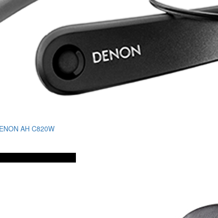
DENON AH C820W