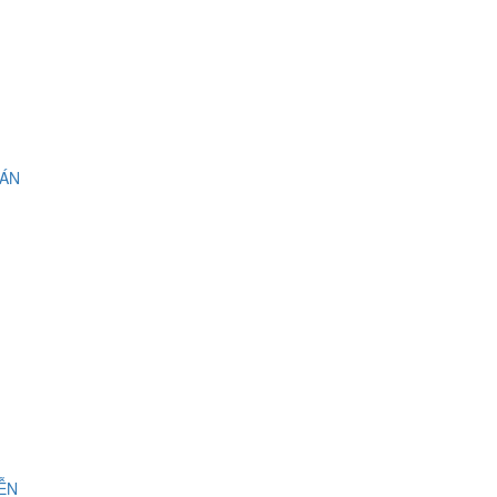
 ÁN
IỄN