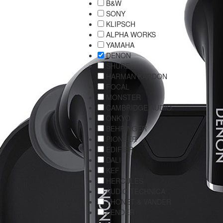
B&W
SONY
KLIPSCH
ALPHA WORKS
YAMAHA
DENON
SHURE
HARMAN KARDON
FOCAL
MONSTER
CAMBRIDGE AUDIO
ONKYO
BEHRINGER
PIONEER
EDIFIER
DALI
KEF
HERCULES
AUDIO TECHNICA
THONET & VANDER
FENDER