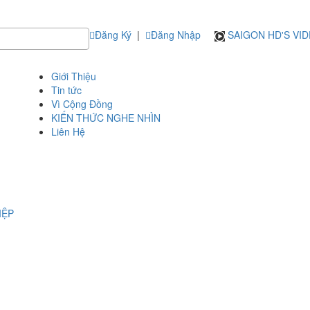
Đăng Ký
|
Đăng Nhập
SAIGON HD'S VI
Giới Thiệu
Tin tức
Vì Cộng Đồng
KIẾN THỨC NGHE NHÌN
Liên Hệ
IỆP