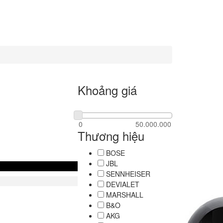
Khoảng giá
Thương hiệu
BOSE
JBL
SENNHEISER
DEVIALET
MARSHALL
B&O
AKG