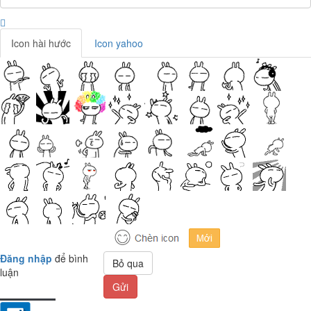
Icon hài hước
Icon yahoo
Đăng nhập
để bình
Bỏ qua
luận
Gửi