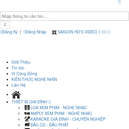
Đăng Ký
|
Đăng Nhập
SAIGON HD'S VIDEO
Giới Thiệu
Tin tức
Vì Cộng Đồng
KIẾN THỨC NGHE NHÌN
Liên Hệ
THIẾT BỊ GIA ĐÌNH
LOA XEM PHIM - NGHE NHẠC
AMPLY XEM PHIM - NGHE NHẠC
KARAOKE GIA ĐÌNH - CHUYÊN NGHIỆP
ĐẦU CD - ĐẦU PHÁT