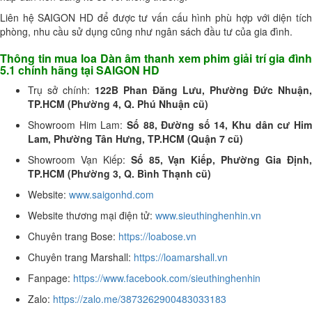
Liên hệ SAIGON HD để được tư vấn cấu hình phù hợp với diện tích
phòng, nhu cầu sử dụng cũng như ngân sách đầu tư của gia đình.
Thông tin mua loa Dàn âm thanh xem phim giải trí gia đình
5.1 chính hãng tại SAIGON HD
Trụ sở chính:
122B Phan Đăng Lưu, Phường Đức Nhuận,
TP.HCM (Phường 4, Q. Phú Nhuận cũ)
Showroom Him Lam:
Số 88, Đường số 14, Khu dân cư Hi
Lam, Phường Tân Hưng, TP.HCM (Quận 7 cũ)
Showroom Vạn Kiếp:
Số 85, Vạn Kiếp, Phường Gia Định
TP.HCM (Phường 3, Q. Bình Thạnh cũ)
Website:
www.saigonhd.com
Website thương mại điện tử:
www.sieuthinghenhin.vn
Chuyên trang Bose:
https://loabose.vn
Chuyên trang Marshall:
https://loamarshall.vn
Fanpage:
https://www.facebook.com/sieuthinghenhin
Zalo:
https://zalo.me/3873262900483033183