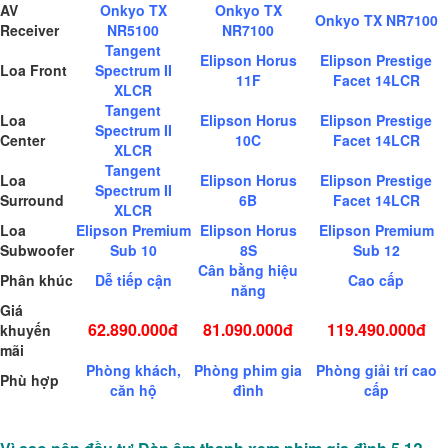
AV
Onkyo TX
Onkyo TX
Onkyo TX NR7100
Receiver
NR5100
NR7100
Tangent
Elipson Horus
Elipson Prestige
Loa Front
Spectrum II
11F
Facet 14LCR
XLCR
Tangent
Loa
Elipson Horus
Elipson Prestige
Spectrum II
Center
10C
Facet 14LCR
XLCR
Tangent
Loa
Elipson Horus
Elipson Prestige
Spectrum II
Surround
6B
Facet 14LCR
XLCR
Loa
Elipson Premium
Elipson Horus
Elipson Premium
Subwoofer
Sub 10
8S
Sub 12
Cân bằng hiệu
Phân khúc
Dễ tiếp cận
Cao cấp
năng
Giá
62.890.000đ
81.090.000đ
119.490.000đ
khuyến
mãi
Phòng khách,
Phòng phim gia
Phòng giải trí cao
Phù hợp
căn hộ
đình
cấp