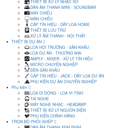
THIẾT BỊ XỬ LÝ NHẠC SỐ
DÀN ÂM THANH MINI - SOUNDBAR
MÁY CHIẾU
MÀN CHIẾU
CÁP TÍN HIỆU - DÂY LOA HOME
THIẾT BỊ LƯU TRỮ
XỬ LÝ ÂM THANH - NỘI THẤT
THIẾT BỊ DỰ ÁN
LOA HỘI TRƯỜNG - SÂN KHẤU
LOA DỰ ÁN - THƯƠNG MẠI
AMPLY - MIXER - XỬ LÝ TÍN HIỆU
MICRO CHUYÊN NGHIỆP
ĐÈN SÂN KHẤU
CÁP TÍN HIỆU - JACK - DÂY LOA DỰ ÁN
PHỤ KIỆN DỰ ÁN CHUYÊN NGHIỆP
Phụ kiện
LOA DI ĐỘNG - LOA VI TÍNH
TAI NGHE
MÁY NGHE NHẠC - HEADAMP
THIẾT BỊ XỬ LÝ NGUỒN ĐIỆN
PHỤ KIỆN CHÍNH HÃNG
TRỌN BỘ PHỐI GHÉP
DÀN ÂM THANH XEM PHIM