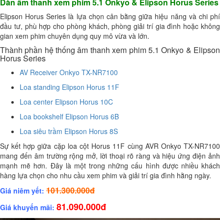
Dàn âm thanh xem phim 5.1 Onkyo & Elipson Horus Series
Elipson Horus Series là lựa chọn cân bằng giữa hiệu năng và chi phí
đầu tư, phù hợp cho phòng khách, phòng giải trí gia đình hoặc không
gian xem phim chuyên dụng quy mô vừa và lớn.
Thành phần hệ thống âm thanh xem phim 5.1 Onkyo & Elipson
Horus Series
AV Receiver Onkyo TX-NR7100
Loa standing Elipson Horus 11F
Loa center Elipson Horus 10C
Loa bookshelf Elipson Horus 6B
Loa siêu trầm Elipson Horus 8S
Sự kết hợp giữa cặp loa cột Horus 11F cùng AVR Onkyo TX-NR7100
mang đến âm trường rộng mở, lời thoại rõ ràng và hiệu ứng điện ảnh
mạnh mẽ hơn. Đây là một trong những cấu hình được nhiều khách
hàng lựa chọn cho nhu cầu xem phim và giải trí gia đình hằng ngày.
101.300.000đ
Giá niêm yết:
81.090.000đ
Giá khuyến mãi: