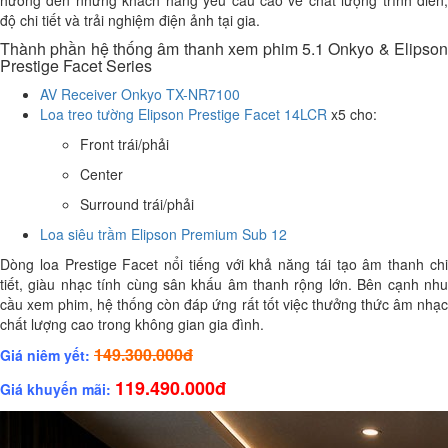
hướng đến những khách hàng yêu cầu cao về chất lượng trình diễn,
độ chi tiết và trải nghiệm điện ảnh tại gia.
Thành phần hệ thống âm thanh xem phim 5.1 Onkyo & Elipson
Prestige Facet Series
AV Receiver Onkyo TX-NR7100
Loa treo tường Elipson Prestige Facet 14LCR
x5 cho:
Front trái/phải
Center
Surround trái/phải
Loa siêu trầm Elipson Premium Sub 12
Dòng loa Prestige Facet nổi tiếng với khả năng tái tạo âm thanh chi
tiết, giàu nhạc tính cùng sân khấu âm thanh rộng lớn. Bên cạnh nhu
cầu xem phim, hệ thống còn đáp ứng rất tốt việc thưởng thức âm nhạc
chất lượng cao trong không gian gia đình.
149.300.000đ
Giá niêm yết:
119.490.000đ
Giá khuyến mãi: