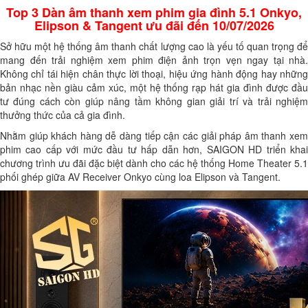
Top 3 Dàn âm thanh xem phim gia đình 5.1 Onkyo,
Elipson & Tangent ưu đãi đến 10/07/2026
Sở hữu một hệ thống âm thanh chất lượng cao là yếu tố quan trọng để
mang đến trải nghiệm xem phim điện ảnh trọn vẹn ngay tại nhà.
Không chỉ tái hiện chân thực lời thoại, hiệu ứng hành động hay những
bản nhạc nền giàu cảm xúc, một hệ thống rạp hát gia đình được đầu
tư đúng cách còn giúp nâng tầm không gian giải trí và trải nghiệm
thưởng thức của cả gia đình.
Nhằm giúp khách hàng dễ dàng tiếp cận các giải pháp âm thanh xem
phim cao cấp với mức đầu tư hấp dẫn hơn, SAIGON HD triển khai
chương trình ưu đãi đặc biệt dành cho các hệ thống Home Theater 5.1
phối ghép giữa AV Receiver Onkyo cùng loa Elipson và Tangent.