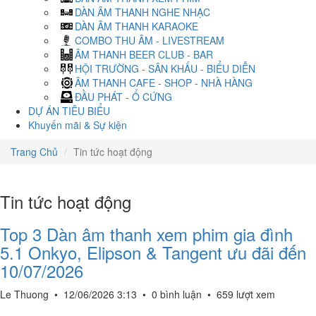
DÀN ÂM THANH NGHE NHẠC
DÀN ÂM THANH KARAOKE
COMBO THU ÂM - LIVESTREAM
ÂM THANH BEER CLUB - BAR
HỘI TRƯỜNG - SÂN KHẤU - BIỂU DIỄN
ÂM THANH CAFE - SHOP - NHÀ HÀNG
ĐẦU PHÁT - Ổ CỨNG
DỰ ÁN TIÊU BIỂU
Khuyến mãi & Sự kiện
Trang Chủ
Tin tức hoạt động
Tin tức hoạt động
Top 3 Dàn âm thanh xem phim gia đình
5.1 Onkyo, Elipson & Tangent ưu đãi đến
10/07/2026
Le Thuong
•
12/06/2026 3:13
•
0 bình luận
•
659 lượt xem