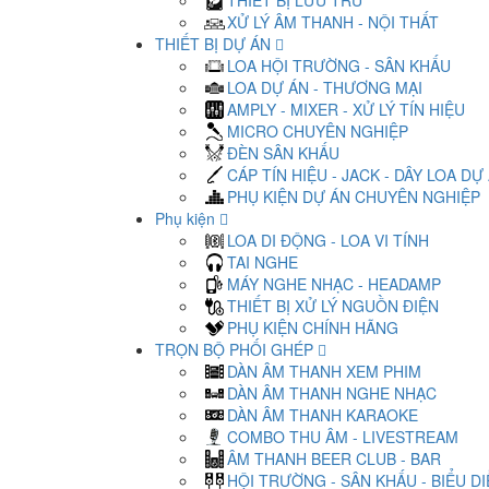
THIẾT BỊ LƯU TRỮ
XỬ LÝ ÂM THANH - NỘI THẤT
THIẾT BỊ DỰ ÁN
LOA HỘI TRƯỜNG - SÂN KHẤU
LOA DỰ ÁN - THƯƠNG MẠI
AMPLY - MIXER - XỬ LÝ TÍN HIỆU
MICRO CHUYÊN NGHIỆP
ĐÈN SÂN KHẤU
CÁP TÍN HIỆU - JACK - DÂY LOA DỰ
PHỤ KIỆN DỰ ÁN CHUYÊN NGHIỆP
Phụ kiện
LOA DI ĐỘNG - LOA VI TÍNH
TAI NGHE
MÁY NGHE NHẠC - HEADAMP
THIẾT BỊ XỬ LÝ NGUỒN ĐIỆN
PHỤ KIỆN CHÍNH HÃNG
TRỌN BỘ PHỐI GHÉP
DÀN ÂM THANH XEM PHIM
DÀN ÂM THANH NGHE NHẠC
DÀN ÂM THANH KARAOKE
COMBO THU ÂM - LIVESTREAM
ÂM THANH BEER CLUB - BAR
HỘI TRƯỜNG - SÂN KHẤU - BIỂU D