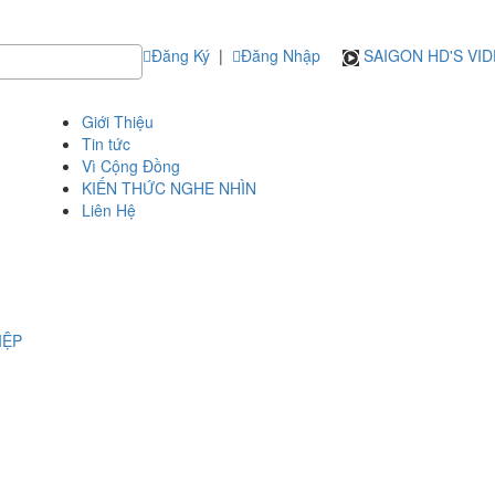
Đăng Ký
|
Đăng Nhập
SAIGON HD'S VI
Giới Thiệu
Tin tức
Vì Cộng Đồng
KIẾN THỨC NGHE NHÌN
Liên Hệ
IỆP