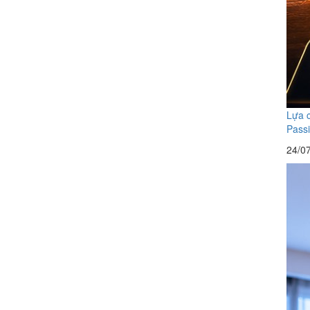
Lựa c
Pass
24/0