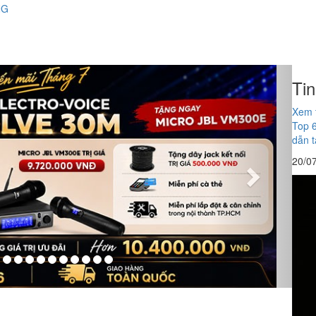
NG
Next
Ti
Xem 
Top 
dẫn 
20/0