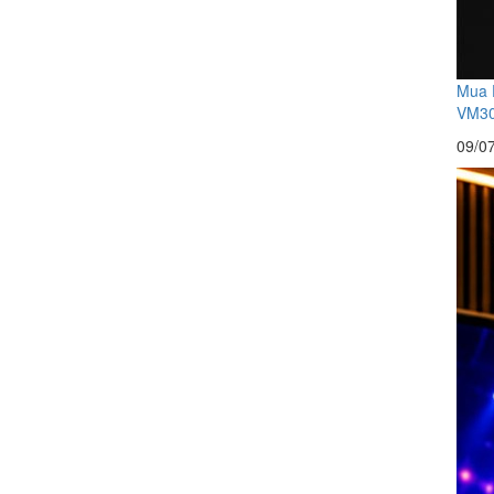
Mua 
VM300
09/0