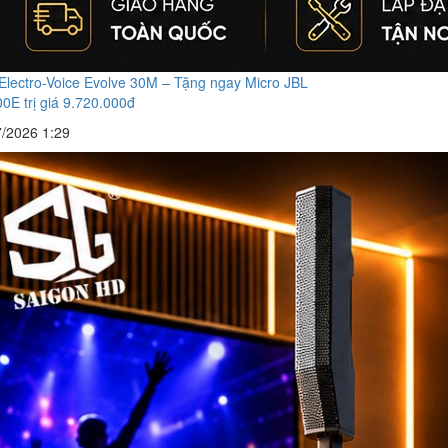
Electro-Voice Evolve 30M – Tặng ngay Micro JBL
E trị giá 9.720.000đ
7/2026 1:29