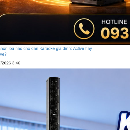
họn loa nào cho dàn Karaoke gia đình: Active hay
ive?
7/2026 3:46