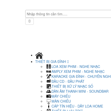
THIẾT BỊ GIA ĐÌNH
LOA XEM PHIM - NGHE NHẠC
AMPLY XEM PHIM - NGHE NHẠC
KARAOKE GIA ĐÌNH - CHUYÊN NGH
ĐẦU CD - ĐẦU PHÁT
THIẾT BỊ XỬ LÝ NHẠC SỐ
DÀN ÂM THANH MINI - SOUNDBAR
MÁY CHIẾU
MÀN CHIẾU
CÁP TÍN HIỆU - DÂY LOA HOME