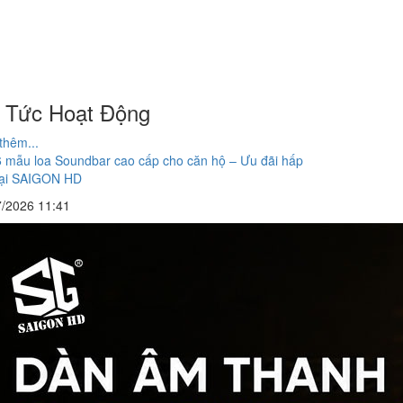
n Tức Hoạt Động
thêm...
6 mẫu loa Soundbar cao cấp cho căn hộ – Ưu đãi hấp
tại SAIGON HD
7/2026 11:41