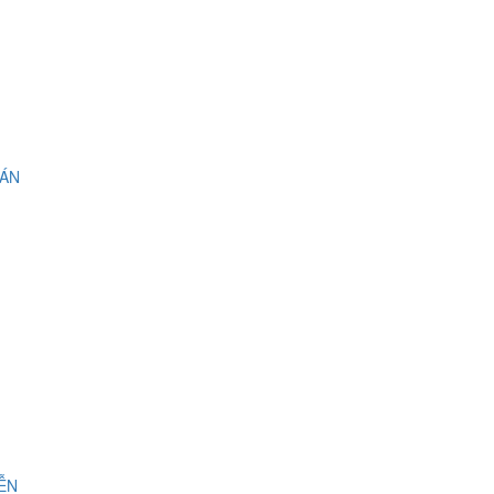
 ÁN
IỄN