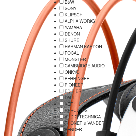
B&W
SONY
KLIPSCH
ALPHA WORKS
YAMAHA
DENON
SHURE
HARMAN KARDON
FOCAL
MONSTER
CAMBRIDGE AUDIO
ONKYO
BEHRINGER
PIONEER
EDIFIER
DALI
KEF
HERCULES
AUDIO TECHNICA
THONET & VANDER
FENDER