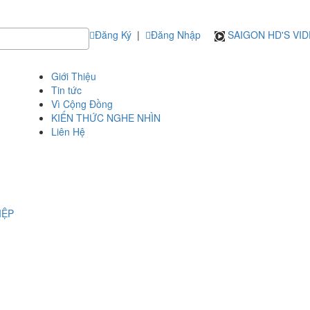
Đăng Ký
|
Đăng Nhập
SAIGON HD'S VI
Giới Thiệu
Tin tức
Vì Cộng Đồng
KIẾN THỨC NGHE NHÌN
Liên Hệ
IỆP