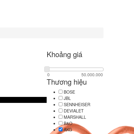
Khoảng giá
Thương hiệu
BOSE
JBL
SENNHEISER
DEVIALET
MARSHALL
B&O
AKG