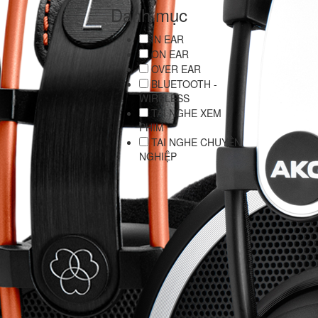
Danh mục
IN EAR
ON EAR
OVER EAR
BLUETOOTH -
WIRELESS
TAI NGHE XEM
PHIM
TAI NGHE CHUYÊN
NGHIỆP