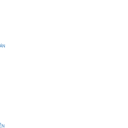
 ÁN
IỄN