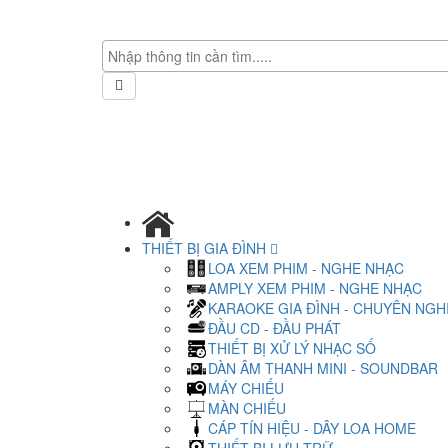
THIẾT BỊ GIA ĐÌNH
LOA XEM PHIM - NGHE NHẠC
AMPLY XEM PHIM - NGHE NHẠC
KARAOKE GIA ĐÌNH - CHUYÊN NGH
ĐẦU CD - ĐẦU PHÁT
THIẾT BỊ XỬ LÝ NHẠC SỐ
DÀN ÂM THANH MINI - SOUNDBAR
MÁY CHIẾU
MÀN CHIẾU
CÁP TÍN HIỆU - DÂY LOA HOME