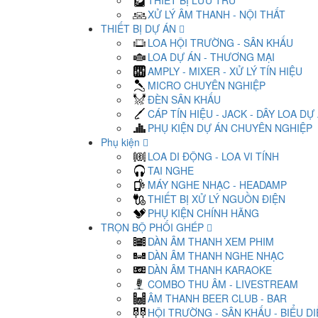
THIẾT BỊ LƯU TRỮ
XỬ LÝ ÂM THANH - NỘI THẤT
THIẾT BỊ DỰ ÁN
LOA HỘI TRƯỜNG - SÂN KHẤU
LOA DỰ ÁN - THƯƠNG MẠI
AMPLY - MIXER - XỬ LÝ TÍN HIỆU
MICRO CHUYÊN NGHIỆP
ĐÈN SÂN KHẤU
CÁP TÍN HIỆU - JACK - DÂY LOA DỰ
PHỤ KIỆN DỰ ÁN CHUYÊN NGHIỆP
Phụ kiện
LOA DI ĐỘNG - LOA VI TÍNH
TAI NGHE
MÁY NGHE NHẠC - HEADAMP
THIẾT BỊ XỬ LÝ NGUỒN ĐIỆN
PHỤ KIỆN CHÍNH HÃNG
TRỌN BỘ PHỐI GHÉP
DÀN ÂM THANH XEM PHIM
DÀN ÂM THANH NGHE NHẠC
DÀN ÂM THANH KARAOKE
COMBO THU ÂM - LIVESTREAM
ÂM THANH BEER CLUB - BAR
HỘI TRƯỜNG - SÂN KHẤU - BIỂU D