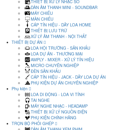
THIẾT BỊ XỬ LÝ NHẠC SỐ
DÀN ÂM THANH MINI - SOUNDBAR
MÁY CHIẾU
MÀN CHIẾU
CÁP TÍN HIỆU - DÂY LOA HOME
THIẾT BỊ LƯU TRỮ
XỬ LÝ ÂM THANH - NỘI THẤT
THIẾT BỊ DỰ ÁN
LOA HỘI TRƯỜNG - SÂN KHẤU
LOA DỰ ÁN - THƯƠNG MẠI
AMPLY - MIXER - XỬ LÝ TÍN HIỆU
MICRO CHUYÊN NGHIỆP
ĐÈN SÂN KHẤU
CÁP TÍN HIỆU - JACK - DÂY LOA DỰ ÁN
PHỤ KIỆN DỰ ÁN CHUYÊN NGHIỆP
Phụ kiện
LOA DI ĐỘNG - LOA VI TÍNH
TAI NGHE
MÁY NGHE NHẠC - HEADAMP
THIẾT BỊ XỬ LÝ NGUỒN ĐIỆN
PHỤ KIỆN CHÍNH HÃNG
TRỌN BỘ PHỐI GHÉP
DÀN ÂM THANH XEM PHIM