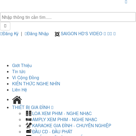
Đăng Ký
|
Đăng Nhập
SAIGON HD'S VIDEO
Giới Thiệu
Tin tức
Vì Cộng Đồng
KIẾN THỨC NGHE NHÌN
Liên Hệ
THIẾT BỊ GIA ĐÌNH
LOA XEM PHIM - NGHE NHẠC
AMPLY XEM PHIM - NGHE NHẠC
KARAOKE GIA ĐÌNH - CHUYÊN NGHIỆP
ĐẦU CD - ĐẦU PHÁT