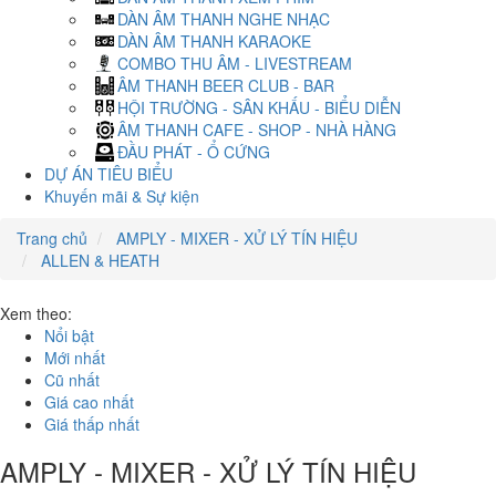
DÀN ÂM THANH NGHE NHẠC
DÀN ÂM THANH KARAOKE
COMBO THU ÂM - LIVESTREAM
ÂM THANH BEER CLUB - BAR
HỘI TRƯỜNG - SÂN KHẤU - BIỂU DIỄN
ÂM THANH CAFE - SHOP - NHÀ HÀNG
ĐẦU PHÁT - Ổ CỨNG
DỰ ÁN TIÊU BIỂU
Khuyến mãi & Sự kiện
Trang chủ
AMPLY - MIXER - XỬ LÝ TÍN HIỆU
ALLEN & HEATH
Xem theo:
Nổi bật
Mới nhất
Cũ nhất
Giá cao nhất
Giá thấp nhất
AMPLY - MIXER - XỬ LÝ TÍN HIỆU