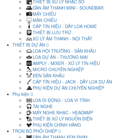
THIẾT BỊ XỬ LÝ NHẠC SỐ
DÀN ÂM THANH MINI - SOUNDBAR
MÁY CHIẾU
MÀN CHIẾU
CÁP TÍN HIỆU - DÂY LOA HOME
THIẾT BỊ LƯU TRỮ
XỬ LÝ ÂM THANH - NỘI THẤT
THIẾT BỊ DỰ ÁN
LOA HỘI TRƯỜNG - SÂN KHẤU
LOA DỰ ÁN - THƯƠNG MẠI
AMPLY - MIXER - XỬ LÝ TÍN HIỆU
MICRO CHUYÊN NGHIỆP
ĐÈN SÂN KHẤU
CÁP TÍN HIỆU - JACK - DÂY LOA DỰ ÁN
PHỤ KIỆN DỰ ÁN CHUYÊN NGHIỆP
Phụ kiện
LOA DI ĐỘNG - LOA VI TÍNH
TAI NGHE
MÁY NGHE NHẠC - HEADAMP
THIẾT BỊ XỬ LÝ NGUỒN ĐIỆN
PHỤ KIỆN CHÍNH HÃNG
TRỌN BỘ PHỐI GHÉP
DÀN ÂM THANH XEM PHIM