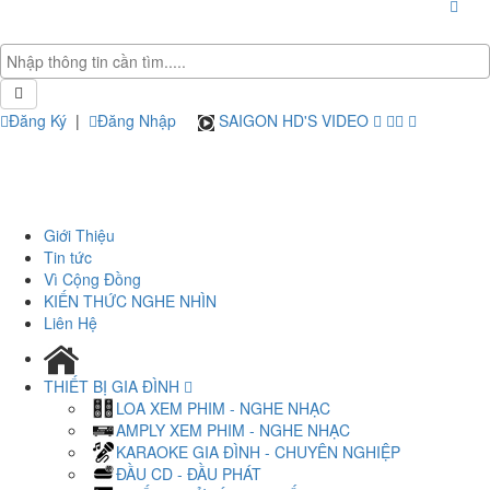
Đăng Ký
|
Đăng Nhập
SAIGON HD'S VIDEO
Giới Thiệu
Tin tức
Vì Cộng Đồng
KIẾN THỨC NGHE NHÌN
Liên Hệ
THIẾT BỊ GIA ĐÌNH
LOA XEM PHIM - NGHE NHẠC
AMPLY XEM PHIM - NGHE NHẠC
KARAOKE GIA ĐÌNH - CHUYÊN NGHIỆP
ĐẦU CD - ĐẦU PHÁT