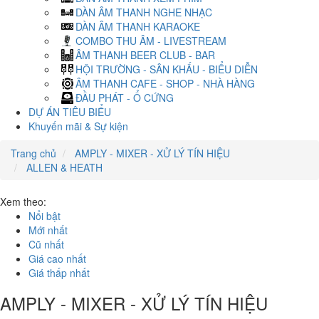
DÀN ÂM THANH NGHE NHẠC
DÀN ÂM THANH KARAOKE
COMBO THU ÂM - LIVESTREAM
ÂM THANH BEER CLUB - BAR
HỘI TRƯỜNG - SÂN KHẤU - BIỂU DIỄN
ÂM THANH CAFE - SHOP - NHÀ HÀNG
ĐẦU PHÁT - Ổ CỨNG
DỰ ÁN TIÊU BIỂU
Khuyến mãi & Sự kiện
Trang chủ
AMPLY - MIXER - XỬ LÝ TÍN HIỆU
ALLEN & HEATH
Xem theo:
Nổi bật
Mới nhất
Cũ nhất
Giá cao nhất
Giá thấp nhất
AMPLY - MIXER - XỬ LÝ TÍN HIỆU