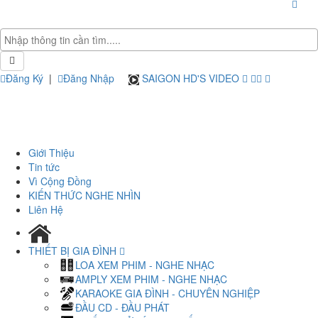
Đăng Ký
|
Đăng Nhập
SAIGON HD'S VIDEO
Giới Thiệu
Tin tức
Vì Cộng Đồng
KIẾN THỨC NGHE NHÌN
Liên Hệ
THIẾT BỊ GIA ĐÌNH
LOA XEM PHIM - NGHE NHẠC
AMPLY XEM PHIM - NGHE NHẠC
KARAOKE GIA ĐÌNH - CHUYÊN NGHIỆP
ĐẦU CD - ĐẦU PHÁT