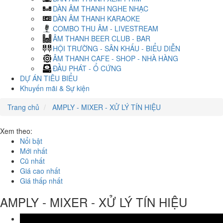
DÀN ÂM THANH NGHE NHẠC
DÀN ÂM THANH KARAOKE
COMBO THU ÂM - LIVESTREAM
ÂM THANH BEER CLUB - BAR
HỘI TRƯỜNG - SÂN KHẤU - BIỂU DIỄN
ÂM THANH CAFE - SHOP - NHÀ HÀNG
ĐẦU PHÁT - Ổ CỨNG
DỰ ÁN TIÊU BIỂU
Khuyến mãi & Sự kiện
Trang chủ
AMPLY - MIXER - XỬ LÝ TÍN HIỆU
Xem theo:
Nổi bật
Mới nhất
Cũ nhất
Giá cao nhất
Giá thấp nhất
AMPLY - MIXER - XỬ LÝ TÍN HIỆU