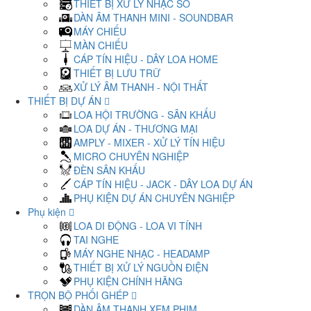
THIẾT BỊ XỬ LÝ NHẠC SỐ
DÀN ÂM THANH MINI - SOUNDBAR
MÁY CHIẾU
MÀN CHIẾU
CÁP TÍN HIỆU - DÂY LOA HOME
THIẾT BỊ LƯU TRỮ
XỬ LÝ ÂM THANH - NỘI THẤT
THIẾT BỊ DỰ ÁN
LOA HỘI TRƯỜNG - SÂN KHẤU
LOA DỰ ÁN - THƯƠNG MẠI
AMPLY - MIXER - XỬ LÝ TÍN HIỆU
MICRO CHUYÊN NGHIỆP
ĐÈN SÂN KHẤU
CÁP TÍN HIỆU - JACK - DÂY LOA DỰ ÁN
PHỤ KIỆN DỰ ÁN CHUYÊN NGHIỆP
Phụ kiện
LOA DI ĐỘNG - LOA VI TÍNH
TAI NGHE
MÁY NGHE NHẠC - HEADAMP
THIẾT BỊ XỬ LÝ NGUỒN ĐIỆN
PHỤ KIỆN CHÍNH HÃNG
TRỌN BỘ PHỐI GHÉP
DÀN ÂM THANH XEM PHIM