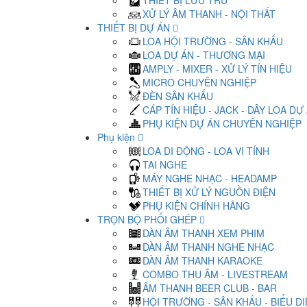
THIẾT BỊ LƯU TRỮ
XỬ LÝ ÂM THANH - NỘI THẤT
THIẾT BỊ DỰ ÁN
LOA HỘI TRƯỜNG - SÂN KHẤU
LOA DỰ ÁN - THƯƠNG MẠI
AMPLY - MIXER - XỬ LÝ TÍN HIỆU
MICRO CHUYÊN NGHIỆP
ĐÈN SÂN KHẤU
CÁP TÍN HIỆU - JACK - DÂY LOA DỰ
PHỤ KIỆN DỰ ÁN CHUYÊN NGHIỆP
Phụ kiện
LOA DI ĐỘNG - LOA VI TÍNH
TAI NGHE
MÁY NGHE NHẠC - HEADAMP
THIẾT BỊ XỬ LÝ NGUỒN ĐIỆN
PHỤ KIỆN CHÍNH HÃNG
TRỌN BỘ PHỐI GHÉP
DÀN ÂM THANH XEM PHIM
DÀN ÂM THANH NGHE NHẠC
DÀN ÂM THANH KARAOKE
COMBO THU ÂM - LIVESTREAM
ÂM THANH BEER CLUB - BAR
HỘI TRƯỜNG - SÂN KHẤU - BIỂU D