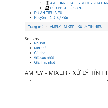
ÂM THANH CAFE - SHOP - NHÀ HÀ
ĐẦU PHÁT - Ổ CỨNG
DỰ ÁN TIÊU BIỂU
Khuyến mãi & Sự kiện
Trang chủ
AMPLY - MIXER - XỬ LÝ TÍN HIỆU
Xem theo:
Nổi bật
Mới nhất
Cũ nhất
Giá cao nhất
Giá thấp nhất
AMPLY - MIXER - XỬ LÝ TÍN H