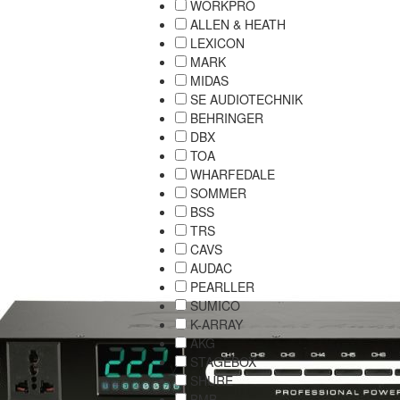
WORKPRO
ALLEN & HEATH
LEXICON
MARK
MIDAS
SE AUDIOTECHNIK
BEHRINGER
DBX
TOA
WHARFEDALE
SOMMER
BSS
TRS
CAVS
AUDAC
PEARLLER
SUMICO
K-ARRAY
AKG
STAGEBOX
SHURE
BMB