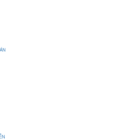
 ÁN
IỄN