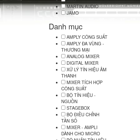
MARTIN AUDIO
JAMO
Danh mục
AMPLY CÔNG SUẤT
AMPLY ĐA VÙNG -
THƯƠNG MẠI
ANALOG MIXER
DIGITAL MIXER
XỬ LÝ TÍN HIỆU ÂM
THANH
MIXER TÍCH HỢP
CÔNG SUẤT
BỘ TÍN HIỆU -
NGUỒN
STAGEBOX
BỘ ĐIỀU CHỈNH
TẦN SỐ
MIXER - AMPLI
DÀNH CHO MICRO