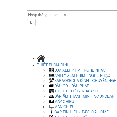
THIẾT BỊ GIA ĐÌNH
LOA XEM PHIM - NGHE NHẠC
AMPLY XEM PHIM - NGHE NHẠC
KARAOKE GIA ĐÌNH - CHUYÊN NGH
ĐẦU CD - ĐẦU PHÁT
THIẾT BỊ XỬ LÝ NHẠC SỐ
DÀN ÂM THANH MINI - SOUNDBAR
MÁY CHIẾU
MÀN CHIẾU
CÁP TÍN HIỆU - DÂY LOA HOME