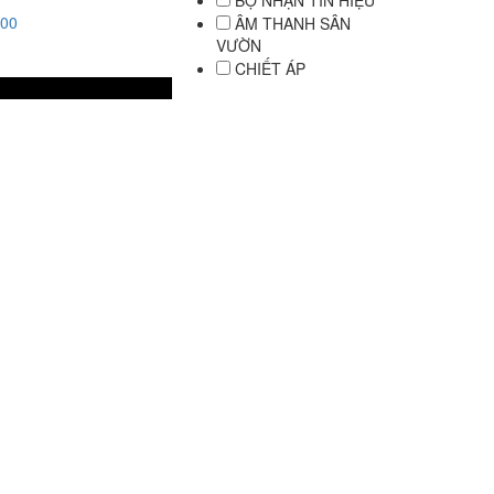
BỘ NHẬN TÍN HIỆU
400
ÂM THANH SÂN
VƯỜN
CHIẾT ÁP