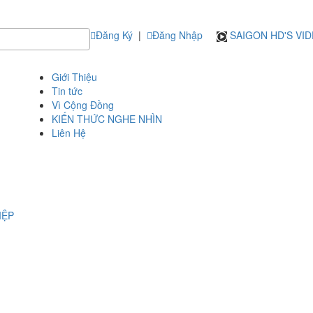
Đăng Ký
|
Đăng Nhập
SAIGON HD'S VI
Giới Thiệu
Tin tức
Vì Cộng Đồng
KIẾN THỨC NGHE NHÌN
Liên Hệ
IỆP