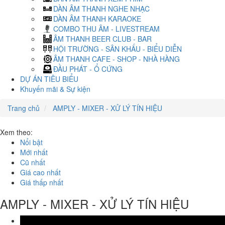
DÀN ÂM THANH NGHE NHẠC
DÀN ÂM THANH KARAOKE
COMBO THU ÂM - LIVESTREAM
ÂM THANH BEER CLUB - BAR
HỘI TRƯỜNG - SÂN KHẤU - BIỂU DIỄN
ÂM THANH CAFE - SHOP - NHÀ HÀNG
ĐẦU PHÁT - Ổ CỨNG
DỰ ÁN TIÊU BIỂU
Khuyến mãi & Sự kiện
Trang chủ
AMPLY - MIXER - XỬ LÝ TÍN HIỆU
Xem theo:
Nổi bật
Mới nhất
Cũ nhất
Giá cao nhất
Giá thấp nhất
AMPLY - MIXER - XỬ LÝ TÍN HIỆU