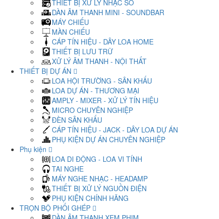
THIẾT BỊ XỬ LÝ NHẠC SỐ
DÀN ÂM THANH MINI - SOUNDBAR
MÁY CHIẾU
MÀN CHIẾU
CÁP TÍN HIỆU - DÂY LOA HOME
THIẾT BỊ LƯU TRỮ
XỬ LÝ ÂM THANH - NỘI THẤT
THIẾT BỊ DỰ ÁN
LOA HỘI TRƯỜNG - SÂN KHẤU
LOA DỰ ÁN - THƯƠNG MẠI
AMPLY - MIXER - XỬ LÝ TÍN HIỆU
MICRO CHUYÊN NGHIỆP
ĐÈN SÂN KHẤU
CÁP TÍN HIỆU - JACK - DÂY LOA DỰ ÁN
PHỤ KIỆN DỰ ÁN CHUYÊN NGHIỆP
Phụ kiện
LOA DI ĐỘNG - LOA VI TÍNH
TAI NGHE
MÁY NGHE NHẠC - HEADAMP
THIẾT BỊ XỬ LÝ NGUỒN ĐIỆN
PHỤ KIỆN CHÍNH HÃNG
TRỌN BỘ PHỐI GHÉP
DÀN ÂM THANH XEM PHIM