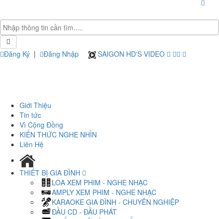
Đăng Ký
|
Đăng Nhập
SAIGON HD'S VIDEO
Giới Thiệu
Tin tức
Vì Cộng Đồng
KIẾN THỨC NGHE NHÌN
Liên Hệ
THIẾT BỊ GIA ĐÌNH
LOA XEM PHIM - NGHE NHẠC
AMPLY XEM PHIM - NGHE NHẠC
KARAOKE GIA ĐÌNH - CHUYÊN NGHIỆP
ĐẦU CD - ĐẦU PHÁT