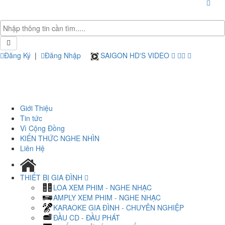
Đăng Ký
|
Đăng Nhập
SAIGON HD'S VIDEO
Giới Thiệu
Tin tức
Vì Cộng Đồng
KIẾN THỨC NGHE NHÌN
Liên Hệ
THIẾT BỊ GIA ĐÌNH
LOA XEM PHIM - NGHE NHẠC
AMPLY XEM PHIM - NGHE NHẠC
KARAOKE GIA ĐÌNH - CHUYÊN NGHIỆP
ĐẦU CD - ĐẦU PHÁT