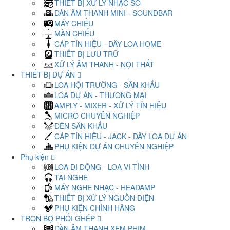
THIẾT BỊ XỬ LÝ NHẠC SỐ
DÀN ÂM THANH MINI - SOUNDBAR
MÁY CHIẾU
MÀN CHIẾU
CÁP TÍN HIỆU - DÂY LOA HOME
THIẾT BỊ LƯU TRỮ
XỬ LÝ ÂM THANH - NỘI THẤT
THIẾT BỊ DỰ ÁN
LOA HỘI TRƯỜNG - SÂN KHẤU
LOA DỰ ÁN - THƯƠNG MẠI
AMPLY - MIXER - XỬ LÝ TÍN HIỆU
MICRO CHUYÊN NGHIỆP
ĐÈN SÂN KHẤU
CÁP TÍN HIỆU - JACK - DÂY LOA DỰ ÁN
PHỤ KIỆN DỰ ÁN CHUYÊN NGHIỆP
Phụ kiện
LOA DI ĐỘNG - LOA VI TÍNH
TAI NGHE
MÁY NGHE NHẠC - HEADAMP
THIẾT BỊ XỬ LÝ NGUỒN ĐIỆN
PHỤ KIỆN CHÍNH HÃNG
TRỌN BỘ PHỐI GHÉP
DÀN ÂM THANH XEM PHIM