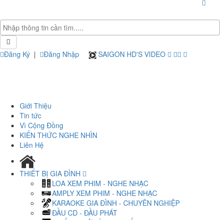
Đăng Ký
|
Đăng Nhập
SAIGON HD'S VIDEO
Giới Thiệu
Tin tức
Vì Cộng Đồng
KIẾN THỨC NGHE NHÌN
Liên Hệ
THIẾT BỊ GIA ĐÌNH
LOA XEM PHIM - NGHE NHẠC
AMPLY XEM PHIM - NGHE NHẠC
KARAOKE GIA ĐÌNH - CHUYÊN NGHIỆP
ĐẦU CD - ĐẦU PHÁT