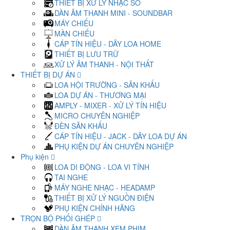
THIẾT BỊ XỬ LÝ NHẠC SỐ
DÀN ÂM THANH MINI - SOUNDBAR
MÁY CHIẾU
MÀN CHIẾU
CÁP TÍN HIỆU - DÂY LOA HOME
THIẾT BỊ LƯU TRỮ
XỬ LÝ ÂM THANH - NỘI THẤT
THIẾT BỊ DỰ ÁN
LOA HỘI TRƯỜNG - SÂN KHẤU
LOA DỰ ÁN - THƯƠNG MẠI
AMPLY - MIXER - XỬ LÝ TÍN HIỆU
MICRO CHUYÊN NGHIỆP
ĐÈN SÂN KHẤU
CÁP TÍN HIỆU - JACK - DÂY LOA DỰ ÁN
PHỤ KIỆN DỰ ÁN CHUYÊN NGHIỆP
Phụ kiện
LOA DI ĐỘNG - LOA VI TÍNH
TAI NGHE
MÁY NGHE NHẠC - HEADAMP
THIẾT BỊ XỬ LÝ NGUỒN ĐIỆN
PHỤ KIỆN CHÍNH HÃNG
TRỌN BỘ PHỐI GHÉP
DÀN ÂM THANH XEM PHIM