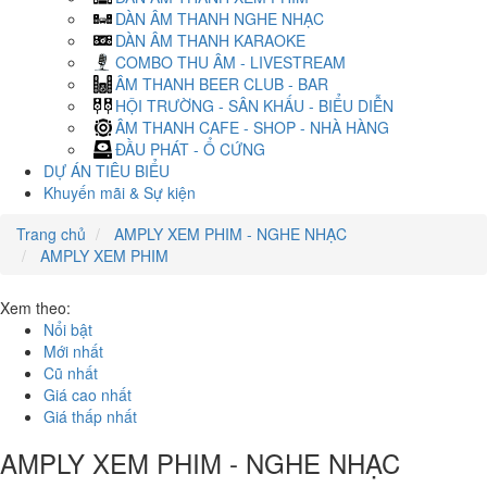
DÀN ÂM THANH NGHE NHẠC
DÀN ÂM THANH KARAOKE
COMBO THU ÂM - LIVESTREAM
ÂM THANH BEER CLUB - BAR
HỘI TRƯỜNG - SÂN KHẤU - BIỂU DIỄN
ÂM THANH CAFE - SHOP - NHÀ HÀNG
ĐẦU PHÁT - Ổ CỨNG
DỰ ÁN TIÊU BIỂU
Khuyến mãi & Sự kiện
Trang chủ
AMPLY XEM PHIM - NGHE NHẠC
AMPLY XEM PHIM
Xem theo:
Nổi bật
Mới nhất
Cũ nhất
Giá cao nhất
Giá thấp nhất
AMPLY XEM PHIM - NGHE NHẠC