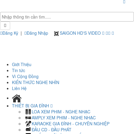
Đăng Ký
|
Đăng Nhập
SAIGON HD'S VIDEO
Giới Thiệu
Tin tức
Vì Cộng Đồng
KIẾN THỨC NGHE NHÌN
Liên Hệ
THIẾT BỊ GIA ĐÌNH
LOA XEM PHIM - NGHE NHẠC
AMPLY XEM PHIM - NGHE NHẠC
KARAOKE GIA ĐÌNH - CHUYÊN NGHIỆP
ĐẦU CD - ĐẦU PHÁT