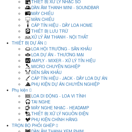
THIẾT BỊ XỬ LÝ NHẠC SỐ
DÀN ÂM THANH MINI - SOUNDBAR
MÁY CHIẾU
MÀN CHIẾU
CÁP TÍN HIỆU - DÂY LOA HOME
THIẾT BỊ LƯU TRỮ
XỬ LÝ ÂM THANH - NỘI THẤT
THIẾT BỊ DỰ ÁN
LOA HỘI TRƯỜNG - SÂN KHẤU
LOA DỰ ÁN - THƯƠNG MẠI
AMPLY - MIXER - XỬ LÝ TÍN HIỆU
MICRO CHUYÊN NGHIỆP
ĐÈN SÂN KHẤU
CÁP TÍN HIỆU - JACK - DÂY LOA DỰ ÁN
PHỤ KIỆN DỰ ÁN CHUYÊN NGHIỆP
Phụ kiện
LOA DI ĐỘNG - LOA VI TÍNH
TAI NGHE
MÁY NGHE NHẠC - HEADAMP
THIẾT BỊ XỬ LÝ NGUỒN ĐIỆN
PHỤ KIỆN CHÍNH HÃNG
TRỌN BỘ PHỐI GHÉP
DÀN ÂM THANH XEM PHIM