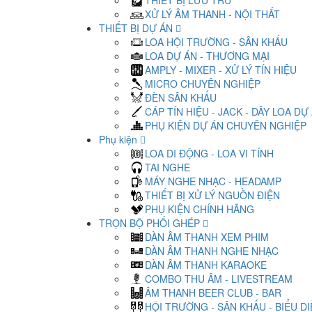
THIẾT BỊ LƯU TRỮ
XỬ LÝ ÂM THANH - NỘI THẤT
THIẾT BỊ DỰ ÁN
LOA HỘI TRƯỜNG - SÂN KHẤU
LOA DỰ ÁN - THƯƠNG MẠI
AMPLY - MIXER - XỬ LÝ TÍN HIỆU
MICRO CHUYÊN NGHIỆP
ĐÈN SÂN KHẤU
CÁP TÍN HIỆU - JACK - DÂY LOA DỰ
PHỤ KIỆN DỰ ÁN CHUYÊN NGHIỆP
Phụ kiện
LOA DI ĐỘNG - LOA VI TÍNH
TAI NGHE
MÁY NGHE NHẠC - HEADAMP
THIẾT BỊ XỬ LÝ NGUỒN ĐIỆN
PHỤ KIỆN CHÍNH HÃNG
TRỌN BỘ PHỐI GHÉP
DÀN ÂM THANH XEM PHIM
DÀN ÂM THANH NGHE NHẠC
DÀN ÂM THANH KARAOKE
COMBO THU ÂM - LIVESTREAM
ÂM THANH BEER CLUB - BAR
HỘI TRƯỜNG - SÂN KHẤU - BIỂU D