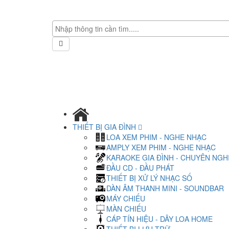
THIẾT BỊ GIA ĐÌNH
LOA XEM PHIM - NGHE NHẠC
AMPLY XEM PHIM - NGHE NHẠC
KARAOKE GIA ĐÌNH - CHUYÊN NGH
ĐẦU CD - ĐẦU PHÁT
THIẾT BỊ XỬ LÝ NHẠC SỐ
DÀN ÂM THANH MINI - SOUNDBAR
MÁY CHIẾU
MÀN CHIẾU
CÁP TÍN HIỆU - DÂY LOA HOME