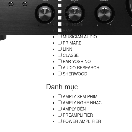
SVS
CABASSE
JBL
HIFI ROSE
B&W
MUSICIAN AUDIO
PRIMARE
LINN
CLASSE
EAR YOSHINO
AUDIO RESEARCH
SHERWOOD
Danh mục
AMPLY XEM PHIM
AMPLY NGHE NHẠC
AMPLY ĐÈN
PREAMPLIFIER
POWER AMPLIFIER