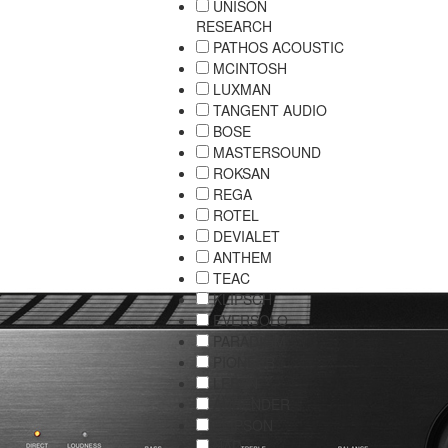
UNISON
RESEARCH
PATHOS ACOUSTIC
MCINTOSH
LUXMAN
TANGENT AUDIO
BOSE
MASTERSOUND
ROKSAN
REGA
ROTEL
DEVIALET
ANTHEM
TEAC
KLIPSCH
EVERSOLO
PARADIGM
PIONEER
LEBEN
AURENDER
ELIPSON
NAD