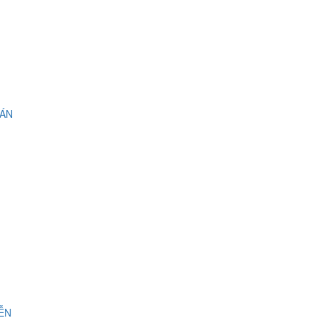
 ÁN
IỄN