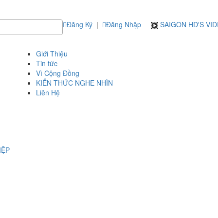
Đăng Ký
|
Đăng Nhập
SAIGON HD'S VI
Giới Thiệu
Tin tức
Vì Cộng Đồng
KIẾN THỨC NGHE NHÌN
Liên Hệ
IỆP