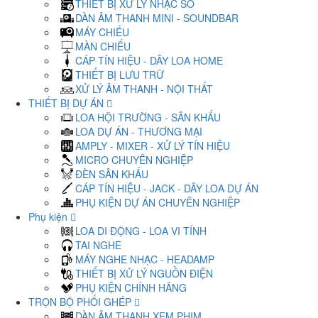
THIẾT BỊ XỬ LÝ NHẠC SỐ
DÀN ÂM THANH MINI - SOUNDBAR
MÁY CHIẾU
MÀN CHIẾU
CÁP TÍN HIỆU - DÂY LOA HOME
THIẾT BỊ LƯU TRỮ
XỬ LÝ ÂM THANH - NỘI THẤT
THIẾT BỊ DỰ ÁN
LOA HỘI TRƯỜNG - SÂN KHẤU
LOA DỰ ÁN - THƯƠNG MẠI
AMPLY - MIXER - XỬ LÝ TÍN HIỆU
MICRO CHUYÊN NGHIỆP
ĐÈN SÂN KHẤU
CÁP TÍN HIỆU - JACK - DÂY LOA DỰ ÁN
PHỤ KIỆN DỰ ÁN CHUYÊN NGHIỆP
Phụ kiện
LOA DI ĐỘNG - LOA VI TÍNH
TAI NGHE
MÁY NGHE NHẠC - HEADAMP
THIẾT BỊ XỬ LÝ NGUỒN ĐIỆN
PHỤ KIỆN CHÍNH HÃNG
TRỌN BỘ PHỐI GHÉP
DÀN ÂM THANH XEM PHIM