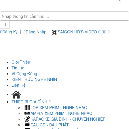
Đăng Ký
|
Đăng Nhập
SAIGON HD'S VIDEO
Giới Thiệu
Tin tức
Vì Cộng Đồng
KIẾN THỨC NGHE NHÌN
Liên Hệ
THIẾT BỊ GIA ĐÌNH
LOA XEM PHIM - NGHE NHẠC
AMPLY XEM PHIM - NGHE NHẠC
KARAOKE GIA ĐÌNH - CHUYÊN NGHIỆP
ĐẦU CD - ĐẦU PHÁT