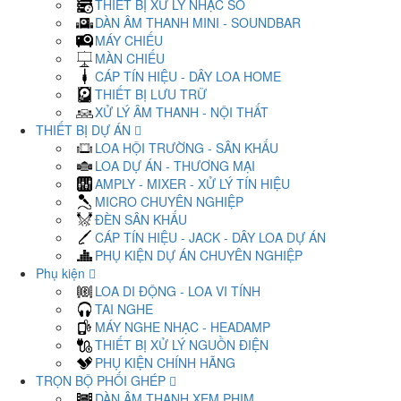
THIẾT BỊ XỬ LÝ NHẠC SỐ
DÀN ÂM THANH MINI - SOUNDBAR
MÁY CHIẾU
MÀN CHIẾU
CÁP TÍN HIỆU - DÂY LOA HOME
THIẾT BỊ LƯU TRỮ
XỬ LÝ ÂM THANH - NỘI THẤT
THIẾT BỊ DỰ ÁN
LOA HỘI TRƯỜNG - SÂN KHẤU
LOA DỰ ÁN - THƯƠNG MẠI
AMPLY - MIXER - XỬ LÝ TÍN HIỆU
MICRO CHUYÊN NGHIỆP
ĐÈN SÂN KHẤU
CÁP TÍN HIỆU - JACK - DÂY LOA DỰ ÁN
PHỤ KIỆN DỰ ÁN CHUYÊN NGHIỆP
Phụ kiện
LOA DI ĐỘNG - LOA VI TÍNH
TAI NGHE
MÁY NGHE NHẠC - HEADAMP
THIẾT BỊ XỬ LÝ NGUỒN ĐIỆN
PHỤ KIỆN CHÍNH HÃNG
TRỌN BỘ PHỐI GHÉP
DÀN ÂM THANH XEM PHIM