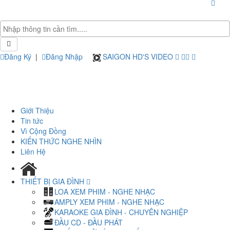
Đăng Ký
|
Đăng Nhập
SAIGON HD'S VIDEO
Giới Thiệu
Tin tức
Vì Cộng Đồng
KIẾN THỨC NGHE NHÌN
Liên Hệ
THIẾT BỊ GIA ĐÌNH
LOA XEM PHIM - NGHE NHẠC
AMPLY XEM PHIM - NGHE NHẠC
KARAOKE GIA ĐÌNH - CHUYÊN NGHIỆP
ĐẦU CD - ĐẦU PHÁT